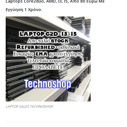
Laptops Core2duo, AMD, I3, I5, Από 80 Ευρώ Με
Εγγύηση 1 Χρόνο.
LAPTOP SALES TECHNOSHOP