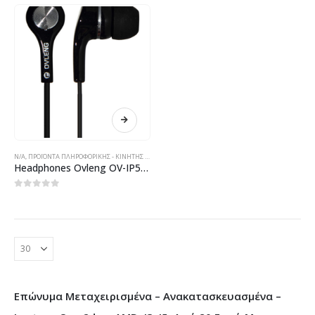
N/A
,
ΠΡΟΪΌΝΤΑ ΠΛΗΡΟΦΟΡΙΚΉΣ - ΚΙΝΗΤΉΣ ΤΗΛΕΦΩΝΊΑΣ - ΗΛΕΚΤΡΟΝΙΚΆ
Headphones Ovleng OV-IP530 with micprophone, audio, multicolor – 20246
0
out of 5
Επώνυμα Μεταχειρισμένα – Ανακατασκευασμένα –