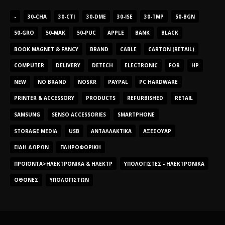
-
30-CHA
30-CTI
30-DME
30-ISE
30-TMP
50-BGN
50-GRO
50-MAK
50-PUC
APPLE
BANK
BLACK
BOOK MAGNET & FANCY
BRAND
CABLE
CARTON (RETAIL)
COMPUTER
DELIVERY
DETECH
ELECTRONIC
FOR
HP
NEW
NO BRAND
NOSKR
PAYPAL
PC HARDWARE
PRINTER & ACCESSORY
PRODUCTS
REFURBISHED
RETAIL
SAMSUNG
SENSO ACCESSORIES
SMARTPHONE
STORAGE MEDIA
USB
ΑΝΤΑΛΛΑΚΤΙΚΆ
ΑΞΕΣΟΥΆΡ
ΕΊΔΗ ΔΏΡΩΝ
ΠΛΗΡΟΦΟΡΙΚΉ
ΠΡΟΪΌΝΤΑ>ΗΛΕΚΤΡΟΝΙΚΆ & ΗΛΕΚΤΡ
ΥΠΟΛΟΓΙΣΤΈΣ - ΗΛΕΚΤΡΟΝΙΚΆ
ΟΘΌΝΕΣ
ΥΠΟΛΟΓΙΣΤΏΝ