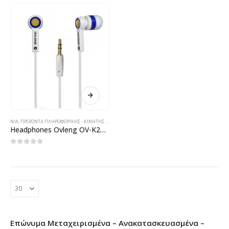
N/A
,
ΠΡΟΪΌΝΤΑ ΠΛΗΡΟΦΟΡΙΚΉΣ - ΚΙΝΗΤΉΣ ΤΗΛΕΦΩΝΊΑΣ - ΗΛΕΚΤΡΟΝΙΚΆ
Headphones Ovleng OV-K284MP, Audio, With flat cable, White – 20208
0
out of 5
Επώνυμα Μεταχειρισμένα – Ανακατασκευασμένα –