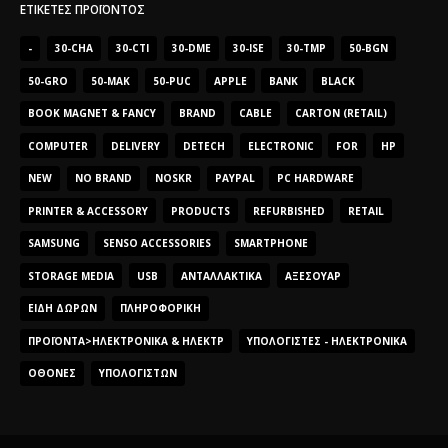
ΕΤΙΚΈΤΕΣ ΠΡΟΪΌΝΤΟΣ
-
30-CHA
30-CTI
30-DME
30-ISE
30-TMP
50-BGN
50-GRO
50-MAK
50-PUC
APPLE
BANK
BLACK
BOOK MAGNET & FANCY
BRAND
CABLE
CARTON (RETAIL)
COMPUTER
DELIVERY
DETECH
ELECTRONIC
FOR
HP
NEW
NO BRAND
NOSKR
PAYPAL
PC HARDWARE
PRINTER & ACCESSORY
PRODUCTS
REFURBISHED
RETAIL
SAMSUNG
SENSO ACCESSORIES
SMARTPHONE
STORAGE MEDIA
USB
ΑΝΤΑΛΛΑΚΤΙΚΆ
ΑΞΕΣΟΥΆΡ
ΕΊΔΗ ΔΏΡΩΝ
ΠΛΗΡΟΦΟΡΙΚΉ
ΠΡΟΪΌΝΤΑ>ΗΛΕΚΤΡΟΝΙΚΆ & ΗΛΕΚΤΡ
ΥΠΟΛΟΓΙΣΤΈΣ - ΗΛΕΚΤΡΟΝΙΚΆ
ΟΘΌΝΕΣ
ΥΠΟΛΟΓΙΣΤΏΝ