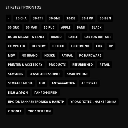
ΕΤΙΚΈΤΕΣ ΠΡΟΪΌΝΤΟΣ
-
30-CHA
30-CTI
30-DME
30-ISE
30-TMP
50-BGN
50-GRO
50-MAK
50-PUC
APPLE
BANK
BLACK
BOOK MAGNET & FANCY
BRAND
CABLE
CARTON (RETAIL)
COMPUTER
DELIVERY
DETECH
ELECTRONIC
FOR
HP
NEW
NO BRAND
NOSKR
PAYPAL
PC HARDWARE
PRINTER & ACCESSORY
PRODUCTS
REFURBISHED
RETAIL
SAMSUNG
SENSO ACCESSORIES
SMARTPHONE
STORAGE MEDIA
USB
ΑΝΤΑΛΛΑΚΤΙΚΆ
ΑΞΕΣΟΥΆΡ
ΕΊΔΗ ΔΏΡΩΝ
ΠΛΗΡΟΦΟΡΙΚΉ
ΠΡΟΪΌΝΤΑ>ΗΛΕΚΤΡΟΝΙΚΆ & ΗΛΕΚΤΡ
ΥΠΟΛΟΓΙΣΤΈΣ - ΗΛΕΚΤΡΟΝΙΚΆ
ΟΘΌΝΕΣ
ΥΠΟΛΟΓΙΣΤΏΝ