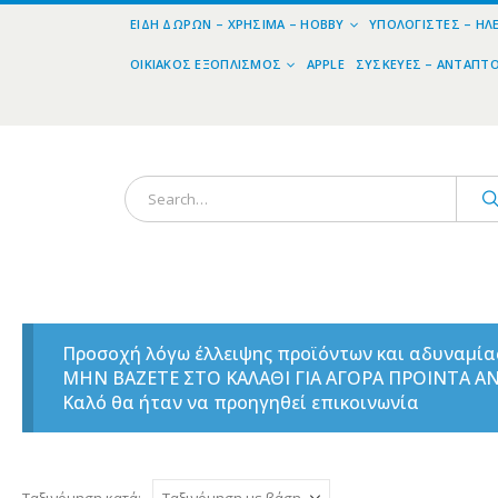
ΕΊΔΗ ΔΏΡΩΝ – ΧΡΉΣΙΜΑ – HOBBY
ΥΠΟΛΟΓΙΣΤΈΣ – ΗΛ
ΟΙΚΙΑΚΌΣ ΕΞΟΠΛΙΣΜΌΣ
APPLE
ΣΥΣΚΕΥΈΣ – ΑΝΤΆΠΤ
Προσοχή λόγω έλλειψης προϊόντων και αδυναμί
ΜΗΝ ΒΑΖΕΤΕ ΣΤΟ ΚΑΛΑΘΙ ΓΙΑ ΑΓΟΡΑ ΠΡΟΙΝΤΑ 
Καλό θα ήταν να προηγηθεί επικοινωνία
Ταξινόμηση κατά: