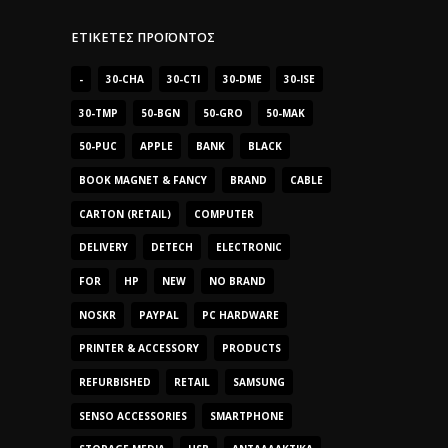
ΕΤΙΚΈΤΕΣ ΠΡΟΪΌΝΤΟΣ
-
30-CHA
30-CTI
30-DME
30-ISE
30-TMP
50-BGN
50-GRO
50-MAK
50-PUC
APPLE
BANK
BLACK
BOOK MAGNET & FANCY
BRAND
CABLE
CARTON (RETAIL)
COMPUTER
DELIVERY
DETECH
ELECTRONIC
FOR
HP
NEW
NO BRAND
NOSKR
PAYPAL
PC HARDWARE
PRINTER & ACCESSORY
PRODUCTS
REFURBISHED
RETAIL
SAMSUNG
SENSO ACCESSORIES
SMARTPHONE