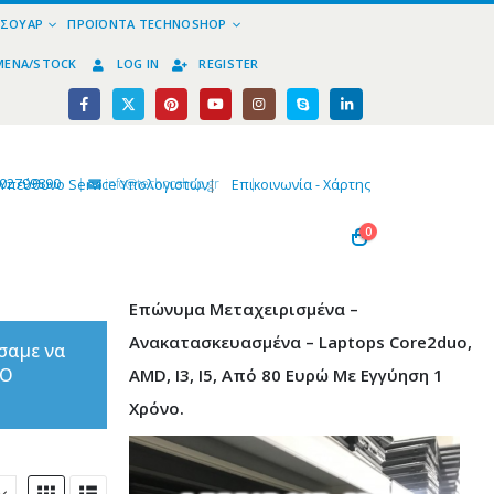
ΕΣΟΥΆΡ
ΠΡΟΪΌΝΤΑ TECHNOSHOP
ΜΈΝΑ/STOCK
LOG IN
REGISTER
02799890
|
info@technoshop,gr
|
Υπεύθυνο Service Υπολογιστών
|
Επικοινωνία - Χάρτης
0
Επώνυμα Μεταχειρισμένα –
Ανακατασκευασμένα – Laptops Core2duo,
σαμε να
ΤΟ
AMD, I3, I5, Από 80 Ευρώ Με Εγγύηση 1
Χρόνο.