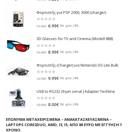
price
τρέχουσα
was:
τιμή
Φορτιστής για PSP 2000, 3000 (charger)
14.99€.
είναι:
7.80€.
0
out of 5
Original
Η
6.99
€
Με φπα 24%
15.00
€
price
τρέχουσα
was:
τιμή
3D Glasses for TV and Cinema (Modell 888)
15.00€.
είναι:
6.99€.
0
out of 5
Original
Η
8.99
€
Με φπα 24%
15.00
€
price
τρέχουσα
was:
τιμή
Φορτιστής (Charger) για Nintendo DS Lite Bulk
15.00€.
είναι:
8.99€.
0
out of 5
Original
Η
9.99
€
Με φπα 24%
12.00
€
price
τρέχουσα
was:
τιμή
USB to RS232 (9-pin serial ) Adapter Techline
12.00€.
είναι:
9.99€.
0
out of 5
Original
Η
8.00
€
Με φπα 24%
10.00
€
price
τρέχουσα
was:
τιμή
ΕΠΏΝΥΜΑ ΜΕΤΑΧΕΙΡΙΣΜΈΝΑ – ΑΝΑΚΑΤΑΣΚΕΥΑΣΜΈΝΑ –
10.00€.
είναι:
LAPTOPS CORE2DUO, AMD, I3, I5, ΑΠΌ 80 ΕΥΡΏ ΜΕ ΕΓΓΎΗΣΗ 1
8.00€.
ΧΡΌΝΟ.