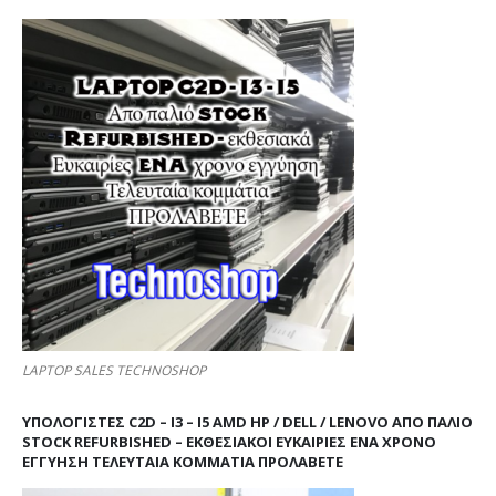
LAPTOP SALES TECHNOSHOP
ΥΠΟΛΟΓΙΣΤΕΣ C2D – I3 – I5 AMD HP / DELL / LENOVO ΑΠΟ ΠΑΛΙΌ
STOCK REFURBISHED – ΕΚΘΕΣΙΑΚΟΊ ΕΥΚΑΙΡΊΕΣ ΈΝΑ ΧΡΌΝΟ
ΕΓΓΎΗΣΗ ΤΕΛΕΥΤΑΊΑ ΚΟΜΜΆΤΙΑ ΠΡΟΛΑΒΕΤΕ