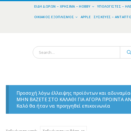
ΕΊΔΗ ΔΏΡΩΝ – ΧΡΉΣΙΜΑ – HOBBY
ΥΠΟΛΟΓΙΣΤΈΣ – ΗΛ
ΟΙΚΙΑΚΌΣ ΕΞΟΠΛΙΣΜΌΣ
APPLE
ΣΥΣΚΕΥΈΣ – ΑΝΤΆΠΤ
Προσοχή λόγω έλλειψης προϊόντων και αδυναμί
ΜΗΝ ΒΑΖΕΤΕ ΣΤΟ ΚΑΛΑΘΙ ΓΙΑ ΑΓΟΡΑ ΠΡΟΙΝΤΑ 
Καλό θα ήταν να προηγηθεί επικοινωνία
Ταξινόμηση κατά: