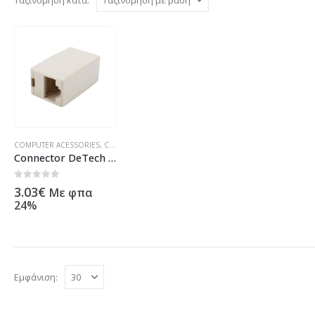
COMPUTER ACESSORIES
,
CONNECTORS / ADAPTERS
,
ΠΡΟΪΌΝΤΑ ΠΛΗΡΟΦΟΡΙΚΉΣ - ΚΙΝ
Connector DeTech RJ45 F/F, 5 pcs in package – 17143
0
out of 5
3.03
€
Με φπα
24%
Εμφάνιση: