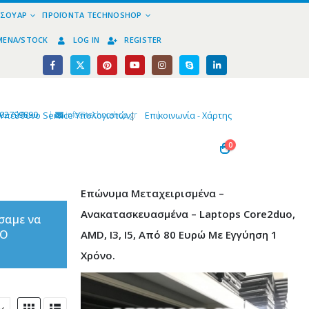
ΕΣΟΥΆΡ
ΠΡΟΪΌΝΤΑ TECHNOSHOP
ΜΈΝΑ/STOCK
LOG IN
REGISTER
02799890
|
info@technoshop,gr
|
Υπεύθυνο Service Υπολογιστών
|
Επικοινωνία - Χάρτης
0
Επώνυμα Μεταχειρισμένα –
Ανακατασκευασμένα – Laptops Core2duo,
σαμε να
ΤΟ
AMD, I3, I5, Από 80 Ευρώ Με Εγγύηση 1
Χρόνο.