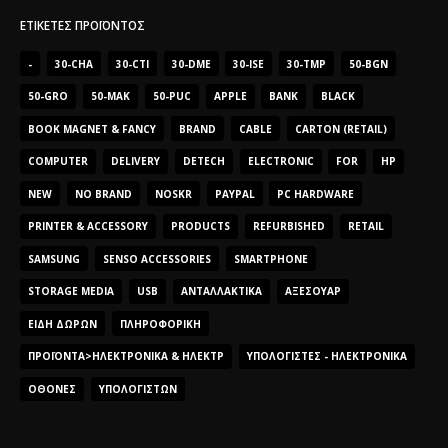
ΕΤΙΚΈΤΕΣ ΠΡΟΪΌΝΤΟΣ
-
30-CHA
30-CTI
30-DME
30-ISE
30-TMP
50-BGN
50-GRO
50-MAK
50-PUC
APPLE
BANK
BLACK
BOOK MAGNET & FANCY
BRAND
CABLE
CARTON (RETAIL)
COMPUTER
DELIVERY
DETECH
ELECTRONIC
FOR
HP
NEW
NO BRAND
NOSKR
PAYPAL
PC HARDWARE
PRINTER & ACCESSORY
PRODUCTS
REFURBISHED
RETAIL
SAMSUNG
SENSO ACCESSORIES
SMARTPHONE
STORAGE MEDIA
USB
ΑΝΤΑΛΛΑΚΤΙΚΆ
ΑΞΕΣΟΥΆΡ
ΕΊΔΗ ΔΏΡΩΝ
ΠΛΗΡΟΦΟΡΙΚΉ
ΠΡΟΪΌΝΤΑ>ΗΛΕΚΤΡΟΝΙΚΆ & ΗΛΕΚΤΡ
ΥΠΟΛΟΓΙΣΤΈΣ - ΗΛΕΚΤΡΟΝΙΚΆ
ΟΘΌΝΕΣ
ΥΠΟΛΟΓΙΣΤΏΝ