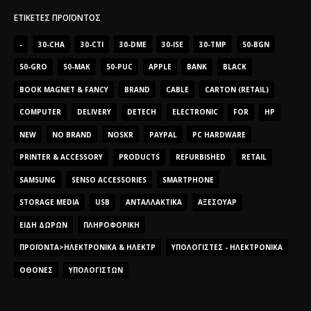
ΕΤΙΚΈΤΕΣ ΠΡΟΪΌΝΤΟΣ
-
30-CHA
30-CTI
30-DME
30-ISE
30-TMP
50-BGN
50-GRO
50-MAK
50-PUC
APPLE
BANK
BLACK
BOOK MAGNET & FANCY
BRAND
CABLE
CARTON (RETAIL)
COMPUTER
DELIVERY
DETECH
ELECTRONIC
FOR
HP
NEW
NO BRAND
NOSKR
PAYPAL
PC HARDWARE
PRINTER & ACCESSORY
PRODUCTS
REFURBISHED
RETAIL
SAMSUNG
SENSO ACCESSORIES
SMARTPHONE
STORAGE MEDIA
USB
ΑΝΤΑΛΛΑΚΤΙΚΆ
ΑΞΕΣΟΥΆΡ
ΕΊΔΗ ΔΏΡΩΝ
ΠΛΗΡΟΦΟΡΙΚΉ
ΠΡΟΪΌΝΤΑ>ΗΛΕΚΤΡΟΝΙΚΆ & ΗΛΕΚΤΡ
ΥΠΟΛΟΓΙΣΤΈΣ - ΗΛΕΚΤΡΟΝΙΚΆ
ΟΘΌΝΕΣ
ΥΠΟΛΟΓΙΣΤΏΝ