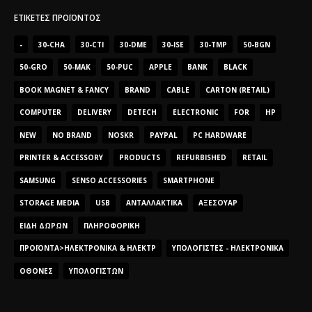
ΕΤΙΚΈΤΕΣ ΠΡΟΪΌΝΤΟΣ
-
30-CHA
30-CTI
30-DME
30-ISE
30-TMP
50-BGN
50-GRO
50-MAK
50-PUC
APPLE
BANK
BLACK
BOOK MAGNET & FANCY
BRAND
CABLE
CARTON (RETAIL)
COMPUTER
DELIVERY
DETECH
ELECTRONIC
FOR
HP
NEW
NO BRAND
NOSKR
PAYPAL
PC HARDWARE
PRINTER & ACCESSORY
PRODUCTS
REFURBISHED
RETAIL
SAMSUNG
SENSO ACCESSORIES
SMARTPHONE
STORAGE MEDIA
USB
ΑΝΤΑΛΛΑΚΤΙΚΆ
ΑΞΕΣΟΥΆΡ
ΕΊΔΗ ΔΏΡΩΝ
ΠΛΗΡΟΦΟΡΙΚΉ
ΠΡΟΪΌΝΤΑ>ΗΛΕΚΤΡΟΝΙΚΆ & ΗΛΕΚΤΡ
ΥΠΟΛΟΓΙΣΤΈΣ - ΗΛΕΚΤΡΟΝΙΚΆ
ΟΘΌΝΕΣ
ΥΠΟΛΟΓΙΣΤΏΝ