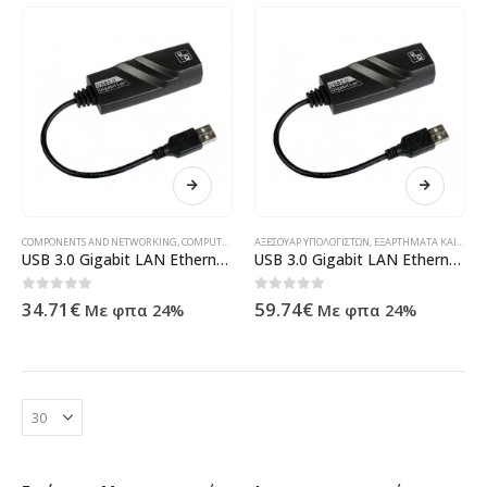
COMPONENTS AND NETWORKING
,
COMPUTER ACESSORIES
ΑΞΕΣΟΥΆΡ ΥΠΟΛΟΓΙΣΤΏΝ
,
ΠΡΟΪΌΝΤΑ ΠΛΗΡΟΦΟΡΙΚΉΣ - ΚΙΝΗΤΉΣ ΤΗ
,
ΕΞΑΡΤΉΜΑΤΑ ΚΑΙ ΔΊΚΤΥΑ
USB 3.0 Gigabit LAN Ethernet Adapter, No brand – 19038
USB 3.0 Gigabit LAN Ethernet Προσαρμογέας, No brand – 19038
0
out of 5
0
out of 5
34.71
€
59.74
€
Με φπα 24%
Με φπα 24%