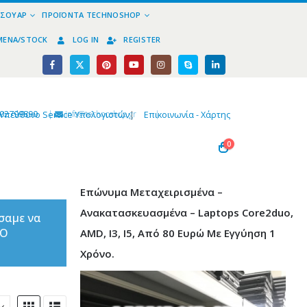
ΕΣΟΥΆΡ
ΠΡΟΪΌΝΤΑ TECHNOSHOP
ΜΈΝΑ/STOCK
LOG IN
REGISTER
02799890
|
info@technoshop,gr
|
Υπεύθυνο Service Υπολογιστών
|
Επικοινωνία - Χάρτης
0
Επώνυμα Μεταχειρισμένα –
Ανακατασκευασμένα – Laptops Core2duo,
σαμε να
ΤΟ
AMD, I3, I5, Από 80 Ευρώ Με Εγγύηση 1
Χρόνο.