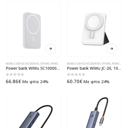
MOBILE DEVICE ACCESORIES
,
OTHERS
,
POWER BANKS
MOBILE DEVICE ACCESORIES
,
ΠΡΟΪΌΝΤΑ ΠΛΗΡΟΦΟΡΙΚΉΣ - ΚΙΝΗΤΉΣ ΤΗΛΕΦΩΝ
,
OTHERS
,
POWER BANKS
Power bank WiWu SC10000WHT, 10000mAh, 22.5W, Qi, MagSafe, Different colors – 87078
Power bank WiWu JC-20, 10000mAh, 20W, Qi, MagSafe, Different colors – 87079
0
out of 5
0
out of 5
66.86
€
60.70
€
Με φπα 24%
Με φπα 24%