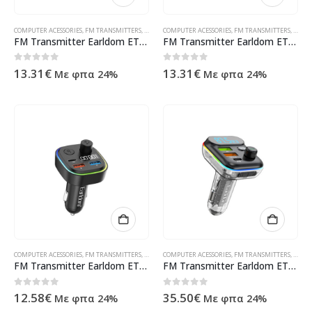
COMPUTER ACESSORIES
,
FM TRANSMITTERS
,
OTHER
COMPUTER ACESSORIES
,
ΠΡΟΪΌΝΤΑ ΠΛΗΡΟΦΟΡΙΚΉΣ - ΚΙΝΗΤΉΣ ΤΗΛΕΦΩΝ
,
FM TRANSMITTERS
,
OTHE
FM Transmitter Earldom ET-M87, Bluetooth, USB, Type-C, PD, 3.1A, Black – 17770
FM Transmitter Earldom ET-M86, Bluetooth, USB, Type-C, PD, 3.1A, Black – 17771
0
out of 5
0
out of 5
13.31
€
13.31
€
Με φπα 24%
Με φπα 24%
COMPUTER ACESSORIES
,
FM TRANSMITTERS
,
OTHER
COMPUTER ACESSORIES
,
ΠΡΟΪΌΝΤΑ ΠΛΗΡΟΦΟΡΙΚΉΣ - ΚΙΝΗΤΉΣ ΤΗΛΕΦΩΝ
,
FM TRANSMITTERS
,
OTHE
FM Transmitter Earldom ET-M84, Bluetooth, USB, Type-C, PD, 3.1A, Black – 17773
FM Transmitter Earldom ET-M80, Bluetooth, Micro SD, USB, Type-C, PD, QC, Black – 17774
0
out of 5
0
out of 5
12.58
€
35.50
€
Με φπα 24%
Με φπα 24%