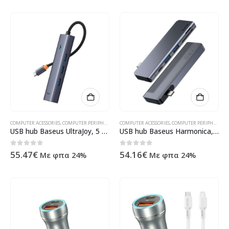
COMPUTER ACESSORIES
,
COMPUTER PERIPHERALS
,
USB HUB
COMPUTER ACESSORIES
,
ΠΡΟΪΌΝΤΑ ΠΛΗΡΟΦΟΡΙΚΉΣ - ΚΙΝΗΤΉΣ 
,
COMPUTER PERIPHERALS
,
USB hub Baseus UltraJoy, 5 Port, Type-C to 3xUSB 3.0, RJ45, PD, Gray – 12071
USB hub Baseus Harmonica, 5 Port, Type-C to 2xUSB 3.0, PD, TF, Micro SD, Gray – 12078
0
out of 5
0
out of 5
55.47
€
54.16
€
Με φπα 24%
Με φπα 24%