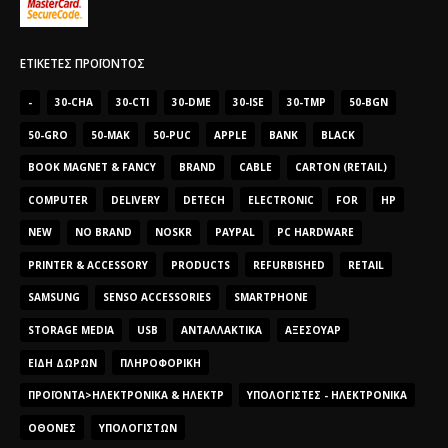
ΕΤΙΚΈΤΕΣ ΠΡΟΪΌΝΤΟΣ
-
30-CHA
30-CTI
30-DME
30-ISE
30-TMP
50-BGN
50-GRO
50-MAK
50-PUC
APPLE
BANK
BLACK
BOOK MAGNET & FANCY
BRAND
CABLE
CARTON (RETAIL)
COMPUTER
DELIVERY
DETECH
ELECTRONIC
FOR
HP
NEW
NO BRAND
NOSKR
PAYPAL
PC HARDWARE
PRINTER & ACCESSORY
PRODUCTS
REFURBISHED
RETAIL
SAMSUNG
SENSO ACCESSORIES
SMARTPHONE
STORAGE MEDIA
USB
ΑΝΤΑΛΛΑΚΤΙΚΆ
ΑΞΕΣΟΥΆΡ
ΕΊΔΗ ΔΏΡΩΝ
ΠΛΗΡΟΦΟΡΙΚΉ
ΠΡΟΪΌΝΤΑ>ΗΛΕΚΤΡΟΝΙΚΆ & ΗΛΕΚΤΡ
ΥΠΟΛΟΓΙΣΤΈΣ - ΗΛΕΚΤΡΟΝΙΚΆ
ΟΘΌΝΕΣ
ΥΠΟΛΟΓΙΣΤΏΝ