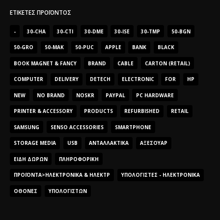
ΕΤΙΚΈΤΕΣ ΠΡΟΪΌΝΤΟΣ
-
30-CHA
30-CTI
30-DME
30-ISE
30-TMP
50-BGN
50-GRO
50-MAK
50-PUC
APPLE
BANK
BLACK
BOOK MAGNET & FANCY
BRAND
CABLE
CARTON (RETAIL)
COMPUTER
DELIVERY
DETECH
ELECTRONIC
FOR
HP
NEW
NO BRAND
NOSKR
PAYPAL
PC HARDWARE
PRINTER & ACCESSORY
PRODUCTS
REFURBISHED
RETAIL
SAMSUNG
SENSO ACCESSORIES
SMARTPHONE
STORAGE MEDIA
USB
ΑΝΤΑΛΛΑΚΤΙΚΆ
ΑΞΕΣΟΥΆΡ
ΕΊΔΗ ΔΏΡΩΝ
ΠΛΗΡΟΦΟΡΙΚΉ
ΠΡΟΪΌΝΤΑ>ΗΛΕΚΤΡΟΝΙΚΆ & ΗΛΕΚΤΡ
ΥΠΟΛΟΓΙΣΤΈΣ - ΗΛΕΚΤΡΟΝΙΚΆ
ΟΘΌΝΕΣ
ΥΠΟΛΟΓΙΣΤΏΝ