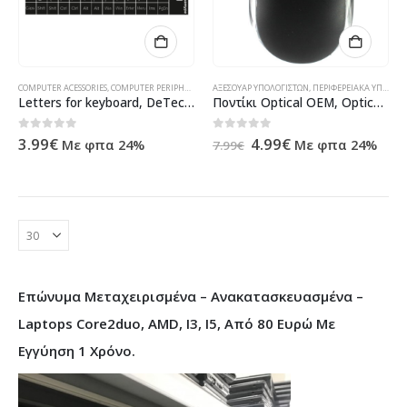
COMPUTER ACESSORIES
,
COMPUTER PERIPHERALS
,
KEYBOARDS
ΑΞΕΣΟΥΆΡ ΥΠΟΛΟΓΙΣΤΏΝ
,
ΠΡΟΪΌΝΤΑ ΠΛΗΡΟΦΟΡΙΚΉΣ - ΚΙΝΗΤΉ
,
ΠΕΡΙΦΕΡΕΙΑΚΆ ΥΠΟΛΟΓΙΣΤΏΝ
Letters for keyboard, DeTech, Latin, White – 17043
Ποντίκι Optical ΟΕΜ, Optical, Μαύρο -833
Original
Η
0
out of 5
0
out of 5
3.99
€
4.99
€
Με φπα 24%
Με φπα 24%
7.99
€
price
τρέχουσα
was:
τιμή
7.99€.
είναι:
4.99€.
Επώνυμα Μεταχειρισμένα – Ανακατασκευασμένα –
Laptops Core2duo, AMD, I3, I5, Από 80 Ευρώ Με
Εγγύηση 1 Χρόνο.