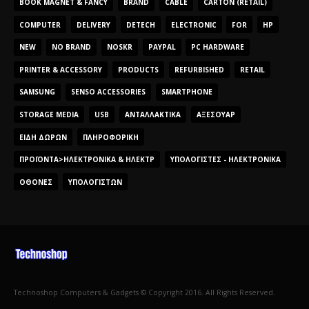
BOOK MAGNET & FANCY
BRAND
CABLE
CARTON (RETAIL)
COMPUTER
DELIVERY
DETECH
ELECTRONIC
FOR
HP
NEW
NO BRAND
NOSKR
PAYPAL
PC HARDWARE
PRINTER & ACCESSORY
PRODUCTS
REFURBISHED
RETAIL
SAMSUNG
SENSO ACCESSORIES
SMARTPHONE
STORAGE MEDIA
USB
ΑΝΤΑΛΛΑΚΤΙΚΆ
ΑΞΕΣΟΥΆΡ
ΕΊΔΗ ΔΏΡΩΝ
ΠΛΗΡΟΦΟΡΙΚΉ
ΠΡΟΪΌΝΤΑ>ΗΛΕΚΤΡΟΝΙΚΆ & ΗΛΕΚΤΡ
ΥΠΟΛΟΓΙΣΤΈΣ - ΗΛΕΚΤΡΟΝΙΚΆ
ΟΘΌΝΕΣ
ΥΠΟΛΟΓΙΣΤΏΝ
Technoshop Computers & Gadgets © Copyright 2016. All Rights Reserved.