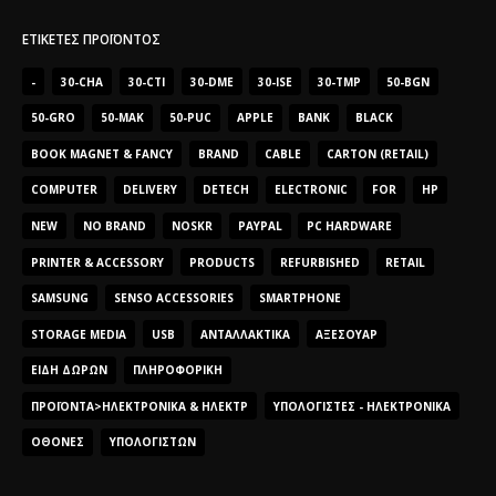
ΕΤΙΚΈΤΕΣ ΠΡΟΪΌΝΤΟΣ
-
30-CHA
30-CTI
30-DME
30-ISE
30-TMP
50-BGN
50-GRO
50-MAK
50-PUC
APPLE
BANK
BLACK
BOOK MAGNET & FANCY
BRAND
CABLE
CARTON (RETAIL)
COMPUTER
DELIVERY
DETECH
ELECTRONIC
FOR
HP
NEW
NO BRAND
NOSKR
PAYPAL
PC HARDWARE
PRINTER & ACCESSORY
PRODUCTS
REFURBISHED
RETAIL
SAMSUNG
SENSO ACCESSORIES
SMARTPHONE
STORAGE MEDIA
USB
ΑΝΤΑΛΛΑΚΤΙΚΆ
ΑΞΕΣΟΥΆΡ
ΕΊΔΗ ΔΏΡΩΝ
ΠΛΗΡΟΦΟΡΙΚΉ
ΠΡΟΪΌΝΤΑ>ΗΛΕΚΤΡΟΝΙΚΆ & ΗΛΕΚΤΡ
ΥΠΟΛΟΓΙΣΤΈΣ - ΗΛΕΚΤΡΟΝΙΚΆ
ΟΘΌΝΕΣ
ΥΠΟΛΟΓΙΣΤΏΝ