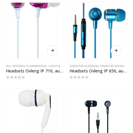
N/A
,
ΠΡΟΪΌΝΤΑ ΠΛΗΡΟΦΟΡΙΚΉΣ - ΚΙΝΗΤΉΣ ΤΗΛΕΦΩΝΊΑΣ - ΗΛΕΚΤΡΟΝΙΚΆ
COMPUTER ACESSORIES
,
COMPUTER PERIPHERALS
,
Headsets Ovleng IP 710, аudio, мetallic, different colors – 20212
Headsets Ovleng IP 650, audio, metallic, different colors – 20211
0
out of 5
0
out of 5