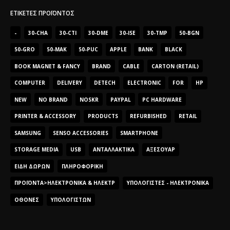
ΕΤΙΚΈΤΕΣ ΠΡΟΪΌΝΤΟΣ
-
30-CHA
30-CTI
30-DME
30-ISE
30-TMP
50-BGN
50-GRO
50-MAK
50-PUC
APPLE
BANK
BLACK
BOOK MAGNET & FANCY
BRAND
CABLE
CARTON (RETAIL)
COMPUTER
DELIVERY
DETECH
ELECTRONIC
FOR
HP
NEW
NO BRAND
NOSKR
PAYPAL
PC HARDWARE
PRINTER & ACCESSORY
PRODUCTS
REFURBISHED
RETAIL
SAMSUNG
SENSO ACCESSORIES
SMARTPHONE
STORAGE MEDIA
USB
ΑΝΤΑΛΛΑΚΤΙΚΆ
ΑΞΕΣΟΥΆΡ
ΕΊΔΗ ΔΏΡΩΝ
ΠΛΗΡΟΦΟΡΙΚΉ
ΠΡΟΪΌΝΤΑ>ΗΛΕΚΤΡΟΝΙΚΆ & ΗΛΕΚΤΡ
ΥΠΟΛΟΓΙΣΤΈΣ - ΗΛΕΚΤΡΟΝΙΚΆ
ΟΘΌΝΕΣ
ΥΠΟΛΟΓΙΣΤΏΝ