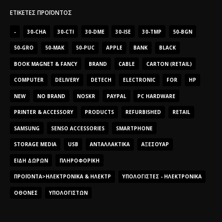
ΕΤΙΚΈΤΕΣ ΠΡΟΪΌΝΤΟΣ
-
30-CHA
30-CTI
30-DME
30-ISE
30-TMP
50-BGN
50-GRO
50-MAK
50-PUC
APPLE
BANK
BLACK
BOOK MAGNET & FANCY
BRAND
CABLE
CARTON (RETAIL)
COMPUTER
DELIVERY
DETECH
ELECTRONIC
FOR
HP
NEW
NO BRAND
NOSKR
PAYPAL
PC HARDWARE
PRINTER & ACCESSORY
PRODUCTS
REFURBISHED
RETAIL
SAMSUNG
SENSO ACCESSORIES
SMARTPHONE
STORAGE MEDIA
USB
ΑΝΤΑΛΛΑΚΤΙΚΆ
ΑΞΕΣΟΥΆΡ
ΕΊΔΗ ΔΏΡΩΝ
ΠΛΗΡΟΦΟΡΙΚΉ
ΠΡΟΪΌΝΤΑ>ΗΛΕΚΤΡΟΝΙΚΆ & ΗΛΕΚΤΡ
ΥΠΟΛΟΓΙΣΤΈΣ - ΗΛΕΚΤΡΟΝΙΚΆ
ΟΘΌΝΕΣ
ΥΠΟΛΟΓΙΣΤΏΝ