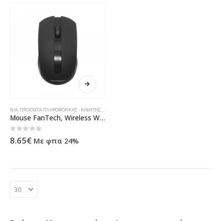
N/A
,
ΠΡΟΪΌΝΤΑ ΠΛΗΡΟΦΟΡΙΚΉΣ - ΚΙΝΗΤΉΣ ΤΗΛΕΦΩΝΊΑΣ - ΗΛΕΚΤΡΟΝΙΚΆ
Mouse FanTech, Wireless W556, Different colors – 938
0
out of 5
8.65
€
Με φπα 24%