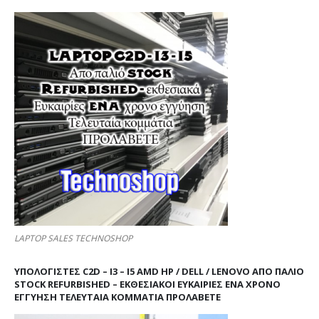
LAPTOP SALES TECHNOSHOP
ΥΠΟΛΟΓΙΣΤΕΣ C2D – I3 – I5 AMD HP / DELL / LENOVO ΑΠΟ ΠΑΛΙΌ
STOCK REFURBISHED – ΕΚΘΕΣΙΑΚΟΊ ΕΥΚΑΙΡΊΕΣ ΈΝΑ ΧΡΌΝΟ
ΕΓΓΎΗΣΗ ΤΕΛΕΥΤΑΊΑ ΚΟΜΜΆΤΙΑ ΠΡΟΛΑΒΕΤΕ