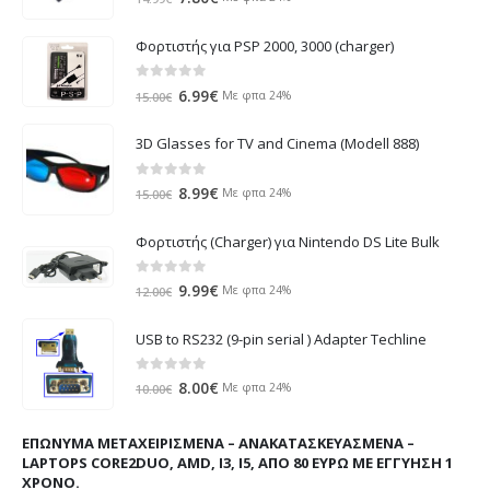
price
τρέχουσα
was:
τιμή
Φορτιστής για PSP 2000, 3000 (charger)
14.99€.
είναι:
7.80€.
0
out of 5
Original
Η
6.99
€
Με φπα 24%
15.00
€
price
τρέχουσα
was:
τιμή
3D Glasses for TV and Cinema (Modell 888)
15.00€.
είναι:
6.99€.
0
out of 5
Original
Η
8.99
€
Με φπα 24%
15.00
€
price
τρέχουσα
was:
τιμή
Φορτιστής (Charger) για Nintendo DS Lite Bulk
15.00€.
είναι:
8.99€.
0
out of 5
Original
Η
9.99
€
Με φπα 24%
12.00
€
price
τρέχουσα
was:
τιμή
USB to RS232 (9-pin serial ) Adapter Techline
12.00€.
είναι:
9.99€.
0
out of 5
Original
Η
8.00
€
Με φπα 24%
10.00
€
price
τρέχουσα
was:
τιμή
ΕΠΏΝΥΜΑ ΜΕΤΑΧΕΙΡΙΣΜΈΝΑ – ΑΝΑΚΑΤΑΣΚΕΥΑΣΜΈΝΑ –
10.00€.
είναι:
LAPTOPS CORE2DUO, AMD, I3, I5, ΑΠΌ 80 ΕΥΡΏ ΜΕ ΕΓΓΎΗΣΗ 1
8.00€.
ΧΡΌΝΟ.