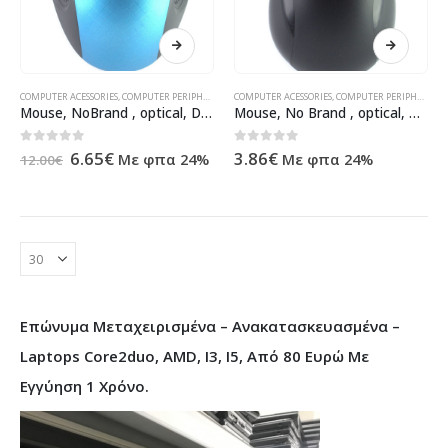
COMPUTER ACESSORIES
,
COMPUTER PERIPHERALS
,
MOUSE
COMPUTER ACESSORIES
,
ΠΡΟΪΌΝΤΑ ΠΛΗΡΟΦΟΡΙΚΉΣ - ΚΙΝΗΤΉΣ ΤΗ
,
COMPUTER PERIPHERALS
,
Mouse, NoBrand , optical, Different colors – 957
Mouse, No Brand , optical, Different colors – 959
Original
Η
0
out of 5
0
out of 5
6.65
€
3.86
€
Με φπα 24%
Με φπα 24%
12.00
€
price
τρέχουσα
was:
τιμή
12.00€.
είναι:
6.65€.
Επώνυμα Μεταχειρισμένα – Ανακατασκευασμένα –
Laptops Core2duo, AMD, I3, I5, Από 80 Ευρώ Με
Εγγύηση 1 Χρόνο.