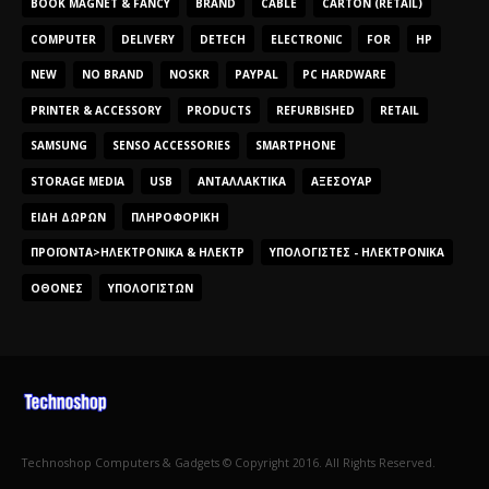
BOOK MAGNET & FANCY
BRAND
CABLE
CARTON (RETAIL)
COMPUTER
DELIVERY
DETECH
ELECTRONIC
FOR
HP
NEW
NO BRAND
NOSKR
PAYPAL
PC HARDWARE
PRINTER & ACCESSORY
PRODUCTS
REFURBISHED
RETAIL
SAMSUNG
SENSO ACCESSORIES
SMARTPHONE
STORAGE MEDIA
USB
ΑΝΤΑΛΛΑΚΤΙΚΆ
ΑΞΕΣΟΥΆΡ
ΕΊΔΗ ΔΏΡΩΝ
ΠΛΗΡΟΦΟΡΙΚΉ
ΠΡΟΪΌΝΤΑ>ΗΛΕΚΤΡΟΝΙΚΆ & ΗΛΕΚΤΡ
ΥΠΟΛΟΓΙΣΤΈΣ - ΗΛΕΚΤΡΟΝΙΚΆ
ΟΘΌΝΕΣ
ΥΠΟΛΟΓΙΣΤΏΝ
Technoshop Computers & Gadgets © Copyright 2016. All Rights Reserved.