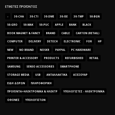
ΕΤΙΚΈΤΕΣ ΠΡΟΪΌΝΤΟΣ
-
30-CHA
30-CTI
30-DME
30-ISE
30-TMP
50-BGN
50-GRO
50-MAK
50-PUC
APPLE
BANK
BLACK
BOOK MAGNET & FANCY
BRAND
CABLE
CARTON (RETAIL)
COMPUTER
DELIVERY
DETECH
ELECTRONIC
FOR
HP
NEW
NO BRAND
NOSKR
PAYPAL
PC HARDWARE
PRINTER & ACCESSORY
PRODUCTS
REFURBISHED
RETAIL
SAMSUNG
SENSO ACCESSORIES
SMARTPHONE
STORAGE MEDIA
USB
ΑΝΤΑΛΛΑΚΤΙΚΆ
ΑΞΕΣΟΥΆΡ
ΕΊΔΗ ΔΏΡΩΝ
ΠΛΗΡΟΦΟΡΙΚΉ
ΠΡΟΪΌΝΤΑ>ΗΛΕΚΤΡΟΝΙΚΆ & ΗΛΕΚΤΡ
ΥΠΟΛΟΓΙΣΤΈΣ - ΗΛΕΚΤΡΟΝΙΚΆ
ΟΘΌΝΕΣ
ΥΠΟΛΟΓΙΣΤΏΝ