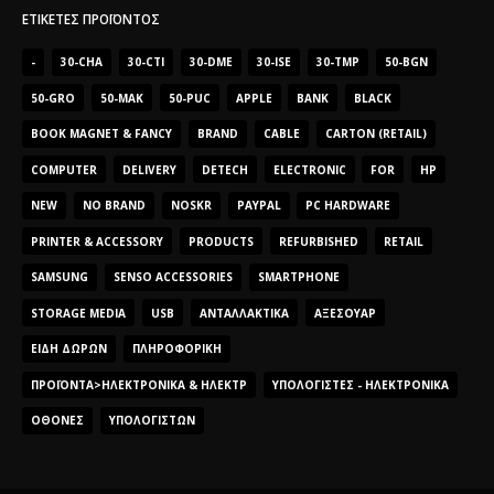
ΕΤΙΚΈΤΕΣ ΠΡΟΪΌΝΤΟΣ
-
30-CHA
30-CTI
30-DME
30-ISE
30-TMP
50-BGN
50-GRO
50-MAK
50-PUC
APPLE
BANK
BLACK
BOOK MAGNET & FANCY
BRAND
CABLE
CARTON (RETAIL)
COMPUTER
DELIVERY
DETECH
ELECTRONIC
FOR
HP
NEW
NO BRAND
NOSKR
PAYPAL
PC HARDWARE
PRINTER & ACCESSORY
PRODUCTS
REFURBISHED
RETAIL
SAMSUNG
SENSO ACCESSORIES
SMARTPHONE
STORAGE MEDIA
USB
ΑΝΤΑΛΛΑΚΤΙΚΆ
ΑΞΕΣΟΥΆΡ
ΕΊΔΗ ΔΏΡΩΝ
ΠΛΗΡΟΦΟΡΙΚΉ
ΠΡΟΪΌΝΤΑ>ΗΛΕΚΤΡΟΝΙΚΆ & ΗΛΕΚΤΡ
ΥΠΟΛΟΓΙΣΤΈΣ - ΗΛΕΚΤΡΟΝΙΚΆ
ΟΘΌΝΕΣ
ΥΠΟΛΟΓΙΣΤΏΝ