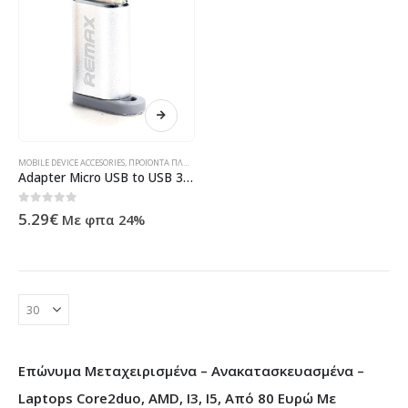
MOBILE DEVICE ACCESORIES
,
ΠΡΟΪΌΝΤΑ ΠΛΗΡΟΦΟΡΙΚΉΣ - ΚΙΝΗΤΉΣ ΤΗΛΕΦΩΝΊΑΣ - ΗΛΕΚΤΡΟΝΙΚΆ
Adapter Micro USB to USB 3.1 Type-C, Remax RA-USB1, Silver – 17158
0
out of 5
5.29
€
Με φπα 24%
Επώνυμα Μεταχειρισμένα – Ανακατασκευασμένα –
Laptops Core2duo, AMD, I3, I5, Από 80 Ευρώ Με