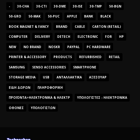
-
30-CHA
30-CTI
30-DME
30-ISE
30-TMP
50-BGN
50-GRO
50-MAK
50-PUC
APPLE
BANK
BLACK
BOOK MAGNET & FANCY
BRAND
CABLE
CARTON (RETAIL)
COMPUTER
DELIVERY
DETECH
ELECTRONIC
FOR
HP
NEW
NO BRAND
NOSKR
PAYPAL
PC HARDWARE
PRINTER & ACCESSORY
PRODUCTS
REFURBISHED
RETAIL
SAMSUNG
SENSO ACCESSORIES
SMARTPHONE
STORAGE MEDIA
USB
ΑΝΤΑΛΛΑΚΤΙΚΆ
ΑΞΕΣΟΥΆΡ
ΕΊΔΗ ΔΏΡΩΝ
ΠΛΗΡΟΦΟΡΙΚΉ
ΠΡΟΪΌΝΤΑ>ΗΛΕΚΤΡΟΝΙΚΆ & ΗΛΕΚΤΡ
ΥΠΟΛΟΓΙΣΤΈΣ - ΗΛΕΚΤΡΟΝΙΚΆ
ΟΘΌΝΕΣ
ΥΠΟΛΟΓΙΣΤΏΝ