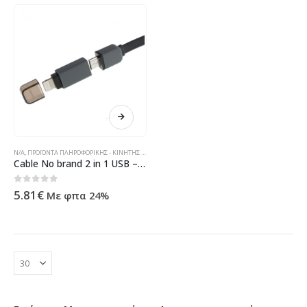
N/A
,
ΠΡΟΪΌΝΤΑ ΠΛΗΡΟΦΟΡΙΚΉΣ - ΚΙΝΗΤΉΣ ΤΗΛΕΦΩΝΊΑΣ - ΗΛΕΚΤΡΟΝΙΚΆ
Cable No brand 2 in 1 USB – Micro USB / Iphone 5/5S:6/6S:6Plus/6sPlus – 14212
0
out of 5
5.81
€
Με φπα 24%