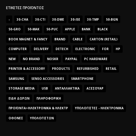
ΕΤΙΚΈΤΕΣ ΠΡΟΪΌΝΤΟΣ
-
30-CHA
30-CTI
30-DME
30-ISE
30-TMP
50-BGN
50-GRO
50-MAK
50-PUC
APPLE
BANK
BLACK
BOOK MAGNET & FANCY
BRAND
CABLE
CARTON (RETAIL)
COMPUTER
DELIVERY
DETECH
ELECTRONIC
FOR
HP
NEW
NO BRAND
NOSKR
PAYPAL
PC HARDWARE
PRINTER & ACCESSORY
PRODUCTS
REFURBISHED
RETAIL
SAMSUNG
SENSO ACCESSORIES
SMARTPHONE
STORAGE MEDIA
USB
ΑΝΤΑΛΛΑΚΤΙΚΆ
ΑΞΕΣΟΥΆΡ
ΕΊΔΗ ΔΏΡΩΝ
ΠΛΗΡΟΦΟΡΙΚΉ
ΠΡΟΪΌΝΤΑ>ΗΛΕΚΤΡΟΝΙΚΆ & ΗΛΕΚΤΡ
ΥΠΟΛΟΓΙΣΤΈΣ - ΗΛΕΚΤΡΟΝΙΚΆ
ΟΘΌΝΕΣ
ΥΠΟΛΟΓΙΣΤΏΝ