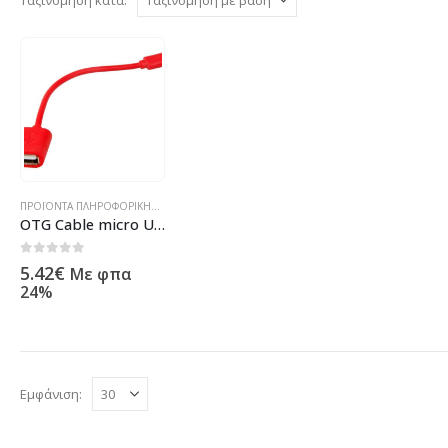
ΠΡΟΪΌΝΤΑ ΠΛΗΡΟΦΟΡΙΚΉΣ - ΚΙΝΗΤΉΣ ΤΗΛΕΦΩΝΊΑΣ - ΗΛΕΚΤΡΟΝΙΚΆ
OTG Cable micro USB – USB Female DeTech – 14232
0
out of 5
5.42
€
Με φπα
24%
Εμφάνιση: