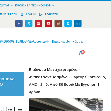
ΕΣΟΥΆΡ
ΠΡΟΪΌΝΤΑ TECHNOSHOP
ΜΈΝΑ/STOCK
LOG IN
REGISTER
02799890
|
info@technoshop,gr
|
Υπεύθυνο Service Υπολογιστών
|
Επικοινωνία - Χάρτης
0
Επώνυμα Μεταχειρισμένα –
Ανακατασκευασμένα – Laptops Core2duo,
σαμε να
ΤΟ
AMD, I3, I5, Από 80 Ευρώ Με Εγγύηση 1
Χρόνο.