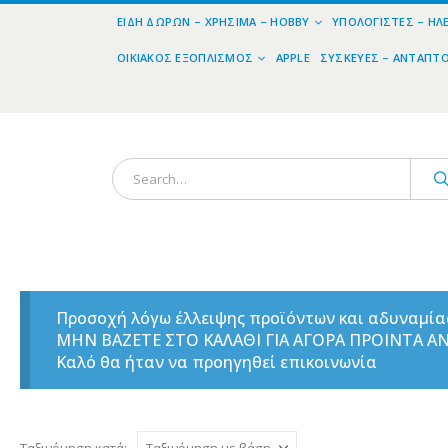
ΕΊΔΗ ΔΏΡΩΝ – ΧΡΉΣΙΜΑ – HOBBY
ΥΠΟΛΟΓΙΣΤΈΣ – ΗΛ
ΟΙΚΙΑΚΌΣ ΕΞΟΠΛΙΣΜΌΣ
APPLE
ΣΥΣΚΕΥΈΣ – ΑΝΤΆΠΤ
Προσοχή λόγω έλλειψης προϊόντων και αδυναμί
ΜΗΝ ΒΑΖΕΤΕ ΣΤΟ ΚΑΛΑΘΙ ΓΙΑ ΑΓΟΡΑ ΠΡΟΙΝΤΑ 
Καλό θα ήταν να προηγηθεί επικοινωνία
Ταξινόμηση κατά: