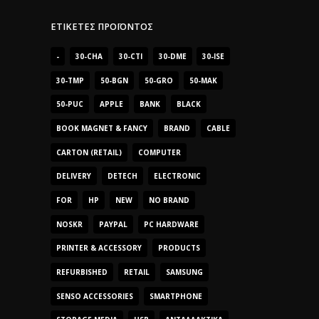
ΕΤΙΚΈΤΕΣ ΠΡΟΪΌΝΤΟΣ
-
30-CHA
30-CTI
30-DME
30-ISE
30-TMP
50-BGN
50-GRO
50-MAK
50-PUC
APPLE
BANK
BLACK
BOOK MAGNET & FANCY
BRAND
CABLE
CARTON (RETAIL)
COMPUTER
DELIVERY
DETECH
ELECTRONIC
FOR
HP
NEW
NO BRAND
NOSKR
PAYPAL
PC HARDWARE
PRINTER & ACCESSORY
PRODUCTS
REFURBISHED
RETAIL
SAMSUNG
SENSO ACCESSORIES
SMARTPHONE