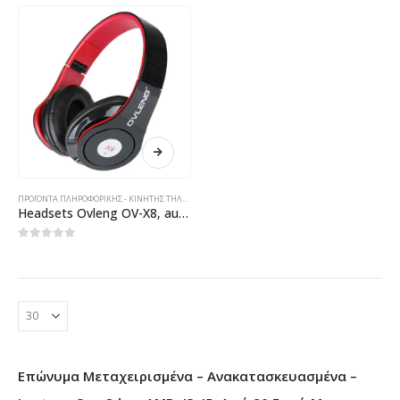
ΠΡΟΪΌΝΤΑ ΠΛΗΡΟΦΟΡΙΚΉΣ - ΚΙΝΗΤΉΣ ΤΗΛΕΦΩΝΊΑΣ - ΗΛΕΚΤΡΟΝΙΚΆ
Headsets Ovleng OV-X8, audio, for smartphone with a microphone, Diffеrent colors – 20270
0
out of 5
Επώνυμα Μεταχειρισμένα – Ανακατασκευασμένα –