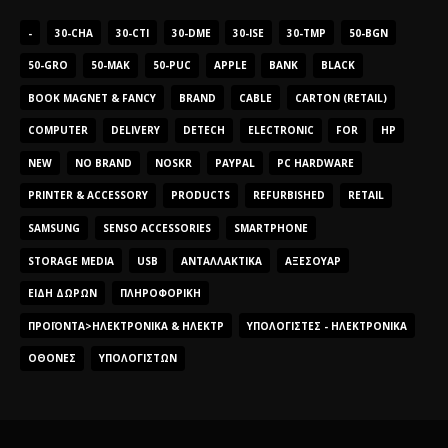
-
30-CHA
30-CTI
30-DME
30-ISE
30-TMP
50-BGN
50-GRO
50-MAK
50-PUC
APPLE
BANK
BLACK
BOOK MAGNET & FANCY
BRAND
CABLE
CARTON (RETAIL)
COMPUTER
DELIVERY
DETECH
ELECTRONIC
FOR
HP
NEW
NO BRAND
NOSKR
PAYPAL
PC HARDWARE
PRINTER & ACCESSORY
PRODUCTS
REFURBISHED
RETAIL
SAMSUNG
SENSO ACCESSORIES
SMARTPHONE
STORAGE MEDIA
USB
ΑΝΤΑΛΛΑΚΤΙΚΆ
ΑΞΕΣΟΥΆΡ
ΕΊΔΗ ΔΏΡΩΝ
ΠΛΗΡΟΦΟΡΙΚΉ
ΠΡΟΪΌΝΤΑ>ΗΛΕΚΤΡΟΝΙΚΆ & ΗΛΕΚΤΡ
ΥΠΟΛΟΓΙΣΤΈΣ - ΗΛΕΚΤΡΟΝΙΚΆ
ΟΘΌΝΕΣ
ΥΠΟΛΟΓΙΣΤΏΝ