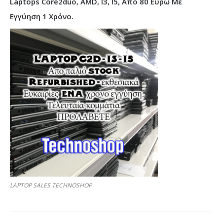
Laptops Core2duo, AMD, I3, I5, Από 80 Ευρώ Με
Εγγύηση 1 Χρόνο.
LAPTOP SALES TECHNOSHOP