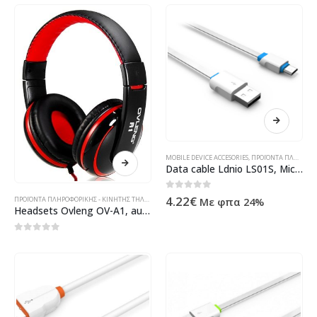
MOBILE DEVICE ACCESORIES
,
ΠΡΟΪΌΝΤΑ ΠΛΗΡΟΦΟΡΙΚΉΣ - ΚΙΝΗΤΉΣ ΤΗΛΕΦΩΝΊΑΣ - ΗΛΕΚΤΡΟΝΙΚΆ
Data cable Ldnio LS01S, Micro USB, 2.1A, 2m – 14313
0
out of 5
4.22
€
Με φπα 24%
ΠΡΟΪΌΝΤΑ ΠΛΗΡΟΦΟΡΙΚΉΣ - ΚΙΝΗΤΉΣ ΤΗΛΕΦΩΝΊΑΣ - ΗΛΕΚΤΡΟΝΙΚΆ
Headsets Ovleng OV-A1, audio, for smartphone with a microphone – 20271
0
out of 5