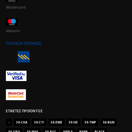
Mastercard
Maestro
ΕΤΙΚΈΤΕΣ ΠΡΟΪΌΝΤΟΣ
-
30-CHA
30-CTI
30-DME
30-ISE
30-TMP
50-BGN
50-GRO
50-MAK
50-PUC
APPLE
BANK
BLACK