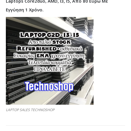
Laptops Core2duo, AMD, I3, I5, Από 80 Ευρώ Με
Εγγύηση 1 Χρόνο.
LAPTOP SALES TECHNOSHOP