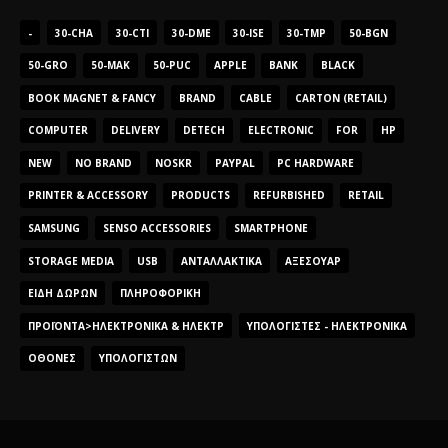
-
30-CHA
30-CTI
30-DME
30-ISE
30-TMP
50-BGN
50-GRO
50-MAK
50-PUC
APPLE
BANK
BLACK
BOOK MAGNET & FANCY
BRAND
CABLE
CARTON (RETAIL)
COMPUTER
DELIVERY
DETECH
ELECTRONIC
FOR
HP
NEW
NO BRAND
NOSKR
PAYPAL
PC HARDWARE
PRINTER & ACCESSORY
PRODUCTS
REFURBISHED
RETAIL
SAMSUNG
SENSO ACCESSORIES
SMARTPHONE
STORAGE MEDIA
USB
ΑΝΤΑΛΛΑΚΤΙΚΆ
ΑΞΕΣΟΥΆΡ
ΕΊΔΗ ΔΏΡΩΝ
ΠΛΗΡΟΦΟΡΙΚΉ
ΠΡΟΪΌΝΤΑ>ΗΛΕΚΤΡΟΝΙΚΆ & ΗΛΕΚΤΡ
ΥΠΟΛΟΓΙΣΤΈΣ - ΗΛΕΚΤΡΟΝΙΚΆ
ΟΘΌΝΕΣ
ΥΠΟΛΟΓΙΣΤΏΝ