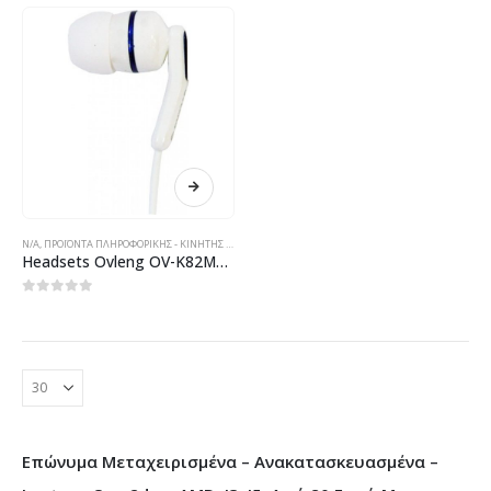
N/A
,
ΠΡΟΪΌΝΤΑ ΠΛΗΡΟΦΟΡΙΚΉΣ - ΚΙΝΗΤΉΣ ΤΗΛΕΦΩΝΊΑΣ - ΗΛΕΚΤΡΟΝΙΚΆ
Headsets Ovleng OV-K82MP Mp3/4, audio, white – 20202
0
out of 5
Επώνυμα Μεταχειρισμένα – Ανακατασκευασμένα –