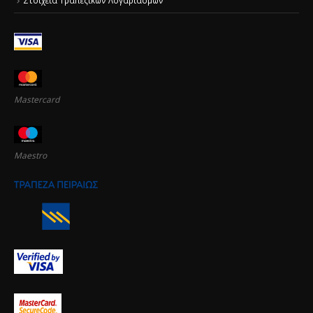
Στοιχεία Τραπεζικών Λογαριασμών
Mastercard
Maestro