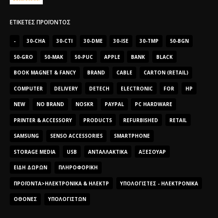
ΕΤΙΚΈΤΕΣ ΠΡΟΪΌΝΤΟΣ
-
30-CHA
30-CTI
30-DME
30-ISE
30-TMP
50-BGN
50-GRO
50-MAK
50-PUC
APPLE
BANK
BLACK
BOOK MAGNET & FANCY
BRAND
CABLE
CARTON (RETAIL)
COMPUTER
DELIVERY
DETECH
ELECTRONIC
FOR
HP
NEW
NO BRAND
NOSKR
PAYPAL
PC HARDWARE
PRINTER & ACCESSORY
PRODUCTS
REFURBISHED
RETAIL
SAMSUNG
SENSO ACCESSORIES
SMARTPHONE
STORAGE MEDIA
USB
ΑΝΤΑΛΛΑΚΤΙΚΆ
ΑΞΕΣΟΥΆΡ
ΕΊΔΗ ΔΏΡΩΝ
ΠΛΗΡΟΦΟΡΙΚΉ
ΠΡΟΪΌΝΤΑ>ΗΛΕΚΤΡΟΝΙΚΆ & ΗΛΕΚΤΡ
ΥΠΟΛΟΓΙΣΤΈΣ - ΗΛΕΚΤΡΟΝΙΚΆ
ΟΘΌΝΕΣ
ΥΠΟΛΟΓΙΣΤΏΝ