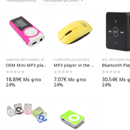
ΔΙΆΦΟΡΑ
,
MP3 PLAYERS
,
ΑΞΕΣΟΥΆΡ ΥΠΟΛΟΓΙΣΤΏΝ
COMPUTER ACESSORIES
,
ΠΡΟΪΌΝΤΑ ΠΛΗΡΟΦΟΡΙΚΉΣ - ΚΙΝΗΤ
,
MP3 PLAYERS
N/A
,
ΠΡΟΪΌΝΤΑ ΠΛΗΡΟΦΟΡΙΚΉΣ - ΚΙΝΗΤΉΣ ΤΗΛΕΦ
,
OTHER
,
ΠΡΟ
ΟΕΜ Mini MP3 player με Οθόνη – 8011
MP3 player in the shape of a computer mouse, No brand – 8013
0
out of 5
0
out of 5
0
out of 5
18.89
€
7.07
€
30.54
€
Με φπα
Με φπα
Με 
24%
24%
24%