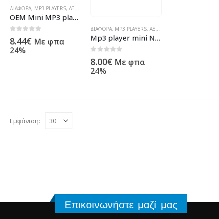
ΔΙΆΦΟΡΑ
,
MP3 PLAYERS
,
ΑΞΕΣΟΥΆΡ ΥΠΟΛΟΓΙΣΤΏΝ
,
ΠΡΟΪΌΝΤΑ ΠΛΗΡΟΦΟΡΙΚΉΣ - ΚΙΝΗΤ
ΟΕΜ Mini MP3 player – 8012
ΔΙΆΦΟΡΑ
,
MP3 PLAYERS
,
ΑΞΕΣΟΥΆΡ ΥΠΟΛΟΓΙΣΤΏΝ
,
Π
Mp3 player mini No brand – 8010
0
out of 5
8.44
€
Με φπα
24%
0
out of 5
8.00
€
Με φπα
24%
Εμφάνιση:
Επικοινωνήστε μαζί μας