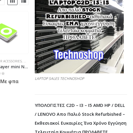
HER
,
ΠΡΟΪΌΝΤΑ ΠΛΗΡΟΦΟΡΙΚΉΣ - ΚΙΝΗΤΉΣ ΤΗΛΕΦΩΝΊΑΣ - ΗΛΕΚΤΡΟΝΙΚΆ
 ΚΙΝΗΤΉΣ ΤΗΛΕΦΩΝΊΑΣ - ΗΛΕΚΤΡΟΝΙΚΆ
R ACESSORIES
,
MP3 PLAYERS
,
OTHER
,
ΠΡΟΪΌΝΤΑ ΠΛΗΡΟΦΟΡΙΚΉΣ - ΚΙΝΗΤΉΣ ΤΗΛΕΦΩΝΊΑΣ
Mp3 player mini No brand – 8010
LAPTOP SALES TECHNOSHOP
 5
Με φπα
ΥΠΟΛΟΓΙΣΤΕΣ C2D – I3 – I5 AMD HP / DELL
/ LENOVO Απο Παλιό Stock Refurbished –
Εκθεσιακοί Ευκαιρίες Ένα Χρόνο Εγγύηση
Τελευταία Κομμάτια ΠΡΟΛΑΒΕΤΕ