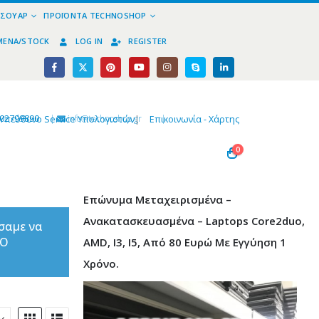
ΕΣΟΥΆΡ
ΠΡΟΪΌΝΤΑ TECHNOSHOP
ΜΈΝΑ/STOCK
LOG IN
REGISTER
02799890
|
info@technoshop,gr
|
Υπεύθυνο Service Υπολογιστών
|
Επικοινωνία - Χάρτης
0
Επώνυμα Μεταχειρισμένα –
Ανακατασκευασμένα – Laptops Core2duo,
σαμε να
ΤΟ
AMD, I3, I5, Από 80 Ευρώ Με Εγγύηση 1
Χρόνο.