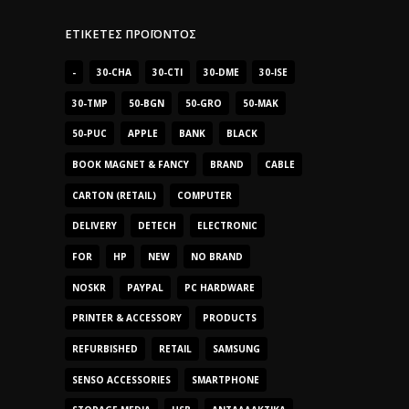
ΕΤΙΚΈΤΕΣ ΠΡΟΪΌΝΤΟΣ
-
30-CHA
30-CTI
30-DME
30-ISE
30-TMP
50-BGN
50-GRO
50-MAK
50-PUC
APPLE
BANK
BLACK
BOOK MAGNET & FANCY
BRAND
CABLE
CARTON (RETAIL)
COMPUTER
DELIVERY
DETECH
ELECTRONIC
FOR
HP
NEW
NO BRAND
NOSKR
PAYPAL
PC HARDWARE
PRINTER & ACCESSORY
PRODUCTS
REFURBISHED
RETAIL
SAMSUNG
SENSO ACCESSORIES
SMARTPHONE