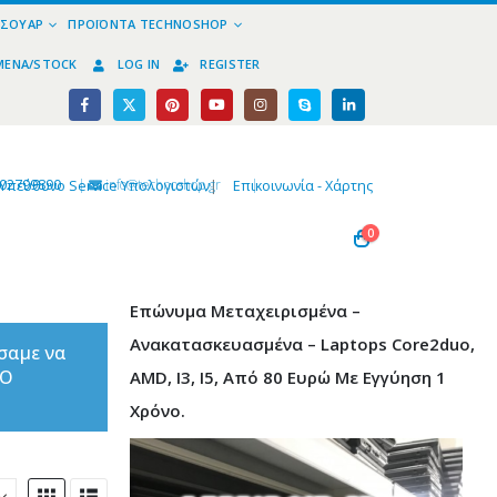
ΕΣΟΥΆΡ
ΠΡΟΪΌΝΤΑ TECHNOSHOP
ΜΈΝΑ/STOCK
LOG IN
REGISTER
02799890
|
info@technoshop,gr
|
Υπεύθυνο Service Υπολογιστών
|
Επικοινωνία - Χάρτης
0
Επώνυμα Μεταχειρισμένα –
Ανακατασκευασμένα – Laptops Core2duo,
σαμε να
ΤΟ
AMD, I3, I5, Από 80 Ευρώ Με Εγγύηση 1
Χρόνο.