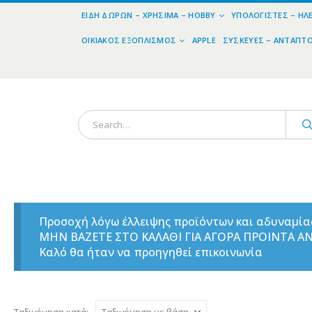
ΕΊΔΗ ΔΏΡΩΝ – ΧΡΉΣΙΜΑ – HOBBY
ΥΠΟΛΟΓΙΣΤΈΣ – ΗΛ
ΟΙΚΙΑΚΌΣ ΕΞΟΠΛΙΣΜΌΣ
APPLE
ΣΥΣΚΕΥΈΣ – ΑΝΤΆΠΤ
Προσοχή λόγω έλλειψης προϊόντων και αδυναμί
ΜΗΝ ΒΑΖΕΤΕ ΣΤΟ ΚΑΛΑΘΙ ΓΙΑ ΑΓΟΡΑ ΠΡΟΙΝΤΑ 
Καλό θα ήταν να προηγηθεί επικοινωνία
Ταξινόμηση κατά: