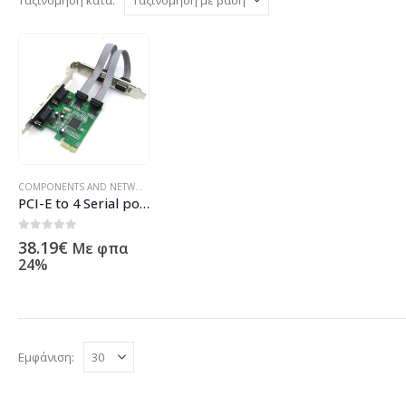
COMPONENTS AND NETWORKING
,
COMPUTER ACESSORIES
,
ΠΡΟΪΌΝΤΑ ΠΛΗΡΟΦΟΡΙΚΉ
PCI-E to 4 Serial port No Brand -17473
0
out of 5
38.19
€
Με φπα
24%
Εμφάνιση: