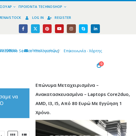
ΕΣΟΥΆΡ
ΠΡΟΪΌΝΤΑ TECHNOSHOP
ΜΈΝΑ/STOCK
LOG IN
REGISTER
02799890
|
info@technoshop,gr
|
Υπεύθυνο Service Υπολογιστών
|
Επικοινωνία - Χάρτης
0
Επώνυμα Μεταχειρισμένα –
Ανακατασκευασμένα – Laptops Core2duo,
σαμε να
ΤΟ
AMD, I3, I5, Από 80 Ευρώ Με Εγγύηση 1
Χρόνο.