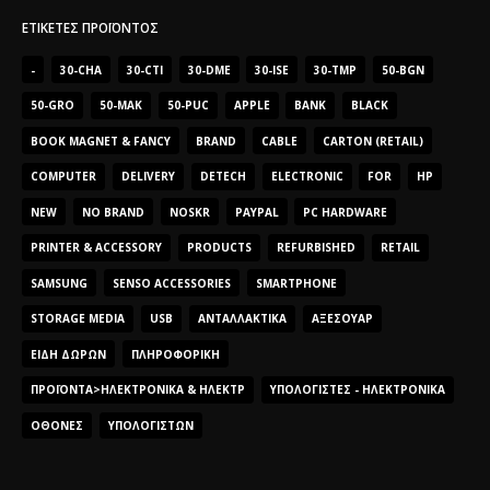
ΕΤΙΚΈΤΕΣ ΠΡΟΪΌΝΤΟΣ
-
30-CHA
30-CTI
30-DME
30-ISE
30-TMP
50-BGN
50-GRO
50-MAK
50-PUC
APPLE
BANK
BLACK
BOOK MAGNET & FANCY
BRAND
CABLE
CARTON (RETAIL)
COMPUTER
DELIVERY
DETECH
ELECTRONIC
FOR
HP
NEW
NO BRAND
NOSKR
PAYPAL
PC HARDWARE
PRINTER & ACCESSORY
PRODUCTS
REFURBISHED
RETAIL
SAMSUNG
SENSO ACCESSORIES
SMARTPHONE
STORAGE MEDIA
USB
ΑΝΤΑΛΛΑΚΤΙΚΆ
ΑΞΕΣΟΥΆΡ
ΕΊΔΗ ΔΏΡΩΝ
ΠΛΗΡΟΦΟΡΙΚΉ
ΠΡΟΪΌΝΤΑ>ΗΛΕΚΤΡΟΝΙΚΆ & ΗΛΕΚΤΡ
ΥΠΟΛΟΓΙΣΤΈΣ - ΗΛΕΚΤΡΟΝΙΚΆ
ΟΘΌΝΕΣ
ΥΠΟΛΟΓΙΣΤΏΝ