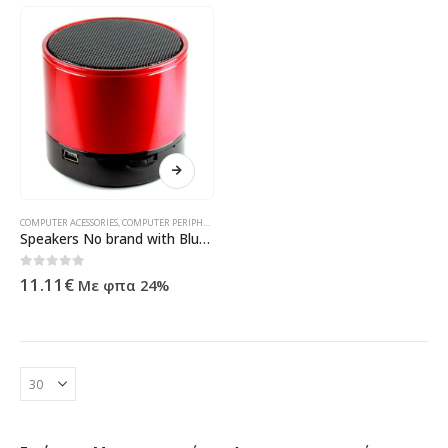
COMPUTER ACESSORIES
,
COMPUTER PERIPHERALS
,
SPEAKERS
,
ΠΡΟΪΌΝΤΑ ΠΛΗΡΟΦΟΡΙΚΉΣ - ΚΙΝΗΤΉΣ 
Speakers No brand with Bluetooth, FM radio, USB, SD – 22033
0
out of 5
11.11
€
Με φπα 24%