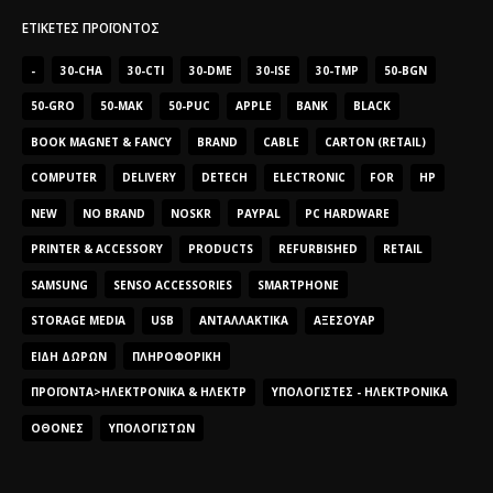
ΕΤΙΚΈΤΕΣ ΠΡΟΪΌΝΤΟΣ
-
30-CHA
30-CTI
30-DME
30-ISE
30-TMP
50-BGN
50-GRO
50-MAK
50-PUC
APPLE
BANK
BLACK
BOOK MAGNET & FANCY
BRAND
CABLE
CARTON (RETAIL)
COMPUTER
DELIVERY
DETECH
ELECTRONIC
FOR
HP
NEW
NO BRAND
NOSKR
PAYPAL
PC HARDWARE
PRINTER & ACCESSORY
PRODUCTS
REFURBISHED
RETAIL
SAMSUNG
SENSO ACCESSORIES
SMARTPHONE
STORAGE MEDIA
USB
ΑΝΤΑΛΛΑΚΤΙΚΆ
ΑΞΕΣΟΥΆΡ
ΕΊΔΗ ΔΏΡΩΝ
ΠΛΗΡΟΦΟΡΙΚΉ
ΠΡΟΪΌΝΤΑ>ΗΛΕΚΤΡΟΝΙΚΆ & ΗΛΕΚΤΡ
ΥΠΟΛΟΓΙΣΤΈΣ - ΗΛΕΚΤΡΟΝΙΚΆ
ΟΘΌΝΕΣ
ΥΠΟΛΟΓΙΣΤΏΝ