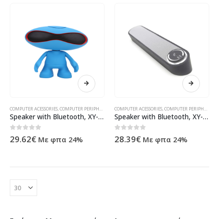
COMPUTER ACESSORIES
,
COMPUTER PERIPHERALS
,
SPEAKERS
COMPUTER ACESSORIES
,
ΠΡΟΪΌΝΤΑ ΠΛΗΡΟΦΟΡΙΚΉΣ - ΚΙΝΗΤΉΣ 
,
COMPUTER PERIPHERALS
,
Speaker with Bluetooth, XY-Q30A, USB, SD, AUX, FM, Different colors – 22075
Speaker with Bluetooth, XY-S586, USB, SD, FM, Different colors – 22073
0
out of 5
0
out of 5
29.62
€
28.39
€
Με φπα 24%
Με φπα 24%