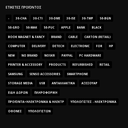
ΕΤΙΚΈΤΕΣ ΠΡΟΪΌΝΤΟΣ
-
30-CHA
30-CTI
30-DME
30-ISE
30-TMP
50-BGN
50-GRO
50-MAK
50-PUC
APPLE
BANK
BLACK
BOOK MAGNET & FANCY
BRAND
CABLE
CARTON (RETAIL)
COMPUTER
DELIVERY
DETECH
ELECTRONIC
FOR
HP
NEW
NO BRAND
NOSKR
PAYPAL
PC HARDWARE
PRINTER & ACCESSORY
PRODUCTS
REFURBISHED
RETAIL
SAMSUNG
SENSO ACCESSORIES
SMARTPHONE
STORAGE MEDIA
USB
ΑΝΤΑΛΛΑΚΤΙΚΆ
ΑΞΕΣΟΥΆΡ
ΕΊΔΗ ΔΏΡΩΝ
ΠΛΗΡΟΦΟΡΙΚΉ
ΠΡΟΪΌΝΤΑ>ΗΛΕΚΤΡΟΝΙΚΆ & ΗΛΕΚΤΡ
ΥΠΟΛΟΓΙΣΤΈΣ - ΗΛΕΚΤΡΟΝΙΚΆ
ΟΘΌΝΕΣ
ΥΠΟΛΟΓΙΣΤΏΝ