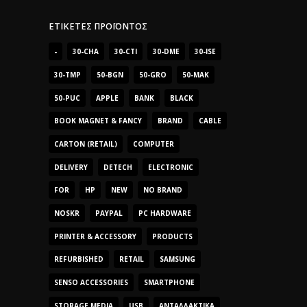
ΕΤΙΚΈΤΕΣ ΠΡΟΪΌΝΤΟΣ
-
30-CHA
30-CTI
30-DME
30-ISE
30-TMP
50-BGN
50-GRO
50-MAK
50-PUC
APPLE
BANK
BLACK
BOOK MAGNET & FANCY
BRAND
CABLE
CARTON (RETAIL)
COMPUTER
DELIVERY
DETECH
ELECTRONIC
FOR
HP
NEW
NO BRAND
NOSKR
PAYPAL
PC HARDWARE
PRINTER & ACCESSORY
PRODUCTS
REFURBISHED
RETAIL
SAMSUNG
SENSO ACCESSORIES
SMARTPHONE
STORAGE MEDIA
USB
ΑΝΤΑΛΛΑΚΤΙΚΆ