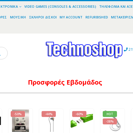
ΕΚΤΡΟΝΙΚΆ
VIDEO GAMES (CONSOLES & ACCESSORIES)
ΤΗΛΕΦΩΝΊΑ ΚΑΙ ΑΞ
ΟΡΕΣ
ΜΟΥΣΙΚΉ
ΣΚΛΗΡΟΊ ΔΊΣΚΟΙ
MY ACCOUNT
REFURBISHED
ΜΕΤΑΧΕΙΡΙΣ
21
Προσφορές
Εβδομάδος
-50%
-44%
-60%
HOT
-38%