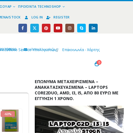
ΕΣΟΥΆΡ
ΠΡΟΪΌΝΤΑ TECHNOSHOP
ΜΈΝΑ/STOCK
LOG IN
REGISTER
02799890
|
info@technoshop,gr
|
Υπεύθυνο Service Υπολογιστών
|
Επικοινωνία - Χάρτης
0
ΕΠΏΝΥΜΑ ΜΕΤΑΧΕΙΡΙΣΜΈΝΑ –
ΑΝΑΚΑΤΑΣΚΕΥΑΣΜΈΝΑ – LAPTOPS
CORE2DUO, AMD, I3, I5, ΑΠΌ 80 ΕΥΡΏ ΜΕ
ΕΓΓΎΗΣΗ 1 ΧΡΌΝΟ.
-60%