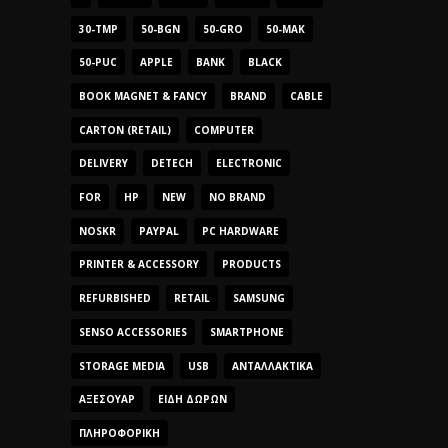
30-TMP
50-BGN
50-GRO
50-MAK
50-PUC
APPLE
BANK
BLACK
BOOK MAGNET & FANCY
BRAND
CABLE
CARTON (RETAIL)
COMPUTER
DELIVERY
DETECH
ELECTRONIC
FOR
HP
NEW
NO BRAND
NOSKR
PAYPAL
PC HARDWARE
PRINTER & ACCESSORY
PRODUCTS
REFURBISHED
RETAIL
SAMSUNG
SENSO ACCESSORIES
SMARTPHONE
STORAGE MEDIA
USB
ΑΝΤΑΛΛΑΚΤΙΚΆ
ΑΞΕΣΟΥΆΡ
ΕΊΔΗ ΔΏΡΩΝ
ΠΛΗΡΟΦΟΡΙΚΉ