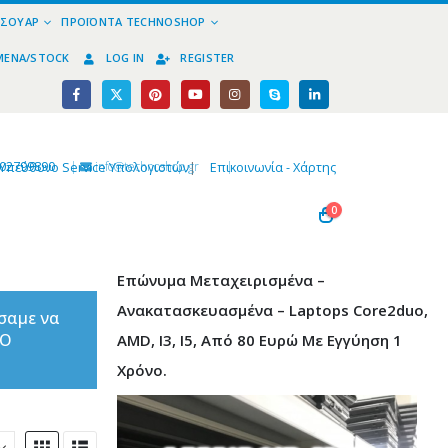
ΕΣΟΥΆΡ
ΠΡΟΪΌΝΤΑ TECHNOSHOP
ΜΈΝΑ/STOCK
LOG IN
REGISTER
02799890
|
info@technoshop,gr
|
Υπεύθυνο Service Υπολογιστών
|
Επικοινωνία - Χάρτης
0
Επώνυμα Μεταχειρισμένα –
Ανακατασκευασμένα – Laptops Core2duo,
σαμε να
ΤΟ
AMD, I3, I5, Από 80 Ευρώ Με Εγγύηση 1
Χρόνο.