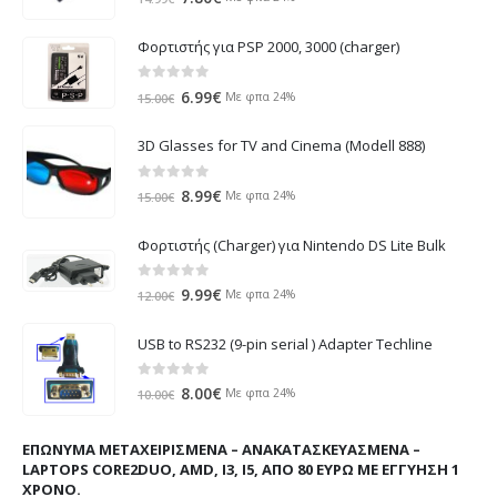
price
τρέχουσα
was:
τιμή
Φορτιστής για PSP 2000, 3000 (charger)
14.99€.
είναι:
7.80€.
0
out of 5
Original
Η
6.99
€
Με φπα 24%
15.00
€
price
τρέχουσα
was:
τιμή
3D Glasses for TV and Cinema (Modell 888)
15.00€.
είναι:
6.99€.
0
out of 5
Original
Η
8.99
€
Με φπα 24%
15.00
€
price
τρέχουσα
was:
τιμή
Φορτιστής (Charger) για Nintendo DS Lite Bulk
15.00€.
είναι:
8.99€.
0
out of 5
Original
Η
9.99
€
Με φπα 24%
12.00
€
price
τρέχουσα
was:
τιμή
USB to RS232 (9-pin serial ) Adapter Techline
12.00€.
είναι:
9.99€.
0
out of 5
Original
Η
8.00
€
Με φπα 24%
10.00
€
price
τρέχουσα
was:
τιμή
ΕΠΏΝΥΜΑ ΜΕΤΑΧΕΙΡΙΣΜΈΝΑ – ΑΝΑΚΑΤΑΣΚΕΥΑΣΜΈΝΑ –
10.00€.
είναι:
LAPTOPS CORE2DUO, AMD, I3, I5, ΑΠΌ 80 ΕΥΡΏ ΜΕ ΕΓΓΎΗΣΗ 1
8.00€.
ΧΡΌΝΟ.