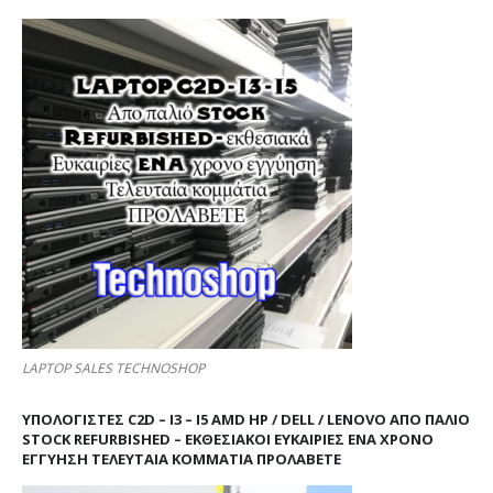
LAPTOP SALES TECHNOSHOP
ΥΠΟΛΟΓΙΣΤΕΣ C2D – I3 – I5 AMD HP / DELL / LENOVO ΑΠΟ ΠΑΛΙΌ
STOCK REFURBISHED – ΕΚΘΕΣΙΑΚΟΊ ΕΥΚΑΙΡΊΕΣ ΈΝΑ ΧΡΌΝΟ
ΕΓΓΎΗΣΗ ΤΕΛΕΥΤΑΊΑ ΚΟΜΜΆΤΙΑ ΠΡΟΛΑΒΕΤΕ