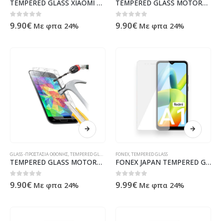
TEMPERED GLASS XIAOMI 12T / 12T PRO
TEMPERED GLASS MOTOROLA MOTO G42
0
out of 5
0
out of 5
9.90
€
9.90
€
Με φπα 24%
Με φπα 24%
GLASS -ΠΡΟΣΤΑΣΙΑ ΟΘΟΝΗΣ
,
TEMPERED GLASS
FONEX
,
TEMPERED GLASS
TEMPERED GLASS MOTOROLA MOTO G52 5G / G72 / G82 5G
FONEX JAPAN TEMPERED GLASS XIAOMI REDMI A1
0
out of 5
0
out of 5
9.90
€
9.99
€
Με φπα 24%
Με φπα 24%