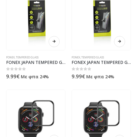
FONEX
,
TEMPERED GLASS
FONEX
,
TEMPERED GLASS
FONEX JAPAN TEMPERED GLASS OPPO A17 / A15
FONEX JAPAN TEMPERED GLASS MOTOROLA MOTO G62 5G
0
out of 5
0
out of 5
9.99
€
9.99
€
Με φπα 24%
Με φπα 24%