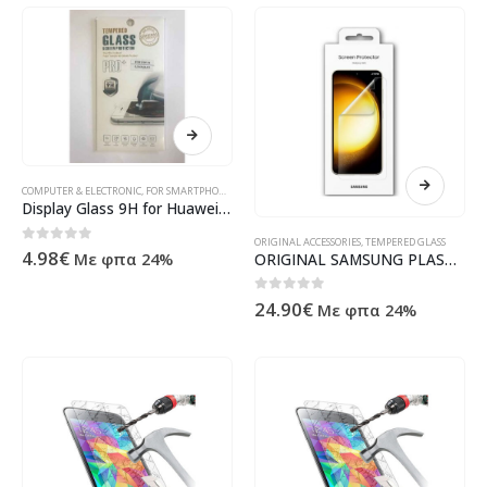
COMPUTER & ELECTRONIC
,
FOR SMARTPHONES
,
SMARTPHONES & TABLET ACCESSORY
,
TEMPERED GLAS
Display Glass 9H for Huawei P8 (0,3mm/2,5D) RETAIL
ORIGINAL ACCESSORIES
,
TEMPERED GLASS
0
out of 5
4.98
€
Με φπα 24%
ORIGINAL SAMSUNG PLASTIC SCREEN PROTECTOR SAMSUNG S23
0
out of 5
24.90
€
Με φπα 24%