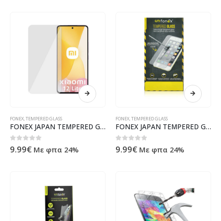
FONEX
,
TEMPERED GLASS
FONEX
,
TEMPERED GLASS
FONEX JAPAN TEMPERED GLASS XIAOMI 12 LITE
FONEX JAPAN TEMPERED GLASS HONOR X7
0
out of 5
0
out of 5
9.99
€
9.99
€
Με φπα 24%
Με φπα 24%