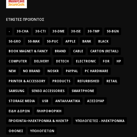
ΕΤΙΚΈΤΕΣ ΠΡΟΪΌΝΤΟΣ
-
30-CHA
30-CTI
30-DME
30-ISE
30-TMP
50-BGN
50-GRO
50-MAK
50-PUC
APPLE
BANK
BLACK
BOOK MAGNET & FANCY
BRAND
CABLE
CARTON (RETAIL)
COMPUTER
DELIVERY
DETECH
ELECTRONIC
FOR
HP
NEW
NO BRAND
NOSKR
PAYPAL
PC HARDWARE
PRINTER & ACCESSORY
PRODUCTS
REFURBISHED
RETAIL
SAMSUNG
SENSO ACCESSORIES
SMARTPHONE
STORAGE MEDIA
USB
ΑΝΤΑΛΛΑΚΤΙΚΆ
ΑΞΕΣΟΥΆΡ
ΕΊΔΗ ΔΏΡΩΝ
ΠΛΗΡΟΦΟΡΙΚΉ
ΠΡΟΪΌΝΤΑ>ΗΛΕΚΤΡΟΝΙΚΆ & ΗΛΕΚΤΡ
ΥΠΟΛΟΓΙΣΤΈΣ - ΗΛΕΚΤΡΟΝΙΚΆ
ΟΘΌΝΕΣ
ΥΠΟΛΟΓΙΣΤΏΝ