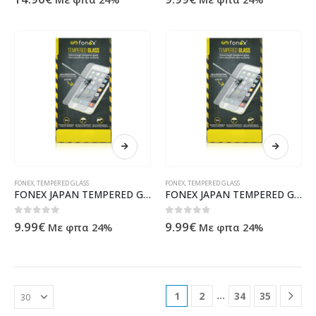
FONEX
,
TEMPERED GLASS
FONEX
,
TEMPERED GLASS
FONEX JAPAN TEMPERED GLASS OPPO A96
FONEX JAPAN TEMPERED GLASS IPHONE 14 PRO MAX
0
out of 5
0
out of 5
9.99
€
9.99
€
Με φπα 24%
Με φπα 24%
…
1
2
34
35