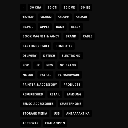
-
30-CHA
30-CTI
30-DME
30-ISE
30-TMP
50-BGN
50-GRO
50-MAK
50-PUC
APPLE
BANK
BLACK
BOOK MAGNET & FANCY
BRAND
CABLE
CARTON (RETAIL)
COMPUTER
DELIVERY
DETECH
ELECTRONIC
FOR
HP
NEW
NO BRAND
NOSKR
PAYPAL
PC HARDWARE
PRINTER & ACCESSORY
PRODUCTS
REFURBISHED
RETAIL
SAMSUNG
SENSO ACCESSORIES
SMARTPHONE
STORAGE MEDIA
USB
ΑΝΤΑΛΛΑΚΤΙΚΆ
ΑΞΕΣΟΥΆΡ
ΕΊΔΗ ΔΏΡΩΝ