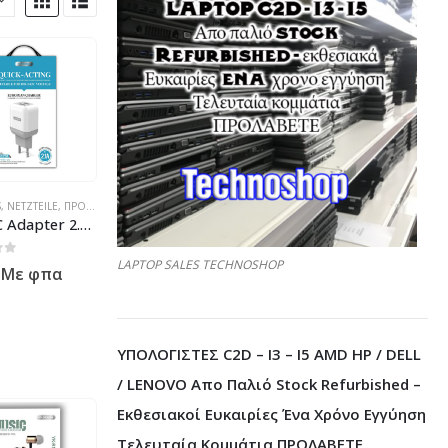
S
,
NETZTEILE
,
ΠΡΟΪΌΝΤΑ ΠΛΗΡΟΦΟΡΙΚΉΣ - ΚΙΝΗΤΉΣ ΤΗΛΕΦΩΝΊΑΣ - ΗΛΕΚΤΡΟΝΙΚΆ
USB AC Adapter 2.1A for microUSB Device (YK-Design YKB-T30)
LAPTOP SALES TECHNOSHOP
 5
Με φπα
ΥΠΟΛΟΓΙΣΤΕΣ C2D – I3 – I5 AMD HP / DELL
/ LENOVO Απο Παλιό Stock Refurbished –
Εκθεσιακοί Ευκαιρίες Ένα Χρόνο Εγγύηση
Τελευταία Κομμάτια ΠΡΟΛΑΒΕΤΕ