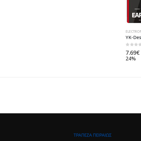
ELECTRO
0
out of
7.69
€
24%