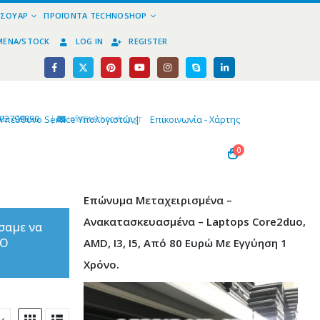
ΕΣΟΥΆΡ
ΠΡΟΪΌΝΤΑ TECHNOSHOP
ΜΈΝΑ/STOCK
LOG IN
REGISTER
02799890
|
info@technoshop,gr
|
Υπεύθυνο Service Υπολογιστών
|
Επικοινωνία - Χάρτης
0
Επώνυμα Μεταχειρισμένα –
Ανακατασκευασμένα – Laptops Core2duo,
σαμε να
ΤΟ
AMD, I3, I5, Από 80 Ευρώ Με Εγγύηση 1
Χρόνο.