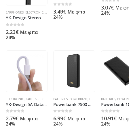
0
out of 5
3.07
€
Με φ
0
out of 5
3.49
€
Με φπα
24%
EARPHONES
,
ELECTRONIC
,
KOPFHÖRER & HEADSET
,
ΠΡΟΪΌΝΤΑ ΠΛΗΡΟΦΟΡΙΚΉΣ - ΚΙΝ
24%
YK-Design Stereo Wired Music Earphones 3,5mm Black (YK-R13)
0
out of 5
2.23
€
Με φπα
24%
ELECTRONIC
,
KABEL & STECKER
,
LADEKABEL
BATTERIES
,
,
LADEKABEL FÜR HANDYS
POWERBANK
,
ΠΡΟΪΌΝΤΑ ΠΛΗΡΟΦΟΡΙΚΉΣ - ΚΙΝΗΤΉΣ ΤΗΛΕΦΩΝΊΑΣ - ΗΛΕΚΤΡΟΝΙΚΆ
BATTERIES
,
ΠΡΟΪΌΝΤΑ ΠΛΗΡ
,
POWER
YK-Design 5A Data Cable/Charging Cable Type-C (YK-S17)
Powerbank 7500 mAh Black for microUSB/Type-C (YK-Design YKP-002)
0
out of 5
0
out of 5
0
out of 5
2.79
€
6.99
€
10.91
€
Με φπα
Με φπα
Με 
24%
24%
24%