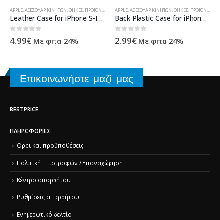
APPLE
,
ΑΞΕΣΟΥΆΡ ΚΙΝΗΤΏΝ
,
ΤΗΛΕΦΩΝΊΑ ΚΑΙ ΑΞΕΣΟΥΆΡ
,
ΘΉΚΕΣ
,
ΠΡΟΪΌΝΤΑ TECHNOSHOP
APPLE
,
ΑΞΕΣΟΥΆΡ ΚΙΝΗΤΏΝ
,
ΤΗΛΕΦΩΝΊΑ ΚΑΙ ΑΞΕΣΟΥΆΡ
,
ΘΉΚΕΣ
,
ΠΡΟΪΌΝΤΑ TECHNOSHOP
Leather Case for iPhone S-IP3G-0334 (Black)
Back Plastic Case for iPhone 3G, iPhone 3GS (varius colors)
0
out of 5
0
out of 5
4.99
€
2.99
€
Με φπα 24%
Με φπα 24%
Επικοινωνήστε μαζί μας
BESTPRICE
ΠΛΗΡΟΦΟΡΊΕΣ
Όροι και προϋποθέσεις
Πολιτική Επιστροφών / Υπαναχώρηση
Κέντρο απορρήτου
Ρυθμίσεις απορρήτου
Ενημερωτικό δελτίο