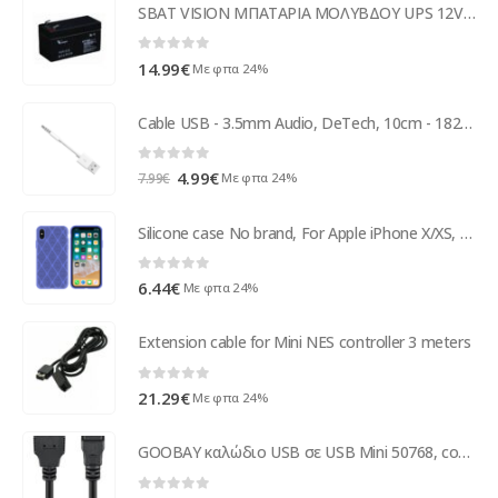
SBAT VISION ΜΠΑΤΑΡΙΑ ΜΟΛΥΒΔΟΥ UPS 12V 1.2Ah VSCP1.2-12
0
out of 5
14.99
€
Με φπα 24%
Cable USB - 3.5mm Audio, DeTech, 10сm - 18238
0
out of 5
Original
Η
4.99
€
Με φπα 24%
7.99
€
price
τρέχουσα
was:
τιμή
Silicone case No brand, For Apple iPhone X/XS, Grid, Purple - 51629
7.99€.
είναι:
4.99€.
0
out of 5
6.44
€
Με φπα 24%
Extension cable for Mini NES controller 3 meters
0
out of 5
21.29
€
Με φπα 24%
GOOBAY καλώδιο USB σε USB Mini 50768, copper, 480Mbps, 5V, 3m, μαύρο