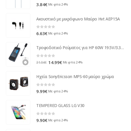
0
out of 5
3.84
€
Με φπα 24%
Ακουστικό με μικρόφωνο Μαύρο Hvt AEP15A
0
out of 5
6.63
€
Με φπα 24%
Τροφοδοτικό Ρεύματος για HP 60W 19.5V/3.33A 4.5*3.0 - 295
0
out of 5
Original
Η
14.99
€
Με φπα 24%
31.04
€
price
τρέχουσα
was:
τιμή
Ηχεία SonyEricsson MPS-60 μαύρο χρώμα
31.04€.
είναι:
14.99€.
0
out of 5
9.99
€
Με φπα 24%
TEMPERED GLASS LG V30
0
out of 5
9.90
€
Με φπα 24%