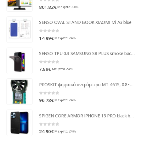
0
out of 5
801.82
€
Με φπα 24%
SENSO OVAL STAND BOOK XIAOMI Mi A3 blue
0
out of 5
14.99
€
Με φπα 24%
SENSO TPU 0.3 SAMSUNG S8 PLUS smoke backcover
0
out of 5
7.99
€
Με φπα 24%
PROSKIT ψηφιακό ανεμόμετρο MT-4615, 0.8~40m/s
0
out of 5
96.78
€
Με φπα 24%
SPIGEN CORE ARMOR IPHONE 13 PRO black backcover
0
out of 5
24.90
€
Με φπα 24%