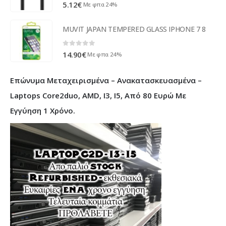
0
out of 5
5.12
€
Με φπα 24%
MUVIT JAPAN TEMPERED GLASS IPHONE 7 8
0
out of 5
14.90
€
Με φπα 24%
Επώνυμα Μεταχειρισμένα – Ανακατασκευασμένα –
Laptops Core2duo, AMD, I3, I5, Από 80 Ευρώ Με
Εγγύηση 1 Χρόνο.