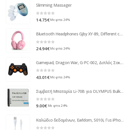
Slimming Massager
0
out of 5
14.75
€
Με φπα 24%
Bluetooth Headphones Gjby XY-89, Different colors - 20787
0
out of 5
24.94
€
Με φπα 24%
Gamepad, Dragon War, G-PC-002, Διπλός Σοκ, Μαύρο – 13019
0
out of 5
43.01
€
Με φπα 24%
Συμβατή Μπαταρία Li-70B για OLYMPUS Bulk 650mAh
0
out of 5
9.00
€
Με φπα 24%
Καλώδιο δεδομένων, Earldom, S010i, Για iPhone 5/6/7, 0.3m, Λευκο - 14896