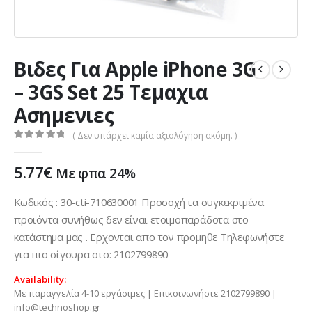
Βιδες Για Apple iPhone 3G
– 3GS Set 25 Τεμαχια
Ασημενιες
( Δεν υπάρχει καμία αξιολόγηση ακόμη. )
0
out of 5
5.77
€
Με φπα 24%
Κωδικός : 30-cti-710630001 Προσοχή τα συγκεκριμένα
προϊόντα συνήθως δεν είναι ετοιμοπαράδοτα στο
κατάστημα μας . Ερχονται απο τον προμηθε Τηλεφωνήστε
για πιο σίγουρα στο: 2102799890
Availability:
Με παραγγελία 4-10 εργάσιμες | Επικοινωνήστε 2102799890 |
info@technoshop.gr