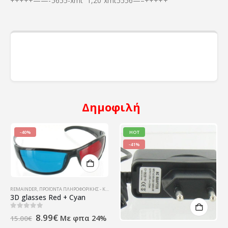
+++++——-5655-xmt 1,20 xmt5556—–+++++
Δημοφιλή
-40%
HOT
-41%
REMAINDER
,
ΠΡΟΪΌΝΤΑ ΠΛΗΡΟΦΟΡΙΚΉΣ - ΚΙΝΗΤΉΣ ΤΗΛΕΦΩΝΊΑΣ - ΗΛΕΚΤΡΟΝΙΚΆ
3D glasses Red + Cyan
Original
Η
0
out of 5
8.99
€
Με φπα 24%
15.00
€
price
τρέχουσα