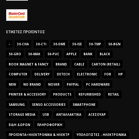
ΕΤΙΚΈΤΕΣ ΠΡΟΪΌΝΤΟΣ
-
30-CHA
30-CTI
30-DME
30-ISE
30-TMP
50-BGN
50-GRO
50-MAK
50-PUC
APPLE
BANK
BLACK
BOOK MAGNET & FANCY
BRAND
CABLE
CARTON (RETAIL)
COMPUTER
DELIVERY
DETECH
ELECTRONIC
FOR
HP
NEW
NO BRAND
NOSKR
PAYPAL
PC HARDWARE
PRINTER & ACCESSORY
PRODUCTS
REFURBISHED
RETAIL
SAMSUNG
SENSO ACCESSORIES
SMARTPHONE
STORAGE MEDIA
USB
ΑΝΤΑΛΛΑΚΤΙΚΆ
ΑΞΕΣΟΥΆΡ
ΕΊΔΗ ΔΏΡΩΝ
ΠΛΗΡΟΦΟΡΙΚΉ
ΠΡΟΪΌΝΤΑ>ΗΛΕΚΤΡΟΝΙΚΆ & ΗΛΕΚΤΡ
ΥΠΟΛΟΓΙΣΤΈΣ - ΗΛΕΚΤΡΟΝΙΚΆ