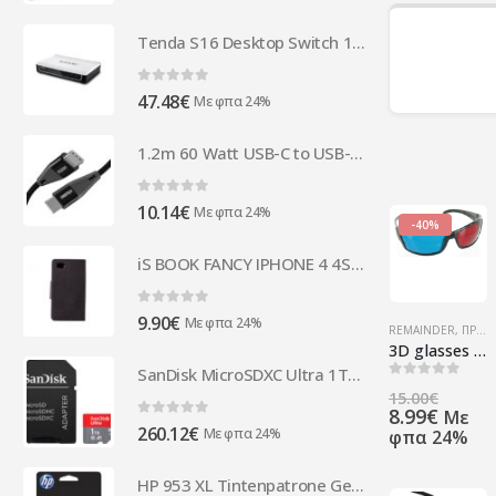
Tenda S16 Desktop Switch 16-port 10/100M ( 63214 )
0
out of 5
47.48
€
Με φπα 24%
1.2m 60 Watt USB-C to USB-C charging cable - PD
0
out of 5
10.14
€
Με φπα 24%
-40%
iS BOOK FANCY IPHONE 4 4S black
0
out of 5
9.90
€
Με φπα 24%
REMAINDER
,
ΠΡΟΪΌΝΤΑ ΠΛΗΡΟΦΟΡΙΚΉΣ - ΚΙΝΗΤΉΣ ΤΗΛΕΦΩΝΊΑΣ - ΗΛΕΚΤΡΟΝΙΚΆ
3D glasses Red + Cyan
SanDisk MicroSDXC Ultra 1TB SDSQUA4-1T00-GN6MA
0
out of 5
Origi
15.00
€
Η
price
8.99
€
Με
0
out of 5
260.12
€
τρέχ
was:
Με φπα 24%
φπα 24%
τιμή
15.00
είναι:
HP 953 XL Tintenpatrone Gelb 1.600 Seiten F6U18AE#BGX
8.99€.