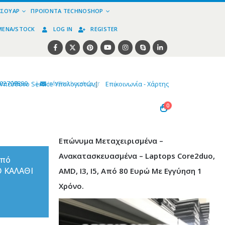
ΕΣΟΥΆΡ
ΠΡΟΪΌΝΤΑ TECHNOSHOP
ΜΈΝΑ/STOCK
LOG IN
REGISTER
02799890
|
info@technoshop,gr
|
Υπεύθυνο Service Υπολογιστών
|
Επικοινωνία - Χάρτης
0
Επώνυμα Μεταχειρισμένα –
Ανακατασκευασμένα – Laptops Core2duo,
από
Ο ΚΑΛΑΘΙ
AMD, I3, I5, Από 80 Ευρώ Με Εγγύηση 1
Χρόνο.