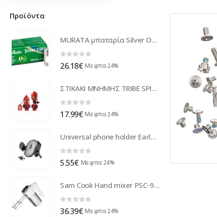
Προϊόντα
MURATA μπαταρία Silver Oxide για ρολόγια SR916SW, 1.55V, No373, 10τμχ
0
out of 5
26.18
€
Με φπα 24%
ΣΤΙΚΑΚΙ ΜΝΗΜΗΣ TRIBE SPIDERMAN 16GB
0
out of 5
17.99
€
Με φπα 24%
Universal phone holder Earldom ET-EH242, Black - 17785
0
out of 5
5.55
€
Με φπα 24%
Sam Cook Hand mixer PSC-90/W (White)
0
out of 5
36.39
€
Με φπα 24%