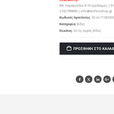
Με παραγγελία 4-10 εργάσιμες | Ε
2102799890 | info@technoshop.gr
Κωδικός προϊόντος:
30-cti-7108300
Κατηγορία:
Βίδες
Ετικέτες:
30-cti
,
Apple
,
Βίδες
ΠΡΟΣΘΉΚΗ ΣΤΟ ΚΑΛΆΘ