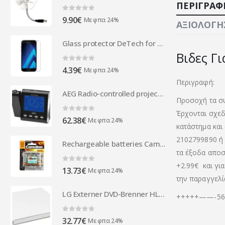
ΠΕΡΙΓΡΑΦ
0
out of 5
9.90
€
Με φπα 24%
ΑΞΙΟΛΟΓΉΣ
Glass protector DeTech for Samsung Galaxy J4, 0.3mm, Transperant - 52471
Βιδες Γι
0
out of 5
4.39
€
Με φπα 24%
Περιγραφή:
AEG Radio-controlled projection clock radio MRC 4122 F N Black
Προσοχή τα συ
Έρχονται σχεδ
0
out of 5
62.38
€
Με φπα 24%
κατάστημα και
2102799890 ή 
Rechargeable batteries Camelion AA Mignon 2500mAH (4 Pcs)
τα έξοδα αποστ
+2.99€
και γι
0
out of 5
13.73
€
Με φπα 24%
την παραγγελί
LG Externer DVD-Brenner HLDS GP57EW40 Slim USB white GP57EW40
+++++——-565
0
out of 5
32.77
€
Με φπα 24%