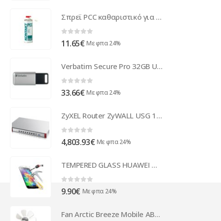
Σπρεϊ PCC καθαριστικό για τυπωμένα κυκλώματα με βουρτσάκι 200ml
0
out of 5
11.65
€
Με φπα 24%
Verbatim Secure Pro 32GB USB 3.0 (3.1 Gen 1) USB Type-A connector Silver USB flash drive 98665
0
out of 5
33.66
€
Με φπα 24%
ZyXEL Router ZyWALL USG 1900 UTM Bundle 250x SSL VPN USG1900-EU0102F
0
out of 5
4,803.93
€
Με φπα 24%
TEMPERED GLASS HUAWEI MATE 20 PRO
0
out of 5
9.90
€
Με φπα 24%
Fan Arctic Breeze Mobile ABACO-BZG00-01000