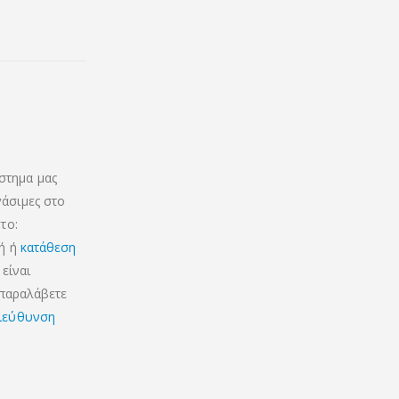
στημα μας
γάσιμες στο
το:
κή ή
κατάθεση
είναι
 παραλάβετε
ιεύθυνση