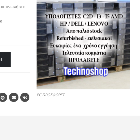
πικοινωνήστε
01
Ι
PC ΠΡΟΣΦΟΡΕΣ