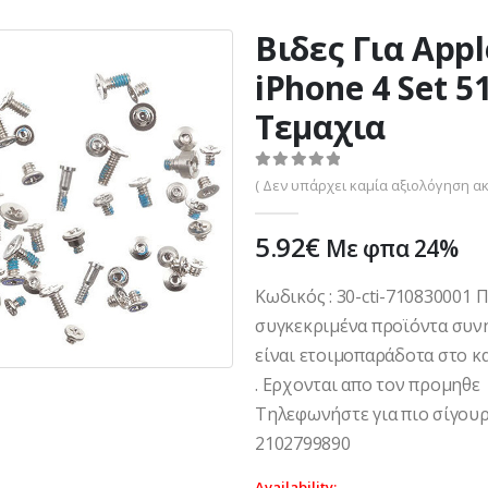
Βιδες Για Appl
iPhone 4 Set 5
Τεμαχια
0
out of 5
( Δεν υπάρχει καμία αξιολόγηση ακ
5.92
€
Με φπα 24%
Κωδικός : 30-cti-710830001 
συγκεκριμένα προϊόντα συν
είναι ετοιμοπαράδοτα στο κ
. Ερχονται απο τον προμηθε
Τηλεφωνήστε για πιο σίγουρ
2102799890
Availability: