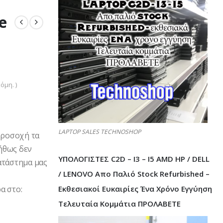
e
1
όμη. )
LAPTOP SALES TECHNOSHOP
Προσοχή τα
ήθως δεν
ΥΠΟΛΟΓΙΣΤΕΣ C2D – I3 – I5 AMD HP / DELL
ατάστημα μας
/ LENOVO Απο Παλιό Stock Refurbished –
Εκθεσιακοί Ευκαιρίες Ένα Χρόνο Εγγύηση
α στο:
Τελευταία Κομμάτια ΠΡΟΛΑΒΕΤΕ