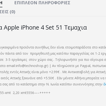
Ή
ΕΠΙΠΛΈΟΝ ΠΛΗΡΟΦΟΡΊΕΣ
ΕΙΣ (0)
α Apple iPhone 4 Set 51 Τεμαχια
γκεκριμένα προϊόντα συνήθως δεν είναι ετοιμοπαράδοτα στο κατά
όν πάντα από τον προμηθευτή μας κατόπιν παραγγελίας σε 1-2 ερ
 σε 3-5 εργάσιμες στον χώρο σας . Τηλεφωνήστε για πιο σίγουρα σ
στο email:info@technoshop.gr) | Αν πληρώσετε με Paypal, πιστωτι
ολής εντός Αττικής είναι μόνο +2.99€ . Με Αντικαταβολή για Αττική 
α εκτός Αττικής ξεκινάνε από +5.50€
. Εάν μένετε Αθήνα μπορείτε να
α σας από το κατάστημα στην Ν. Ιωνία κατόπιν συνεννόησης στην
δ
5-xmt 2,20 xmt5556—–+++++