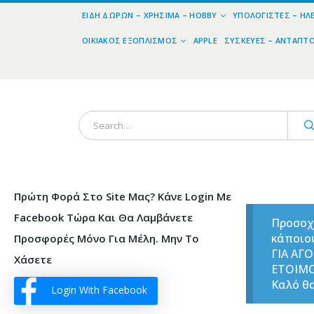
ΕΊΔΗ ΔΏΡΩΝ – ΧΡΉΣΙΜΑ – HOBBY
ΥΠΟΛΟΓΙΣΤΈΣ – ΗΛ
ΟΙΚΙΑΚΌΣ ΕΞΟΠΛΙΣΜΌΣ
APPLE
ΣΥΣΚΕΥΈΣ – ΑΝΤΆΠΤ
Πρώτη Φορά Στο Site Μας? Κάνε Login Με
Facebook Τώρα Και Θα Λαμβάνετε
Προσοχ
κάποιο
Προσφορές Μόνο Για Μέλη. Μην Το
ΓΙΑ ΑΓ
Χάσετε
ΕΤΟΙΜ
Καλό θα
Login With Facebook