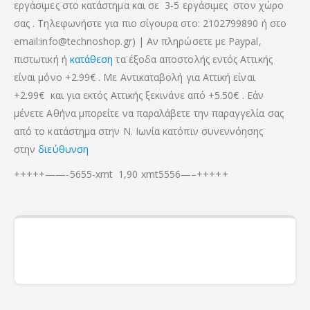
εργάσιμες στο κατάστημα και σε 3-5 εργάσιμες στον χώρο
σας . Τηλεφωνήστε για πιο σίγουρα στο: 2102799890 ή στο
email:info@technoshop.gr) | Αν πληρώσετε με Paypal,
πιστωτική ή
κατάθεση
τα έξοδα αποστολής εντός Αττικής
είναι μόνο +2.99€ . Με Αντικαταβολή για Αττική είναι
+2.99€
και για εκτός Αττικής ξεκινάνε από +5.50€
. Εάν
μένετε Αθήνα μπορείτε να παραλάβετε την παραγγελία σας
από το κατάστημα στην Ν. Ιωνία κατόπιν συνεννόησης
στην
διεύθυνση
+++++——-5655-xmt 1,90 xmt5556—–+++++