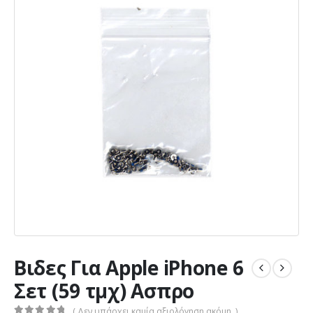
Βιδες Για Apple iPhone 6
Σετ (59 τμχ) Ασπρο
( Δεν υπάρχει καμία αξιολόγηση ακόμη. )