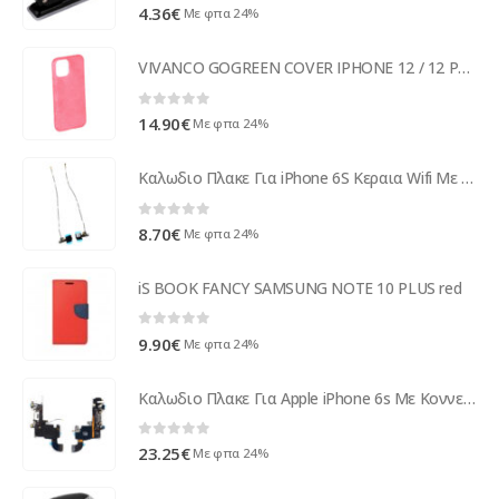
0
out of 5
4.36
€
Με φπα 24%
VIVANCO GOGREEN COVER IPHONE 12 / 12 PRO berry backcover
0
out of 5
14.90
€
Με φπα 24%
Καλωδιο Πλακε Για iPhone 6S Κεραια Wifi Με Καλωδιο Σηματος OR
0
out of 5
8.70
€
Με φπα 24%
iS BOOK FANCY SAMSUNG NOTE 10 PLUS red
0
out of 5
9.90
€
Με φπα 24%
Καλωδιο Πλακε Για Apple iPhone 6s Με Κοννεκτορα Φορτισης, AV Ακουστικων, Μικροφωνο Χρυσο OR
0
out of 5
23.25
€
Με φπα 24%