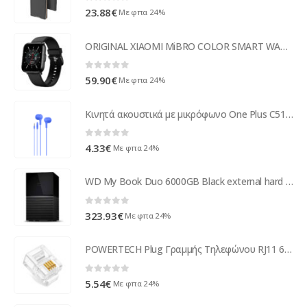
0
out of 5
23.88
€
Με φπα 24%
ORIGINAL XIAOMI MiBRO COLOR SMART WATCH black
0
out of 5
59.90
€
Με φπα 24%
Κινητά ακουστικά με μικρόφωνο One Plus C5146, Διαφορετικά χρώματα - 20437
0
out of 5
4.33
€
Με φπα 24%
WD My Book Duo 6000GB Black external hard drive WDBFBE0060JBK-EESN
0
out of 5
323.93
€
Με φπα 24%
POWERTECH Plug Γραμμής Τηλεφώνου RJ11 6p4c, 100τεμ
0
out of 5
5.54
€
Με φπα 24%