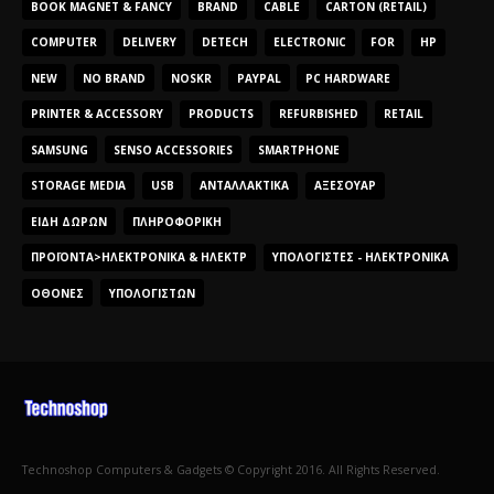
BOOK MAGNET & FANCY
BRAND
CABLE
CARTON (RETAIL)
COMPUTER
DELIVERY
DETECH
ELECTRONIC
FOR
HP
NEW
NO BRAND
NOSKR
PAYPAL
PC HARDWARE
PRINTER & ACCESSORY
PRODUCTS
REFURBISHED
RETAIL
SAMSUNG
SENSO ACCESSORIES
SMARTPHONE
STORAGE MEDIA
USB
ΑΝΤΑΛΛΑΚΤΙΚΆ
ΑΞΕΣΟΥΆΡ
ΕΊΔΗ ΔΏΡΩΝ
ΠΛΗΡΟΦΟΡΙΚΉ
ΠΡΟΪΌΝΤΑ>ΗΛΕΚΤΡΟΝΙΚΆ & ΗΛΕΚΤΡ
ΥΠΟΛΟΓΙΣΤΈΣ - ΗΛΕΚΤΡΟΝΙΚΆ
ΟΘΌΝΕΣ
ΥΠΟΛΟΓΙΣΤΏΝ
Technoshop Computers & Gadgets © Copyright 2016. All Rights Reserved.