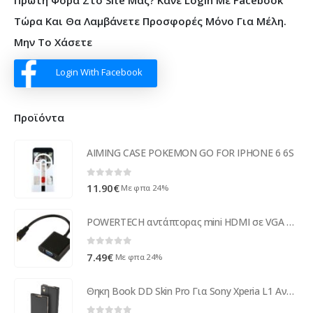
Τώρα Και Θα Λαμβάνετε Προσφορές Μόνο Για Μέλη.
Μην Το Χάσετε
Login With Facebook
Προϊόντα
AIMING CASE POKEMON GO FOR IPHONE 6 6S
0
out of 5
11.90
€
Με φπα 24%
POWERTECH αντάπτορας mini HDMI σε VGA CAB-H031, 0.20m, μαύρος
0
out of 5
7.49
€
Με φπα 24%
Θηκη Book DD Skin Pro Για Sony Xperia L1 Ανθρακί