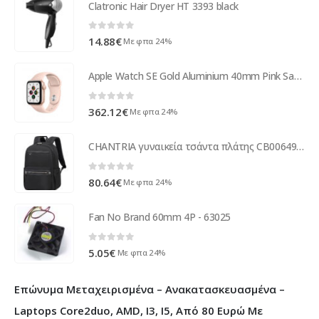
Clatronic Hair Dryer HT 3393 black
0
out of 5
14.88
€
Με φπα 24%
Apple Watch SE Gold Aluminium 40mm Pink Sand Sport Band DE MYDN2FD/A
0
out of 5
362.12
€
Με φπα 24%
CHANTRIA γυναικεία τσάντα πλάτης CB00649 με θήκη laptop 14", 14.3L, μαύρη
0
out of 5
80.64
€
Με φπα 24%
Fan No Brand 60mm 4P - 63025
0
out of 5
5.05
€
Με φπα 24%
Επώνυμα Μεταχειρισμένα – Ανακατασκευασμένα –
Laptops Core2duo, AMD, I3, I5, Από 80 Ευρώ Με