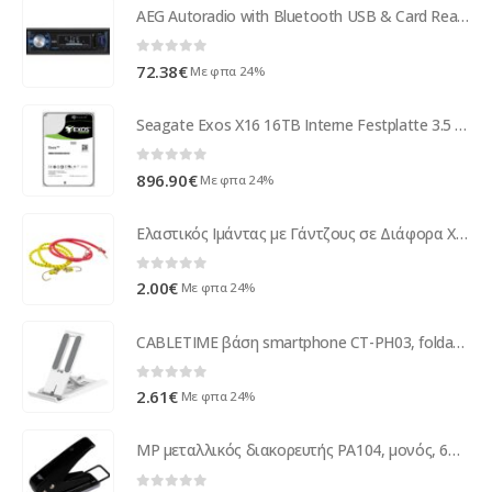
AEG Autoradio with Bluetooth USB & Card Reader AR 4030 (black)
0
out of 5
72.38
€
Με φπα 24%
Seagate Exos X16 16TB Interne Festplatte 3.5 ST16000NM002G
0
out of 5
896.90
€
Με φπα 24%
Ελαστικός Ιμάντας με Γάντζους σε Διάφορα Χρώματα (2ΤΜΧ)
0
out of 5
2.00
€
Με φπα 24%
CABLETIME βάση smartphone CT-PH03, foldable, λευκή
0
out of 5
2.61
€
Με φπα 24%
MP μεταλλικός διακορευτής PA104, μονός, 6mm, 2x9cm, μαύρος