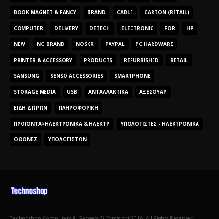
BOOK MAGNET & FANCY
BRAND
CABLE
CARTON (RETAIL)
COMPUTER
DELIVERY
DETECH
ELECTRONIC
FOR
HP
NEW
NO BRAND
NOSKR
PAYPAL
PC HARDWARE
PRINTER & ACCESSORY
PRODUCTS
REFURBISHED
RETAIL
SAMSUNG
SENSO ACCESSORIES
SMARTPHONE
STORAGE MEDIA
USB
ΑΝΤΑΛΛΑΚΤΙΚΆ
ΑΞΕΣΟΥΆΡ
ΕΊΔΗ ΔΏΡΩΝ
ΠΛΗΡΟΦΟΡΙΚΉ
ΠΡΟΪΌΝΤΑ>ΗΛΕΚΤΡΟΝΙΚΆ & ΗΛΕΚΤΡ
ΥΠΟΛΟΓΙΣΤΈΣ - ΗΛΕΚΤΡΟΝΙΚΆ
ΟΘΌΝΕΣ
ΥΠΟΛΟΓΙΣΤΏΝ
Technoshop Computers & Gadgets © Copyright 2016. All Rights Reserved.