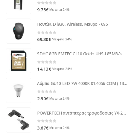
0
out of 5
9.75
€
Με φπα 24%
Ποντίκι D i930, Wireless, Μαυρο - 695
0
out of 5
69.30
€
Με φπα 24%
SDHC 8GB EMTEC CL10 Gold+ UHS-I 85MB/s Blister
0
out of 5
14.13
€
Με φπα 24%
Λάμπα GU10 LED 7W 4000K 01.4056 COM ( 13280 )
0
out of 5
2.90
€
Με φπα 24%
POWERTECH αντάπτορας τροφοδοσίας YX-22, USB-C σε Lenovo 4x1.7mm, μαύρος
0
out of 5
3.67
€
Με φπα 24%