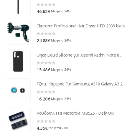
0
out of 5
46.62
€
Με φπα 24%
Clatronic Professional Hair Dryer HTD 2939 black
0
out of 5
24.88
€
Με φπα 24%
Θηκη Liquid Silicone για Xiaomi Redmi Note 8 Μαυρη
0
out of 5
15.48
€
Με φπα 24%
Τζαμι Καμερας Για Samsung A310 Galaxy A3 2016 Ασημι
0
out of 5
16.20
€
Με φπα 24%
Κουδουνι Για Motorola MB525 - Defy OR
0
out of 5
4.35
€
Με φπα 24%