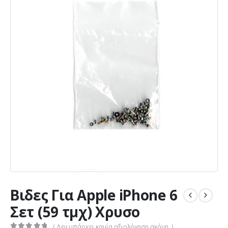
Βιδες Για Apple iPhone 6
Σετ (59 τμχ) Χρυσο
( Δεν υπάρχει καμία αξιολόγηση ακόμη. )