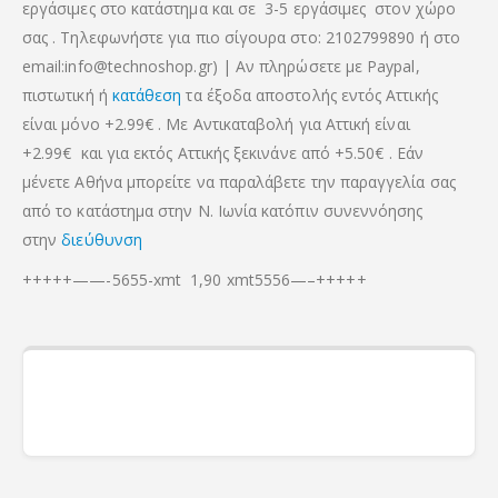
εργάσιμες στο κατάστημα και σε 3-5 εργάσιμες στον χώρο
σας . Τηλεφωνήστε για πιο σίγουρα στο: 2102799890 ή στο
email:info@technoshop.gr) | Αν πληρώσετε με Paypal,
πιστωτική ή
κατάθεση
τα έξοδα αποστολής εντός Αττικής
είναι μόνο +2.99€ . Με Αντικαταβολή για Αττική είναι
+2.99€
και για εκτός Αττικής ξεκινάνε από +5.50€
. Εάν
μένετε Αθήνα μπορείτε να παραλάβετε την παραγγελία σας
από το κατάστημα στην Ν. Ιωνία κατόπιν συνεννόησης
στην
διεύθυνση
+++++——-5655-xmt 1,90 xmt5556—–+++++