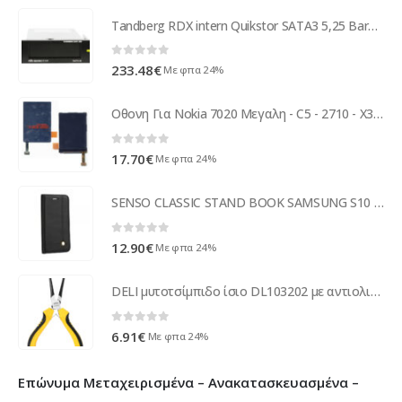
Tandberg RDX intern Quikstor SATA3 5,25 Bare Drive 8813-RDX
0
out of 5
233.48
€
Με φπα 24%
Οθονη Για Nokia 7020 Μεγαλη - C5 - 2710 - X3 - X2 OR
0
out of 5
17.70
€
Με φπα 24%
SENSO CLASSIC STAND BOOK SAMSUNG S10 PLUS black
0
out of 5
12.90
€
Με φπα 24%
DELI μυτοτσίμπιδο ίσιο DL103202 με αντιολισθητικές λαβές, 150mm
0
out of 5
6.91
€
Με φπα 24%
Επώνυμα Μεταχειρισμένα – Ανακατασκευασμένα –