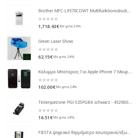
Brother MFC-L9570CDWT Multifunktionsdrucker Farbe Laser MFCL9570CDWTG2
0
out of 5
1,718.43
€
Με φπα 24%
Green Laser Show
0
out of 5
62.15
€
Με φπα 24%
Καλυμμα Μπαταριας Για Apple iPhone 7 Μαυρο Γυαλιστερο (Jet Black) Grade A
0
out of 5
102.00
€
Με φπα 24%
Tintenpatrone PGI-525PGBK schwarz - 4529B001
0
out of 5
16.51
€
Με φπα 24%
FIESTA ψηφιακό θερμόμετρο εσωτερικού/εξωτερικού χώρου μαύρο FSTT04B ( 43047 )