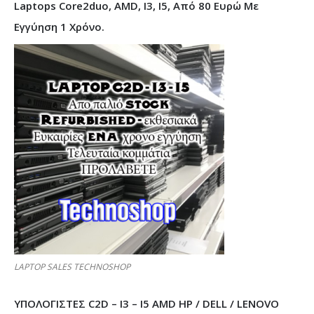
Laptops Core2duo, AMD, I3, I5, Από 80 Ευρώ Με
Εγγύηση 1 Χρόνο.
LAPTOP SALES TECHNOSHOP
ΥΠΟΛΟΓΙΣΤΕΣ C2D – I3 – I5 AMD HP / DELL / LENOVO