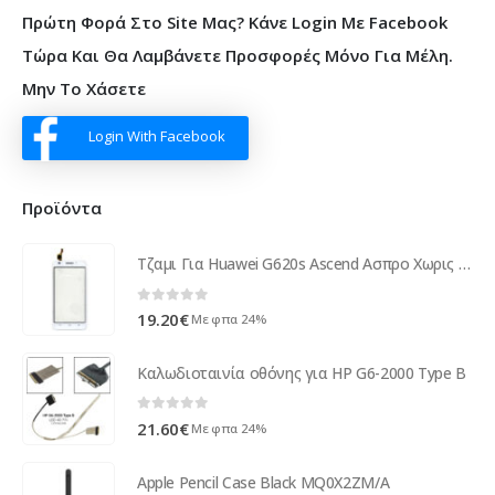
Πρώτη Φορά Στο Site Μας? Κάνε Login Με Facebook
Τώρα Και Θα Λαμβάνετε Προσφορές Μόνο Για Μέλη.
Μην Το Χάσετε
Login With Facebook
Προϊόντα
Τζαμι Για Huawei G620s Ascend Ασπρο Χωρις Λογοτυπο
0
out of 5
19.20
€
Με φπα 24%
Καλωδιοταινία οθόνης για HP G6-2000 Type B
0
out of 5
21.60
€
Με φπα 24%
Apple Pencil Case Black MQ0X2ZM/A