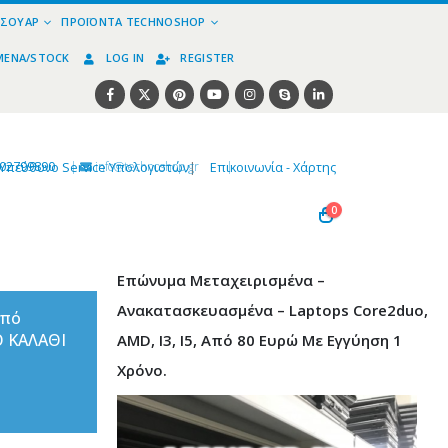
ΕΣΟΥΆΡ
ΠΡΟΪΌΝΤΑ TECHNOSHOP
ΜΈΝΑ/STOCK
LOG IN
REGISTER
02799890
|
info@technoshop,gr
|
Υπεύθυνο Service Υπολογιστών
|
Επικοινωνία - Χάρτης
0
Επώνυμα Μεταχειρισμένα –
Ανακατασκευασμένα – Laptops Core2duo,
από
Ο ΚΑΛΑΘΙ
AMD, I3, I5, Από 80 Ευρώ Με Εγγύηση 1
Χρόνο.