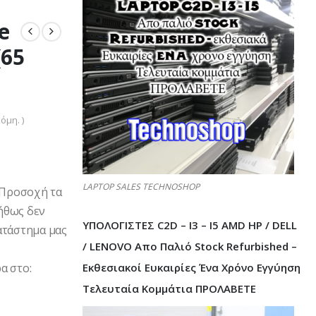
e
(65
όμη. )
LAPTOP SALES TECHNOSHOP
6 Προσοχή τα
ήθως δεν
ΥΠΟΛΟΓΙΣΤΕΣ C2D – I3 – I5 AMD HP / DELL
ατάστημα μας
/ LENOVO Απο Παλιό Stock Refurbished –
Εκθεσιακοί Ευκαιρίες Ένα Χρόνο Εγγύηση
α στο:
Τελευταία Κομμάτια ΠΡΟΛΑΒΕΤΕ