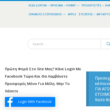
ΕΊΔΗ ΔΏΡΩΝ – ΧΡΉΣΙΜΑ – HOBBY
ΥΠΟΛΟΓΙΣΤΈΣ – ΗΛ
ΟΙΚΙΑΚΌΣ ΕΞΟΠΛΙΣΜΌΣ
APPLE
ΣΥΣΚΕΥΈΣ – ΑΝΤΆΠΤ
Πρώτη Φορά Στο Site Μας? Κάνε Login Με
Facebook Τώρα Και Θα Λαμβάνετε
Προσοχ
κάποιο
Προσφορές Μόνο Για Μέλη. Μην Το
ΓΙΑ ΑΓ
Χάσετε
ΕΤΟΙΜ
Καλό θα
Login With Facebook