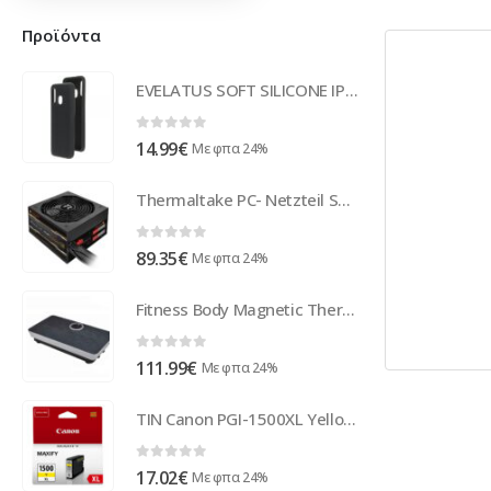
Προϊόντα
EVELATUS SOFT SILICONE IPHONE 11 PRO red backcover
0
out of 5
14.99
€
Με φπα 24%
Thermaltake PC- Netzteil Smart SE 630W SPS-630MPCBEU
0
out of 5
89.35
€
Με φπα 24%
Fitness Body Magnetic Therapy Vibration Plate + Music 73cm (Black-Silver)
0
out of 5
111.99
€
Με φπα 24%
TIN Canon PGI-1500XL Yellow 9195B001
0
out of 5
17.02
€
Με φπα 24%