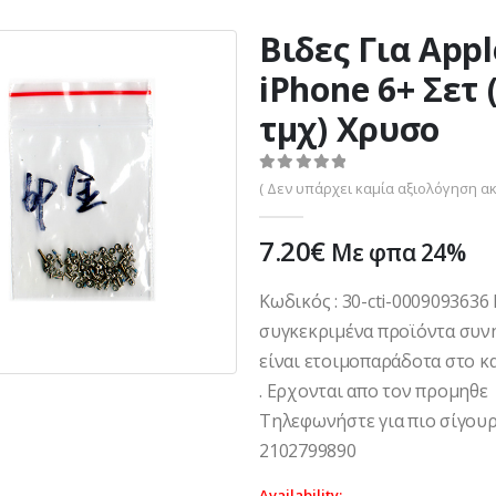
Βιδες Για Appl
iPhone 6+ Σετ 
τμχ) Χρυσο
0
out of 5
( Δεν υπάρχει καμία αξιολόγηση ακ
7.20
€
Με φπα 24%
Κωδικός : 30-cti-000909363
συγκεκριμένα προϊόντα συν
είναι ετοιμοπαράδοτα στο κ
. Ερχονται απο τον προμηθε
Τηλεφωνήστε για πιο σίγουρ
2102799890
Availability: