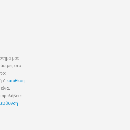
στημα μας
γάσιμες στο
το:
κή ή
κατάθεση
είναι
 παραλάβετε
ιεύθυνση