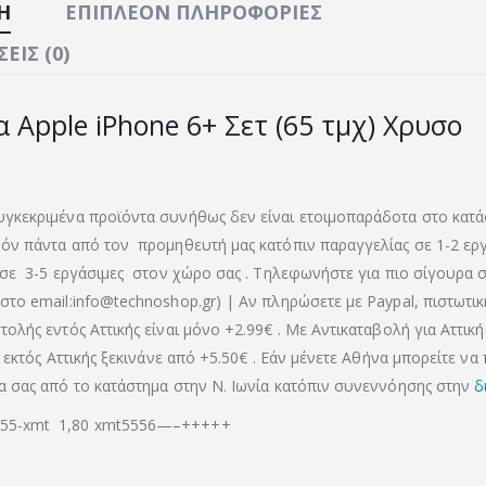
Ή
ΕΠΙΠΛΈΟΝ ΠΛΗΡΟΦΟΡΊΕΣ
ΕΙΣ (0)
α Apple iPhone 6+ Σετ (65 τμχ) Χρυσο
γκεκριμένα προϊόντα συνήθως δεν είναι ετοιμοπαράδοτα στο κατά
όν πάντα από τον προμηθευτή μας κατόπιν παραγγελίας σε 1-2 ερ
 σε 3-5 εργάσιμες στον χώρο σας . Τηλεφωνήστε για πιο σίγουρα σ
στο email:info@technoshop.gr) | Αν πληρώσετε με Paypal, πιστωτι
ολής εντός Αττικής είναι μόνο +2.99€ . Με Αντικαταβολή για Αττική 
α εκτός Αττικής ξεκινάνε από +5.50€
. Εάν μένετε Αθήνα μπορείτε να
α σας από το κατάστημα στην Ν. Ιωνία κατόπιν συνεννόησης στην
δ
5-xmt 1,80 xmt5556—–+++++