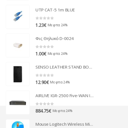
UTP CAT-5 1m BLUE
0
out of 5
1.23
€
Με φπα 24%
Φις Θηλυκό D-0024
0
out of 5
1.00
€
Με φπα 24%
SENSO LEATHER STAND BOOK HUAWEI P9 LITE MINI black
0
out of 5
12.90
€
Με φπα 24%
AIRLIVE IGR-2500 Five-WAN Internet Gateway
0
out of 5
884.75
€
Με φπα 24%
Mouse Logitech Wireless Mini Mouse M187 Blue 910-002733