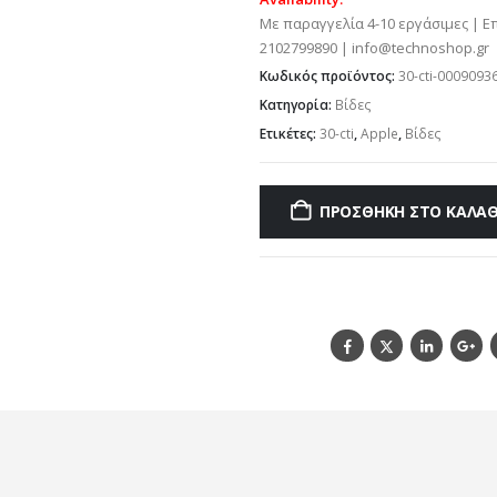
Με παραγγελία 4-10 εργάσιμες | Ε
2102799890 | info@technoshop.gr
Κωδικός προϊόντος:
30-cti-0009093
Κατηγορία:
Βίδες
Ετικέτες:
30-cti
,
Apple
,
Βίδες
ΠΡΟΣΘΉΚΗ ΣΤΟ ΚΑΛΆΘ