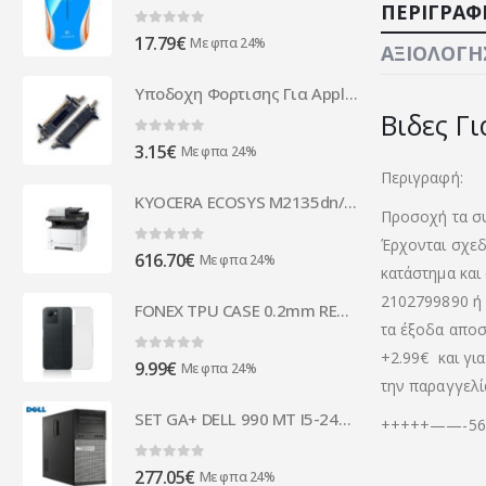
ΠΕΡΙΓΡΑΦ
0
out of 5
17.79
€
Με φπα 24%
ΑΞΙΟΛΟΓΉΣ
Υποδοχη Φορτισης Για Apple iPhone 2G Κοννεκτορας OEM
Βιδες Γι
0
out of 5
3.15
€
Με φπα 24%
Περιγραφή:
KYOCERA ECOSYS M2135dn/KL3 Multifunktionsdrucker s/w Laser 870B61102S03NLX
Προσοχή τα συ
Έρχονται σχεδ
0
out of 5
616.70
€
Με φπα 24%
κατάστημα και
2102799890 ή 
FONEX TPU CASE 0.2mm REALME C30 backcover
τα έξοδα αποστ
+2.99€
και γι
0
out of 5
9.99
€
Με φπα 24%
την παραγγελί
SET GA+ DELL 990 MT I5-2400/4GB/320GB/DVDRW/WIN7PC
+++++——-565
0
out of 5
277.05
€
Με φπα 24%