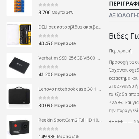
ΠΕΡΙΓΡΑΦ
0
out of 5
3.70
€
Με φπα 24%
ΑΞΙΟΛΟΓΉΣ
DELI σετ κατσαβίδια ακριβείας DL3565, 65τμχ
Βιδες Γι
0
out of 5
40.45
€
Με φπα 24%
Περιγραφή:
Verbatim SSD 256GB Vi500 S3 2,5(6.3cm) SATAIII Intern Retail 49351
Προσοχή τα συ
Έρχονται σχεδ
0
out of 5
41.20
€
Με φπα 24%
κατάστημα και
2102799890 ή 
Lenovo notebook case 38.1 cm Sleeve case Black 4X40N18010
τα έξοδα αποστ
+2.99€
και γι
0
out of 5
30.09
€
Με φπα 24%
την παραγγελί
Reekin SportCam2 FullHD 1080P WiFi Action Camcorder (Black)
+++++——-565
0
out of 5
149.98
€
Με φπα 24%