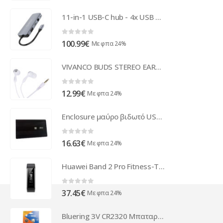
11-in-1 USB-C hub - 4x USB 3.0, Audio, VGA, HDMI, LAN, USB-C and TF / SD - Sky Gray
0
out of 5
100.99
€
Με φπα 24%
VIVANCO BUDS STEREO EARPHONES white silver
0
out of 5
12.99
€
Με φπα 24%
Enclosure μαύρο βιδωτό USB2.0 2,5" SATA
0
out of 5
16.63
€
Με φπα 24%
Huawei Band 2 Pro Fitness-Tracker black DE - 55022179
0
out of 5
37.45
€
Με φπα 24%
Bluering 3V CR2320 Μπαταρία Λιθίου 10τεμ. ( 76332 )