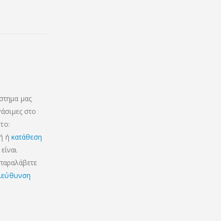
στημα μας
γάσιμες στο
το:
κή ή
κατάθεση
είναι
 παραλάβετε
ιεύθυνση