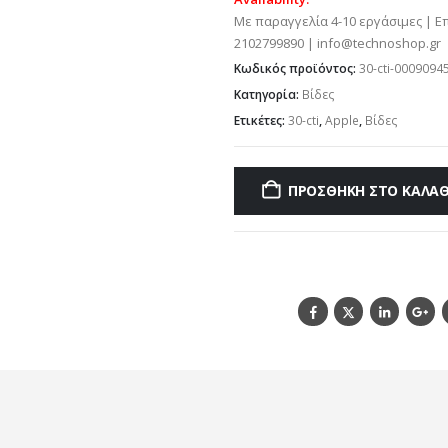
Με παραγγελία 4-10 εργάσιμες | Ε
2102799890 | info@technoshop.gr
Κωδικός προϊόντος:
30-cti-0009094
Κατηγορία:
Βίδες
Ετικέτες:
30-cti
,
Apple
,
Βίδες
ΠΡΟΣΘΉΚΗ ΣΤΟ ΚΑΛΆΘ