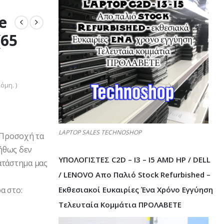
e
(65
όμη. )
LAPTOP SALES TECHNOSHOP
3 Προσοχή τα
ήθως δεν
ΥΠΟΛΟΓΙΣΤΕΣ C2D – I3 – I5 AMD HP / DELL
ατάστημα μας
/ LENOVO Απο Παλιό Stock Refurbished –
Εκθεσιακοί Ευκαιρίες Ένα Χρόνο Εγγύηση
α στο:
Τελευταία Κομμάτια ΠΡΟΛΑΒΕΤΕ