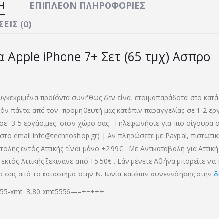
Ή
ΕΠΙΠΛΈΟΝ ΠΛΗΡΟΦΟΡΊΕΣ
ΕΙΣ (0)
α Apple iPhone 7+ Σετ (65 τμχ) Ασπρο
γκεκριμένα προϊόντα συνήθως δεν είναι ετοιμοπαράδοτα στο κατά
όν πάντα από τον προμηθευτή μας κατόπιν παραγγελίας σε 1-2 ερ
 σε 3-5 εργάσιμες στον χώρο σας . Τηλεφωνήστε για πιο σίγουρα σ
στο email:info@technoshop.gr) | Αν πληρώσετε με Paypal, πιστωτι
ολής εντός Αττικής είναι μόνο +2.99€ . Με Αντικαταβολή για Αττική 
α εκτός Αττικής ξεκινάνε από +5.50€
. Εάν μένετε Αθήνα μπορείτε να
α σας από το κατάστημα στην Ν. Ιωνία κατόπιν συνεννόησης στην
δ
5-xmt 3,80 xmt5556—–+++++