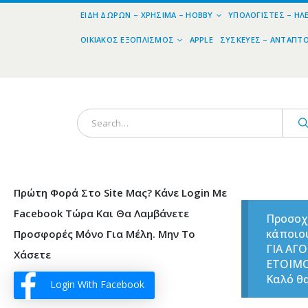
ΕΊΔΗ ΔΏΡΩΝ – ΧΡΉΣΙΜΑ – HOBBY
ΥΠΟΛΟΓΙΣΤΈΣ – ΗΛ
ΟΙΚΙΑΚΌΣ ΕΞΟΠΛΙΣΜΌΣ
APPLE
ΣΥΣΚΕΥΈΣ – ΑΝΤΆΠΤ
Πρώτη Φορά Στο Site Μας? Κάνε Login Με
Facebook Τώρα Και Θα Λαμβάνετε
Προσοχ
κάποιο
Προσφορές Μόνο Για Μέλη. Μην Το
ΓΙΑ ΑΓ
Χάσετε
ΕΤΟΙΜ
Καλό θα
Login With Facebook