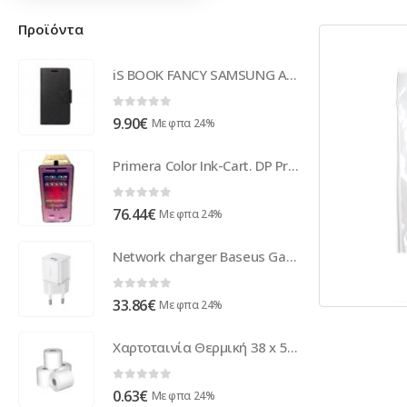
Προϊόντα
iS BOOK FANCY SAMSUNG A72 black
0
out of 5
9.90
€
Με φπα 24%
Primera Color Ink-Cart. DP Pro/XRP/Xi-Serie PRI53335
0
out of 5
76.44
€
Με φπα 24%
Network charger Baseus GaN5S Fast Charger 1C, 30W, 1 x Type-C F, White - 40405
0
out of 5
33.86
€
Με φπα 24%
Χαρτοταινία Θερμική 38 x 50 (60τμχ/κιβ.)
0
out of 5
0.63
€
Με φπα 24%