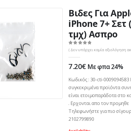
Βιδες Για Appl
iPhone 7+ Σετ 
τμχ) Ασπρο
0
out of 5
( Δεν υπάρχει καμία αξιολόγηση ακ
7.20
€
Με φπα 24%
Κωδικός : 30-cti-000909458
συγκεκριμένα προϊόντα συν
είναι ετοιμοπαράδοτα στο κ
. Ερχονται απο τον προμηθε
Τηλεφωνήστε για πιο σίγουρ
2102799890
Availability: