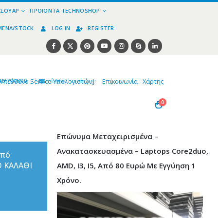
ΕΣΟΥΆΡ
ΠΡΟΪΌΝΤΑ TECHNOSHOP
ΜΈΝΑ/STOCK
LOG IN
REGISTER
02799890
|
info@technoshop,gr
|
Υπεύθυνο Service Υπολογιστών
|
Επικοινωνία - Χάρτης
0
Επώνυμα Μεταχειρισμένα –
Ανακατασκευασμένα – Laptops Core2duo,
από
Ο ΚΑΛΑΘΙ
AMD, I3, I5, Από 80 Ευρώ Με Εγγύηση 1
Χρόνο.