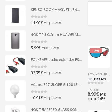
SENSO BOOK MAGNET LENOVO VIBE P2 black
0
out of 5
11.90
€
Με φπα 24%
4OK TPU 0.2mm HUAWEI MATE 9 trans backcover
0
out of 5
5.99
€
Με φπα 24%
-40%
FOLKSAFE audio extender FS-2001AA μέσω καλωδίου RJ45, RCA σε RCA, έως 1000m
0
out of 5
33.75
€
Με φπα 24%
REMAINDER
,
ΠΡΟΪΌΝΤΑ ΠΛΗΡΟΦΟΡΙΚΉΣ - ΚΙΝΗΤΉΣ ΤΗΛΕΦΩΝΊΑΣ - ΗΛΕΚΤΡΟΝΙΚΆ
3D glasses Red + Cyan
Λάμπα E27 GLOBE G 120 LED 20W 3000k 01.3043 COM ( 13209 )
0
out of 5
Origi
15.00
€
Η
price
8.99
€
Με
0
out of 5
10.91
€
τρέχ
was:
Με φπα 24%
φπα 24%
τιμή
15.00
είναι:
4OK TEMPERED GLASS SONY XA
8.99€.