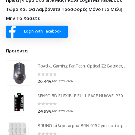
Τώρα Και Θα Λαμβάνετε Προσφορές Μόνο Για Μέλη.
Μην Το Χάσετε
Login With Facebook
Προϊόντα
Ποντίκι Gaming FanTech, Optical Z2 Batrider, Μαύρο - 946
0
out of 5
26.44
€
Με φπα 24%
SENSO 5D FLEXIBLE FULL FACE HUAWEI P30 black (WORKING FINGER SCANNER) tempered glass
0
out of 5
24.99
€
Με φπα 24%
BRUNO φίλτρα νερού BRN-0152 για ποτίστρα κατοικίδιων BRN-0149, 4τμχ