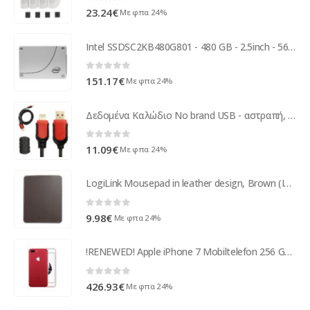
0
out of 5
23.24
€
Με φπα 24%
Intel SSDSC2KB480G801 - 480 GB - 2.5inch - 560 MB/s - 6 Gbit/s SSDSC2KB480G801
0
out of 5
151.17
€
Με φπα 24%
Δεδομένα Καλώδιο No brand USB - αστραπή, το iPhone 5 / 5S: 6,6S / 6plus, 6S Πλέον, με πλεγμένες, επίχρυσες υποδοχές - 14215
0
out of 5
11.09
€
Με φπα 24%
LogiLink Mousepad in leather design, Brown (ID0151)
0
out of 5
9.98
€
Με φπα 24%
!RENEWED! Apple iPhone 7 Mobiltelefon 256 GB Rot MPRM2
0
out of 5
426.93
€
Με φπα 24%