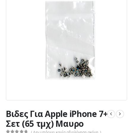
Βιδες Για Apple iPhone 7+
Σετ (65 τμχ) Μαυρο
( Δεν υπάρχει καμία αξιολόγηση ακόμη. )