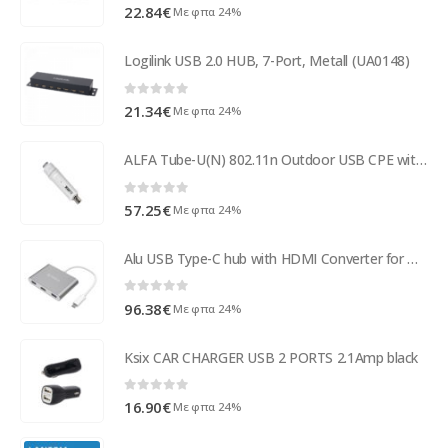
0
out of 5
22.84
€
Με φπα 24%
Logilink USB 2.0 HUB, 7-Port, Metall (UA0148)
0
out of 5
21.34
€
Με φπα 24%
ALFA Tube-U(N) 802.11n Outdoor USB CPE with N type connector ( 60089 )
0
out of 5
57.25
€
Με φπα 24%
Alu USB Type-C hub with HDMI Converter for MacBook, - Sky Gray
0
out of 5
96.38
€
Με φπα 24%
Ksix CAR CHARGER USB 2 PORTS 2.1Amp black
0
out of 5
16.90
€
Με φπα 24%