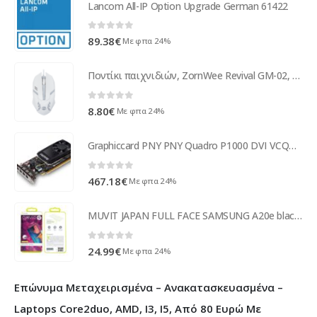
Lancom All-IP Option Upgrade German 61422
0
out of 5
89.38
€
Με φπα 24%
Ποντίκι παιχνιδιών, ZornWee Revival GM-02, Οπτικό, λευκό - 999
0
out of 5
8.80
€
Με φπα 24%
Graphiccard PNY PNY Quadro P1000 DVI VCQP1000DVI-PB
0
out of 5
467.18
€
Με φπα 24%
MUVIT JAPAN FULL FACE SAMSUNG A20e black tempered glass
0
out of 5
24.99
€
Με φπα 24%
Επώνυμα Μεταχειρισμένα – Ανακατασκευασμένα –
Laptops Core2duo, AMD, I3, I5, Από 80 Ευρώ Με