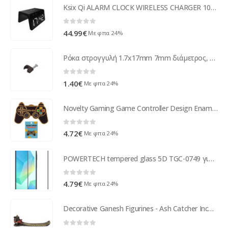
Ksix Qi ALARM CLOCK WIRELESS CHARGER 10W black
0
out of 5
44.99
€
Με φπα 24%
Ρόκα στρογγυλή 1.7x17mm 7mm διάμετρος, 9mm ύψος Μαύρη
0
out of 5
1.40
€
Με φπα 24%
Novelty Gaming Game Controller Design Enamel Pin Badge
0
out of 5
4.72
€
Με φπα 24%
POWERTECH tempered glass 5D TGC-0749 για Samsung A16, full glue
0
out of 5
4.79
€
Με φπα 24%
Decorative Ganesh Figurines - Ash Catcher Incense Burner