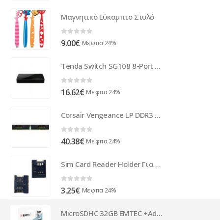
Μαγνητικό Εύκαμπτο Στυλό
0
out of 5
9.00
€
Με φπα 24%
Tenda Switch SG108 8-Port GE 10/100/1000 SG108
0
out of 5
16.62
€
Με φπα 24%
Corsair Vengeance LP DDR3 Kit - 4GB - DDR3 CML4GX3M2A1600C9
0
out of 5
40.38
€
Με φπα 24%
Sim Card Reader Holder Για SonyEricsson Xperia Play-R800 OR
0
out of 5
3.25
€
Με φπα 24%
MicroSDHC 32GB EMTEC +Adapter CL10 CLASSIC Blister