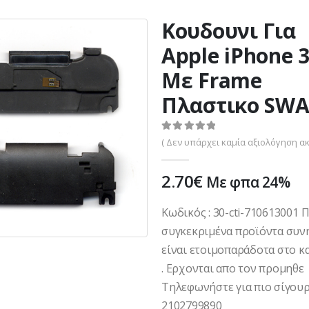
Κουδουνι Για
Apple iPhone 
Με Frame
Πλαστικο SW
0
out of 5
( Δεν υπάρχει καμία αξιολόγηση ακ
2.70
€
Με φπα 24%
Κωδικός : 30-cti-710613001 
συγκεκριμένα προϊόντα συν
είναι ετοιμοπαράδοτα στο κ
. Ερχονται απο τον προμηθε
Τηλεφωνήστε για πιο σίγουρ
2102799890