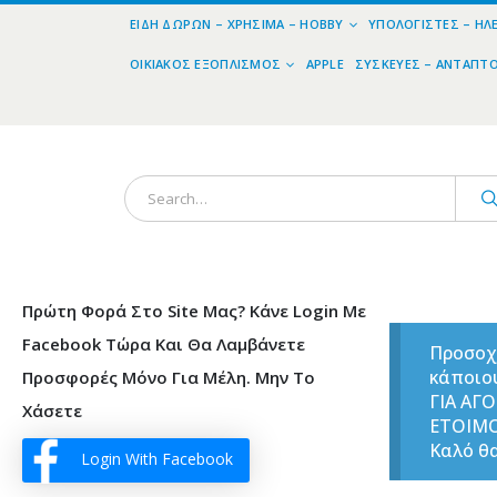
ΕΊΔΗ ΔΏΡΩΝ – ΧΡΉΣΙΜΑ – HOBBY
ΥΠΟΛΟΓΙΣΤΈΣ – ΗΛ
ΟΙΚΙΑΚΌΣ ΕΞΟΠΛΙΣΜΌΣ
APPLE
ΣΥΣΚΕΥΈΣ – ΑΝΤΆΠΤ
Πρώτη Φορά Στο Site Μας? Κάνε Login Με
Facebook Τώρα Και Θα Λαμβάνετε
Προσοχ
κάποιο
Προσφορές Μόνο Για Μέλη. Μην Το
ΓΙΑ ΑΓ
Χάσετε
ΕΤΟΙΜ
Καλό θα
Login With Facebook