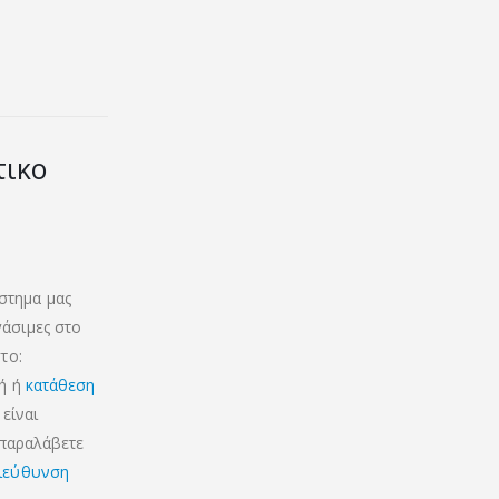
τικο
στημα μας
γάσιμες στο
το:
κή ή
κατάθεση
είναι
 παραλάβετε
ιεύθυνση