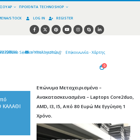
ΕΣΟΥΆΡ
ΠΡΟΪΌΝΤΑ TECHNOSHOP
ΜΈΝΑ/STOCK
LOG IN
REGISTER
02799890
|
info@technoshop,gr
|
Υπεύθυνο Service Υπολογιστών
|
Επικοινωνία - Χάρτης
0
Επώνυμα Μεταχειρισμένα –
Ανακατασκευασμένα – Laptops Core2duo,
από
Ο ΚΑΛΑΘΙ
AMD, I3, I5, Από 80 Ευρώ Με Εγγύηση 1
Χρόνο.