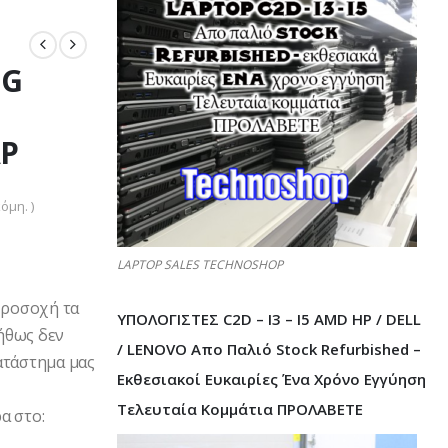
3G
AP
όμη. )
LAPTOP SALES TECHNOSHOP
Προσοχή τα
ΥΠΟΛΟΓΙΣΤΕΣ C2D – I3 – I5 AMD HP / DELL
ήθως δεν
/ LENOVO Απο Παλιό Stock Refurbished –
ατάστημα μας
Εκθεσιακοί Ευκαιρίες Ένα Χρόνο Εγγύηση
Τελευταία Κομμάτια ΠΡΟΛΑΒΕΤΕ
α στο: