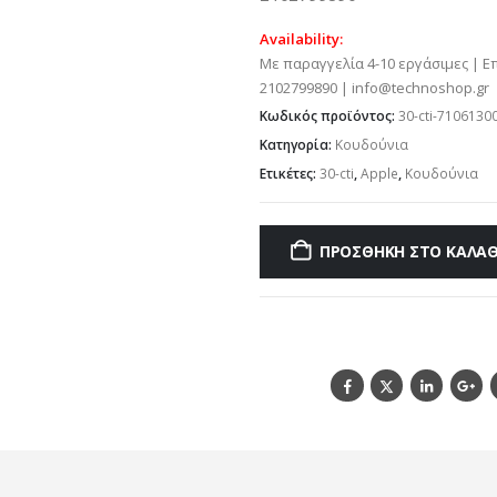
Availability:
Με παραγγελία 4-10 εργάσιμες | Ε
2102799890 | info@technoshop.gr
Κωδικός προϊόντος:
30-cti-7106130
Κατηγορία:
Κουδούνια
Ετικέτες:
30-cti
,
Apple
,
Κουδούνια
ΠΡΟΣΘΉΚΗ ΣΤΟ ΚΑΛΆΘ