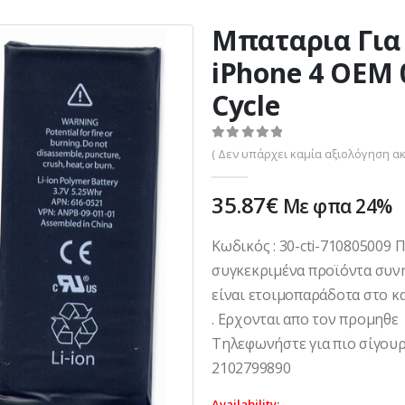
Μπαταρια Για
iPhone 4 OEM 
Cycle
0
out of 5
( Δεν υπάρχει καμία αξιολόγηση ακ
35.87
€
Με φπα 24%
Κωδικός : 30-cti-710805009 
συγκεκριμένα προϊόντα συν
είναι ετοιμοπαράδοτα στο κ
. Ερχονται απο τον προμηθε
Τηλεφωνήστε για πιο σίγουρ
2102799890
Availability: