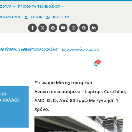
ΕΣΟΥΆΡ
ΠΡΟΪΌΝΤΑ TECHNOSHOP
ΜΈΝΑ/STOCK
LOG IN
REGISTER
02799890
|
info@technoshop,gr
|
Υπεύθυνο Service Υπολογιστών
|
Επικοινωνία - Χάρτης
0
Επώνυμα Μεταχειρισμένα –
Ανακατασκευασμένα – Laptops Core2duo,
από
Ο ΚΑΛΑΘΙ
AMD, I3, I5, Από 80 Ευρώ Με Εγγύηση 1
Χρόνο.