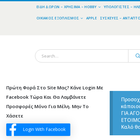
ΕΊΔΗ ΔΏΡΩΝ – ΧΡΉΣΙΜΑ – HOBBY
ΥΠΟΛΟΓΙΣΤΈΣ – ΗΛ
ΟΙΚΙΑΚΌΣ ΕΞΟΠΛΙΣΜΌΣ
APPLE
ΣΥΣΚΕΥΈΣ – ΑΝΤΆΠΤ
Πρώτη Φορά Στο Site Μας? Κάνε Login Με
Facebook Τώρα Και Θα Λαμβάνετε
Προσοχ
κάποιο
Προσφορές Μόνο Για Μέλη. Μην Το
ΓΙΑ ΑΓ
Χάσετε
ΕΤΟΙΜ
Καλό θα
Login With Facebook