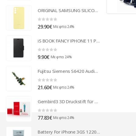
ORIGINAL SAMSUNG SILICONE COVER SAMSUNG S22 PLUS yellow backcover
0
out of 5
29.90
€
Με φπα 24%
iS BOOK FANCY IPHONE 11 PRO (5.8) black
0
out of 5
9.90
€
Με φπα 24%
Fujitsu Siemens S6420 Audio Board
0
out of 5
21.60
€
Με φπα 24%
Gembird3 3D Druckstift für ABS/PLA Filament LED Bildschirm 3DP-PEND3C-01
0
out of 5
77.83
€
Με φπα 24%
Battery For iPhone 3GS 1220mAh (BULK)