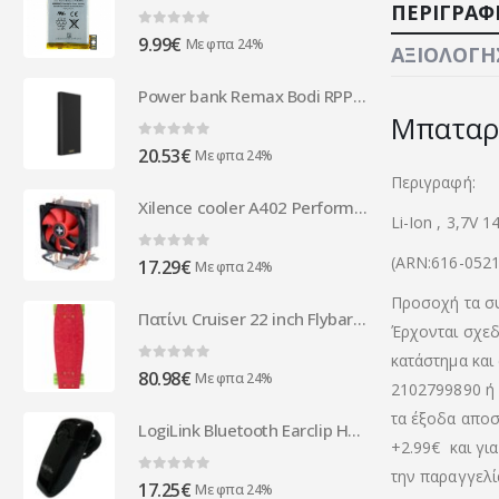
ΠΕΡΙΓΡΑΦ
0
out of 5
9.99
€
Με φπα 24%
ΑΞΙΟΛΟΓΉΣ
Power bank Remax Bodi RPP-149, 10000mAh, Different colors - 87040
Μπαταρι
0
out of 5
20.53
€
Με φπα 24%
Περιγραφή:
Xilence cooler A402 Performance C Series AMD XC025
Li-Ion , 3,7V 
(ARN:616-0521
0
out of 5
17.29
€
Με φπα 24%
Προσοχή τα συ
Πατίνι Cruiser 22 inch Flybar red
Έρχονται σχεδ
κατάστημα και
0
out of 5
80.98
€
Με φπα 24%
2102799890 ή 
τα έξοδα αποστ
LogiLink Bluetooth Earclip Headset V2.0 + EDR (BT0005)
+2.99€
και γι
την παραγγελί
0
out of 5
17.25
€
Με φπα 24%