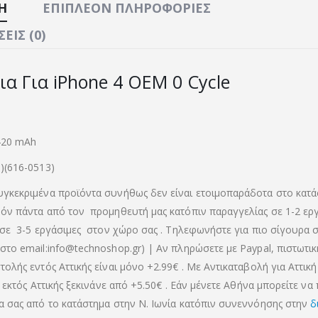
Ή
ΕΠΙΠΛΈΟΝ ΠΛΗΡΟΦΟΡΊΕΣ
ΕΙΣ (0)
α Για iPhone 4 OEM 0 Cycle
1420 mAh
)(616-0513)
γκεκριμένα προϊόντα συνήθως δεν είναι ετοιμοπαράδοτα στο κατά
όν πάντα από τον προμηθευτή μας κατόπιν παραγγελίας σε 1-2 ερ
 σε 3-5 εργάσιμες στον χώρο σας . Τηλεφωνήστε για πιο σίγουρα σ
στο email:info@technoshop.gr) | Αν πληρώσετε με Paypal, πιστωτι
ολής εντός Αττικής είναι μόνο +2.99€ . Με Αντικαταβολή για Αττική 
α εκτός Αττικής ξεκινάνε από +5.50€
. Εάν μένετε Αθήνα μπορείτε να
α σας από το κατάστημα στην Ν. Ιωνία κατόπιν συνεννόησης στην
δ