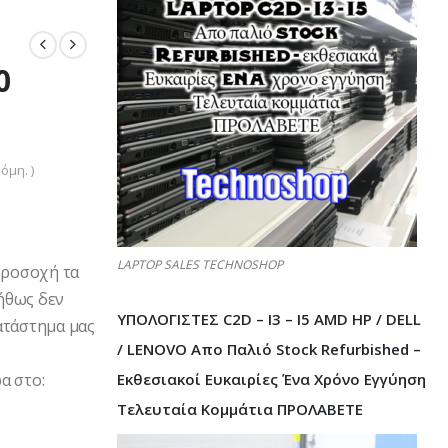
0
όμη. )
LAPTOP SALES TECHNOSHOP
Προσοχή τα
ήθως δεν
ΥΠΟΛΟΓΙΣΤΕΣ C2D – I3 – I5 AMD HP / DELL
ατάστημα μας
/ LENOVO Απο Παλιό Stock Refurbished –
Εκθεσιακοί Ευκαιρίες Ένα Χρόνο Εγγύηση
α στο:
Τελευταία Κομμάτια ΠΡΟΛΑΒΕΤΕ