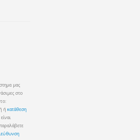
στημα μας
γάσιμες στο
το:
κή ή
κατάθεση
είναι
 παραλάβετε
ιεύθυνση