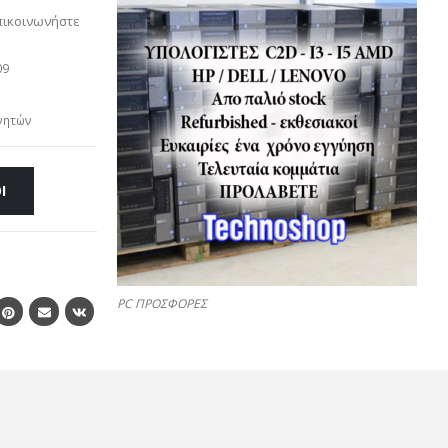
πικοινωνήστε
09
νητών
Ι
PC ΠΡΟΣΦΟΡΕΣ