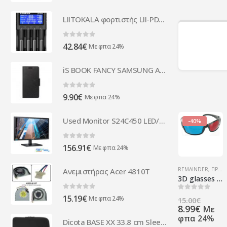
LIITOKALA φορτιστής LII-PD4 για μπαταρίες NiMH/CD, Li-Ion, IMR, 4 slots
0
out of 5
42.84
€
Με φπα 24%
iS BOOK FANCY SAMSUNG A7 2018 black
0
out of 5
9.90
€
Με φπα 24%
Used Monitor S24C450 LED/Samsung/24"/1920x1080/Wide/Black/D-SUB & DVI-D ( 66645 )
-40%
0
out of 5
156.91
€
Με φπα 24%
REMAINDER
,
ΠΡΟΪΌΝΤΑ ΠΛΗΡΟΦΟΡΙΚΉΣ - ΚΙΝΗΤΉΣ ΤΗΛΕΦΩΝΊΑΣ - ΗΛΕΚΤΡΟΝΙΚΆ
Ανεμιστήρας Acer 4810T
3D glasses Red + Cyan
0
out of 5
0
out of 5
15.19
€
Origi
Με φπα 24%
15.00
€
Η
price
8.99
€
Με
τρέχ
was:
φπα 24%
Dicota BASE XX 33.8 cm Sleeve case Black D31132
τιμή
15.00