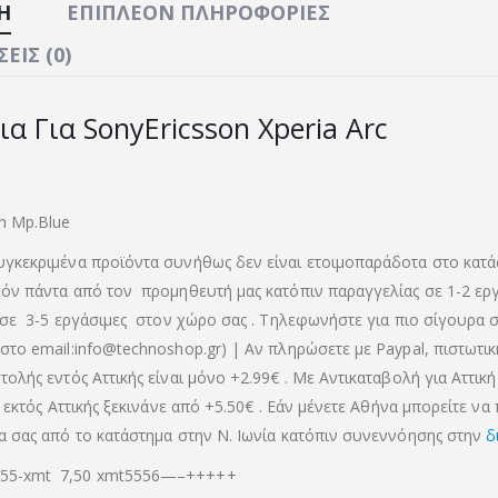
Ή
ΕΠΙΠΛΈΟΝ ΠΛΗΡΟΦΟΡΊΕΣ
ΕΙΣ (0)
α Για SonyEricsson Xperia Arc
h Mp.Blue
γκεκριμένα προϊόντα συνήθως δεν είναι ετοιμοπαράδοτα στο κατά
όν πάντα από τον προμηθευτή μας κατόπιν παραγγελίας σε 1-2 ερ
 σε 3-5 εργάσιμες στον χώρο σας . Τηλεφωνήστε για πιο σίγουρα σ
στο email:info@technoshop.gr) | Αν πληρώσετε με Paypal, πιστωτι
ολής εντός Αττικής είναι μόνο +2.99€ . Με Αντικαταβολή για Αττική 
α εκτός Αττικής ξεκινάνε από +5.50€
. Εάν μένετε Αθήνα μπορείτε να
α σας από το κατάστημα στην Ν. Ιωνία κατόπιν συνεννόησης στην
δ
5-xmt 7,50 xmt5556—–+++++