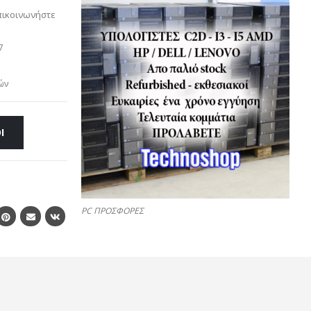
πικοινωνήστε
7
ών
Ι
PC ΠΡΟΣΦΟΡΕΣ