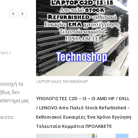
όμη. )
LAPTOP SALES TECHNOSHOP
Προσοχή τα
ήθως δεν
ΥΠΟΛΟΓΙΣΤΕΣ C2D – I3 – I5 AMD HP / DELL
ατάστημα μας
/ LENOVO Απο Παλιό Stock Refurbished –
Εκθεσιακοί Ευκαιρίες Ένα Χρόνο Εγγύηση
α στο:
Τελευταία Κομμάτια ΠΡΟΛΑΒΕΤΕ