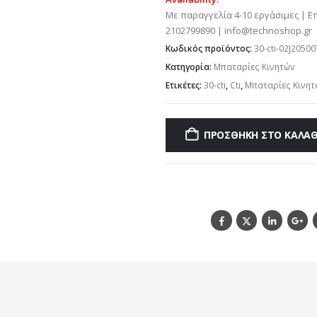
Με παραγγελία 4-10 εργάσιμες | Ε
2102799890 | info@technoshop.gr
Κωδικός προϊόντος:
30-cti-02J20500
Κατηγορία:
Μπαταρίες Κινητών
Ετικέτες:
30-cti
,
Cti
,
Μπαταρίες Κινητ
ΠΡΟΣΘΉΚΗ ΣΤΟ ΚΑΛΆΘ