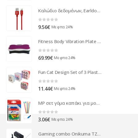
Καλώδιο δεδομένων, Earldom, EC-009i, Για iPhone 5/6/7, 1.0m, Διαφορετικά χρώματα - 14884
0
out of 5
9.56
€
Με φπα 24%
Fitness Body Vibration Plate - PowerVibro 53cm (Purple)
0
out of 5
69.99
€
Με φπα 24%
Fun Cat Design Set of 3 Plastic Lunch Boxes
0
out of 5
11.44
€
Με φπα 24%
MP σετ γόμα καπάκι για μολύβι PG136, διάφορα χρώματα, 25τμχ
0
out of 5
3.06
€
Με φπα 24%
Gaming combo Onikuma TZ5006, 5in1, Black - 6188