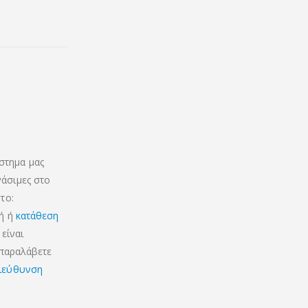
στημα μας
γάσιμες στο
το:
κή ή
κατάθεση
είναι
 παραλάβετε
ιεύθυνση