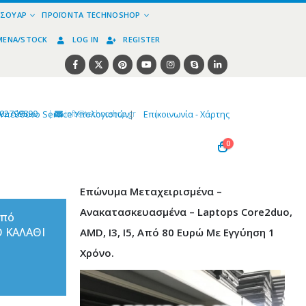
ΕΣΟΥΆΡ
ΠΡΟΪΌΝΤΑ TECHNOSHOP
ΜΈΝΑ/STOCK
LOG IN
REGISTER
02799890
|
info@technoshop,gr
|
Υπεύθυνο Service Υπολογιστών
|
Επικοινωνία - Χάρτης
0
Επώνυμα Μεταχειρισμένα –
Ανακατασκευασμένα – Laptops Core2duo,
από
Ο ΚΑΛΑΘΙ
AMD, I3, I5, Από 80 Ευρώ Με Εγγύηση 1
Χρόνο.