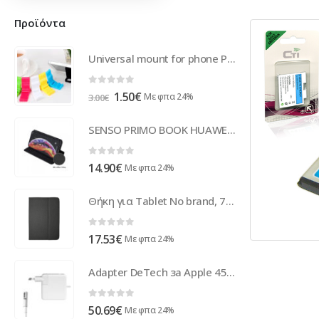
Προϊόντα
Universal mount for phone Plastic Blue - 17241
0
out of 5
Original
Η
1.50
€
Με φπα 24%
3.00
€
price
τρέχουσα
was:
τιμή
SENSO PRIMO BOOK HUAWEI P40 LITE E raven black
3.00€.
είναι:
1.50€.
0
out of 5
14.90
€
Με φπα 24%
Θήκη για Tablet No brand, 7", Μαυρο - 40016
0
out of 5
17.53
€
Με φπα 24%
Adapter DeTech за Apple 45W 14.5V/3.1A magnetic 5pin 2pin - 278
0
out of 5
50.69
€
Με φπα 24%