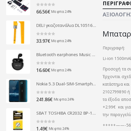
ΠΕΡΙΓΡΑΦ
0
out of 5
66.56
€
Με φπα 24%
ΑΞΙΟΛΟΓΉΣ
DELI γκαζοτανάλια DL105167, 2"/67mm, 565mm
Μπαταρι
0
out of 5
33.97
€
Με φπα 24%
Περιγραφή:
Bluetooth earphones Music Taxi PRO6, Different colors - 20714
Li-ion 1500mA
Προσοχή τα συ
0
out of 5
16.60
€
Με φπα 24%
Έρχονται σχεδ
Nokia 5.3 Dual-SIM-Smartphone Cyan-Green 64GB 6830AA003689
κατάστημα και
2102799890 ή 
0
out of 5
241.86
€
τα έξοδα αποστ
Με φπα 24%
+2.99€
και γι
SBAT TOSHIBA CR2032 BP-1C 3V
την παραγγελί
+++++——-565
0
out of 5
1.49
€
Με φπα 24%