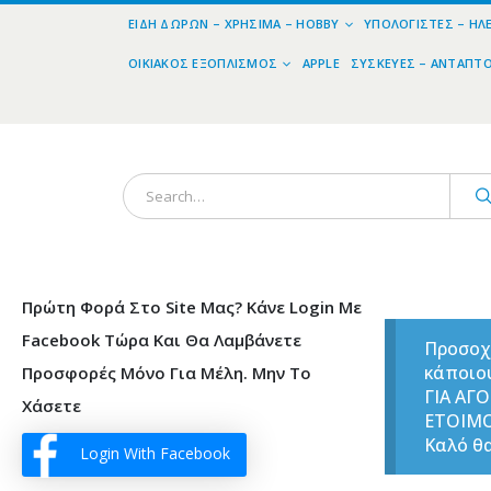
ΕΊΔΗ ΔΏΡΩΝ – ΧΡΉΣΙΜΑ – HOBBY
ΥΠΟΛΟΓΙΣΤΈΣ – ΗΛ
ΟΙΚΙΑΚΌΣ ΕΞΟΠΛΙΣΜΌΣ
APPLE
ΣΥΣΚΕΥΈΣ – ΑΝΤΆΠΤ
Πρώτη Φορά Στο Site Μας? Κάνε Login Με
Facebook Τώρα Και Θα Λαμβάνετε
Προσοχ
κάποιο
Προσφορές Μόνο Για Μέλη. Μην Το
ΓΙΑ ΑΓ
Χάσετε
ΕΤΟΙΜ
Καλό θα
Login With Facebook