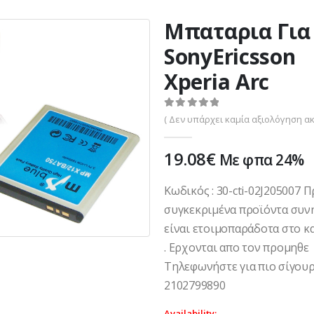
Μπαταρια Για
SonyEricsson
Xperia Arc
0
out of 5
( Δεν υπάρχει καμία αξιολόγηση ακ
19.08
€
Με φπα 24%
Κωδικός : 30-cti-02J205007 
συγκεκριμένα προϊόντα συν
είναι ετοιμοπαράδοτα στο κ
. Ερχονται απο τον προμηθε
Τηλεφωνήστε για πιο σίγουρ
2102799890
Availability: