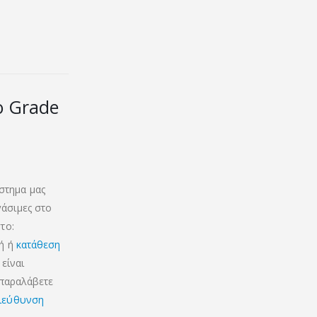
ο Grade
στημα μας
γάσιμες στο
το:
κή ή
κατάθεση
είναι
 παραλάβετε
ιεύθυνση