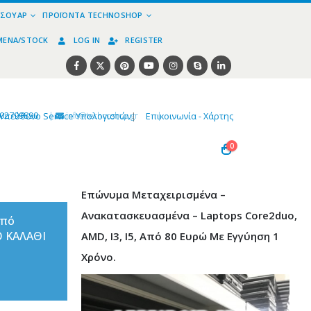
ΕΣΟΥΆΡ
ΠΡΟΪΌΝΤΑ TECHNOSHOP
ΜΈΝΑ/STOCK
LOG IN
REGISTER
02799890
|
info@technoshop,gr
|
Υπεύθυνο Service Υπολογιστών
|
Επικοινωνία - Χάρτης
0
Επώνυμα Μεταχειρισμένα –
Ανακατασκευασμένα – Laptops Core2duo,
από
Ο ΚΑΛΑΘΙ
AMD, I3, I5, Από 80 Ευρώ Με Εγγύηση 1
Χρόνο.