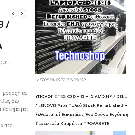
3 /
A
όμη. )
LAPTOP SALES TECHNOSHOP
7 Προσοχή τα
ΥΠΟΛΟΓΙΣΤΕΣ C2D – I3 – I5 AMD HP / DELL
ήθως δεν
/ LENOVO Απο Παλιό Stock Refurbished –
ατάστημα μας
Εκθεσιακοί Ευκαιρίες Ένα Χρόνο Εγγύηση
Τελευταία Κομμάτια ΠΡΟΛΑΒΕΤΕ
α στο: