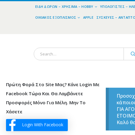
ΕΊΔΗ ΔΏΡΩΝ – ΧΡΉΣΙΜΑ – HOBBY
ΥΠΟΛΟΓΙΣΤΈΣ – ΗΛ
ΟΙΚΙΑΚΌΣ ΕΞΟΠΛΙΣΜΌΣ
APPLE
ΣΥΣΚΕΥΈΣ – ΑΝΤΆΠΤ
Πρώτη Φορά Στο Site Μας? Κάνε Login Με
Facebook Τώρα Και Θα Λαμβάνετε
Προσοχ
κάποιο
Προσφορές Μόνο Για Μέλη. Μην Το
ΓΙΑ ΑΓ
Χάσετε
ΕΤΟΙΜ
Καλό θα
Login With Facebook