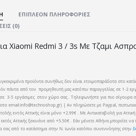
Ή
ΕΠΙΠΛΈΟΝ ΠΛΗΡΟΦΟΡΊΕΣ
ΕΙΣ (0)
ια Xiaomi Redmi 3 / 3s Με Τζαμι Ασπρ
γκεκριμένα προϊόντα συνήθως δεν είναι ετοιμοπαράδοτα στο κατά
όν πάντα από τον προμηθευτή μας κατόπιν παραγγελίας σε 1-2 ερ
 σε 3-5 εργάσιμες στον χώρο σας . Τηλεφωνήστε για πιο σίγουρα σ
στο email:info@technoshop.gr) | Αν πληρώσετε με Paypal, πιστωτι
ολής εντός Αττικής είναι μόνο +2.99€ . Με Αντικαταβολή για Αττική 
α εκτός Αττικής ξεκινάνε από +5.50€
. Εάν μένετε Αθήνα μπορείτε να
α σας από το κατάστημα στην Ν. Ιωνία κατόπιν συνεννόησης στην
δ