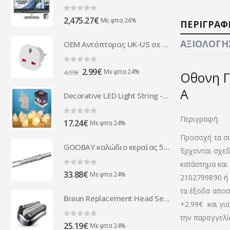
0
out of 5
2,475.27
€
Με φπα 24%
ΠΕΡΙΓΡΑΦ
ΑΞΙΟΛΟΓΉΣ
ΟΕΜ Αντάπτορας UK-US σε EU Schuko DT 220V Universal, Λευκό – 17107
0
out of 5
Original
Η
2.99
€
Με φπα 24%
4.99
€
Οθονη Γ
price
τρέχουσα
A
was:
τιμή
Decorative LED Light String - Unicorn
4.99€.
είναι:
2.99€.
Περιγραφή:
0
out of 5
17.24
€
Με φπα 24%
Προσοχή τα συ
GOOBAY καλώδιο κεραίας 51511, 100dB, 75Ω, CCS, 50m, λευκό
Έρχονται σχεδ
κατάστημα και
0
out of 5
33.88
€
Με φπα 24%
2102799890 ή 
τα έξοδα αποστ
Braun Replacement Head Series 3 Cassette 32S Silver New
+2.99€
και γι
την παραγγελί
0
out of 5
25.19
€
Με φπα 24%