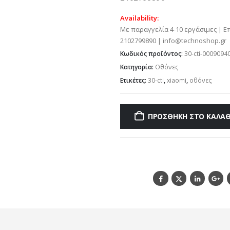
Availability:
Με παραγγελία 4-10 εργάσιμες | Ε
2102799890 | info@technoshop.gr
Κωδικός προϊόντος:
30-cti-0009094
Κατηγορία:
Οθόνες
Ετικέτες:
30-cti
,
xiaomi
,
οθόνες
ΠΡΟΣΘΉΚΗ ΣΤΟ ΚΑΛΆΘ