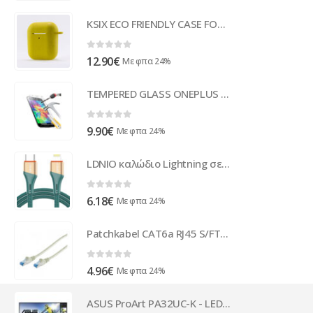
KSIX ECO FRIENDLY CASE FOR AIRPODS 1 / 2 yellow
0
out of 5
12.90
€
Με φπα 24%
TEMPERED GLASS ONEPLUS 7T
0
out of 5
9.90
€
Με φπα 24%
LDNIO καλώδιο Lightning σε USB-C LC631I, 30W PD, 1m, πράσινο
0
out of 5
6.18
€
Με φπα 24%
Patchkabel CAT6a RJ45 S/FTP 3,0m PIMF, Halogenfrei (LSZH), GHMT
0
out of 5
4.96
€
Με φπα 24%
ASUS ProArt PA32UC-K - LED-Monitor