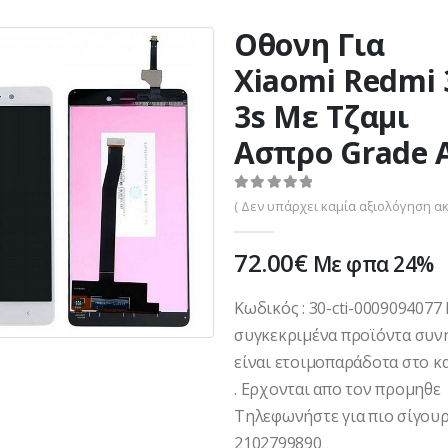
Οθονη Για
Xiaomi Redmi 
3s Με Τζαμι
Ασπρο Grade 
0
out of 5
( Δεν υπάρχει καμία αξιολόγηση ακ
72.00
€
Με φπα 24%
Κωδικός : 30-cti-000909407
συγκεκριμένα προϊόντα συν
είναι ετοιμοπαράδοτα στο κ
. Ερχονται απο τον προμηθε
Τηλεφωνήστε για πιο σίγουρ
2102799890