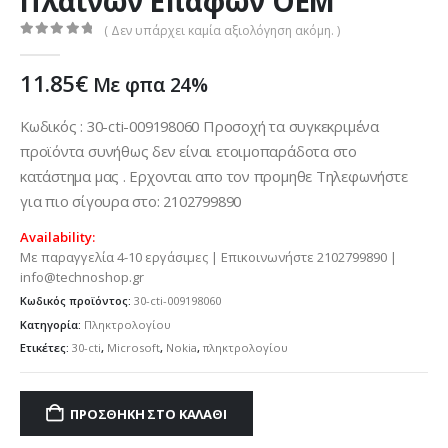
Πλαινων Επαφων OEM
( Δεν υπάρχει καμία αξιολόγηση ακόμη. )
0
out of 5
11.85
€
Με φπα 24%
Κωδικός : 30-cti-009198060 Προσοχή τα συγκεκριμένα
προϊόντα συνήθως δεν είναι ετοιμοπαράδοτα στο
κατάστημα μας . Ερχονται απο τον προμηθε Τηλεφωνήστε
για πιο σίγουρα στο: 2102799890
Availability:
Με παραγγελία 4-10 εργάσιμες | Επικοινωνήστε 2102799890 |
info@technoshop.gr
Κωδικός προϊόντος:
30-cti-009198060
Κατηγορία:
Πληκτρολογίου
Ετικέτες:
30-cti
,
Microsoft
,
Nokia
,
πληκτρολογίου
ΠΡΟΣΘΉΚΗ ΣΤΟ ΚΑΛΆΘΙ