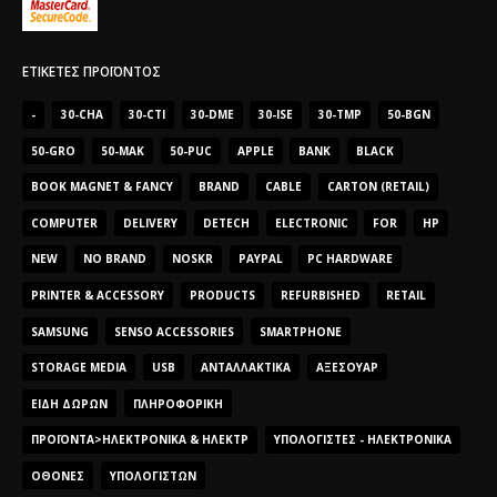
ΕΤΙΚΈΤΕΣ ΠΡΟΪΌΝΤΟΣ
-
30-CHA
30-CTI
30-DME
30-ISE
30-TMP
50-BGN
50-GRO
50-MAK
50-PUC
APPLE
BANK
BLACK
BOOK MAGNET & FANCY
BRAND
CABLE
CARTON (RETAIL)
COMPUTER
DELIVERY
DETECH
ELECTRONIC
FOR
HP
NEW
NO BRAND
NOSKR
PAYPAL
PC HARDWARE
PRINTER & ACCESSORY
PRODUCTS
REFURBISHED
RETAIL
SAMSUNG
SENSO ACCESSORIES
SMARTPHONE
STORAGE MEDIA
USB
ΑΝΤΑΛΛΑΚΤΙΚΆ
ΑΞΕΣΟΥΆΡ
ΕΊΔΗ ΔΏΡΩΝ
ΠΛΗΡΟΦΟΡΙΚΉ
ΠΡΟΪΌΝΤΑ>ΗΛΕΚΤΡΟΝΙΚΆ & ΗΛΕΚΤΡ
ΥΠΟΛΟΓΙΣΤΈΣ - ΗΛΕΚΤΡΟΝΙΚΆ
ΟΘΌΝΕΣ
ΥΠΟΛΟΓΙΣΤΏΝ