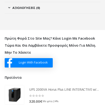
ΑΞΙΟΛΟΓΉΣΕΙΣ (0)
Πρώτη Φορά Στο Site Μας? Κάνε Login Με Facebook
Τώρα Και Θα Λαμβάνετε Προσφορές Μόνο Για Μέλη.
Μην Το Χάσετε
Login With Facebook
Προϊόντα
UPS 2000VA Horus Plus LINE INTERACTIVE w/Display & AVR PWUP-LI200H1-AZ01B ( 92067 )
0
out of 5
320.00
€
Με φπα 24%