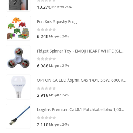
0
out of 5
13.27
€
Με φπα 24%
Fun Kids Squishy Frog
0
out of 5
6.24
€
Με φπα 24%
Fidget Spinner Toy - EMOJI HEART WHITE (GLOW IN THE DARK)
0
out of 5
6.98
€
Με φπα 24%
OPTONICA LED λάμπα G45 1401, 5.5W, 6000K, E14, 450lm
0
out of 5
2.91
€
Με φπα 24%
Logilink Premium Cat.8.1 Patchkabel blau 1,00m CQ8036S
0
out of 5
2.11
€
Με φπα 24%