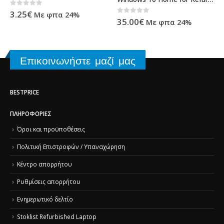
0
out of 5
3.25
€
Με φπα 24%
0
out of 5
35.00
€
Με φπα 24%
Επικοινωνήστε μαζί μας
BESTPRICE
ΠΛΗΡΟΦΟΡΊΕΣ
Όροι και προϋποθέσεις
Πολιτική Επιστροφών / Υπαναχώρηση
Κέντρο απορρήτου
Ρυθμίσεις απορρήτου
Ενημερωτικό δελτίο
Stoklist Refurbished Laptop