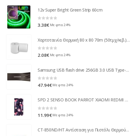
12v Super Bright Green Strip 60cm
0
out of 5
3.38
€
Με φπα 24%
Χαρτοταινία Θερμική 80 x 80 70m (50τμχ/κιβ.) ( 38039 )
0
out of 5
2.08
€
Με φπα 24%
Samsung USB flash drive 256GB 3.0 USB Type-A connector Grey - Titanium MUF-256BE4/EU
0
out of 5
47.94
€
Με φπα 24%
SPD 2 SENSO BOOK PARROT XIAOMI REDMI 7 SPECIAL EDITION
0
out of 5
11.99
€
Με φπα 24%
CT-850ND/HT Αντίσταση για Πιστόλι Θερμού Αέρα με Αισθητήρα για CT-850-853ND