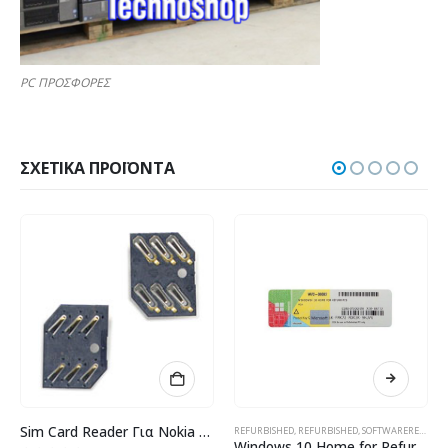
PC ΠΡΟΣΦΟΡΕΣ
ΣΧΕΤΙΚΆ ΠΡΟΪΌΝΤΑ
Sim Card Reader Για Nokia N76 OEM
ΤΗΛΕΦΩΝΊΑΣ - ΗΛΕΚΤΡΟΝΙΚΆ
REFURBISHED
,
REFURBISHED
,
SOFTWAREREF
,
SOF
Windows 10 Home for Refurbish PCs (συνοδεύουν μόνο Refurbished PC)