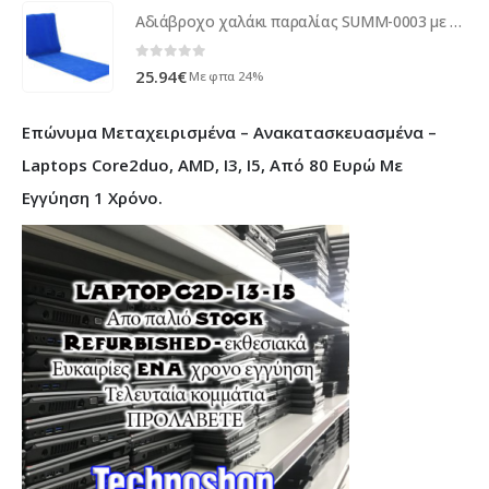
Αδιάβροχο χαλάκι παραλίας SUMM-0003 με φουσκωτό μαξιλάρι, μπλε
0
out of 5
25.94
€
Με φπα 24%
Επώνυμα Μεταχειρισμένα – Ανακατασκευασμένα –
Laptops Core2duo, AMD, I3, I5, Από 80 Ευρώ Με
Εγγύηση 1 Χρόνο.