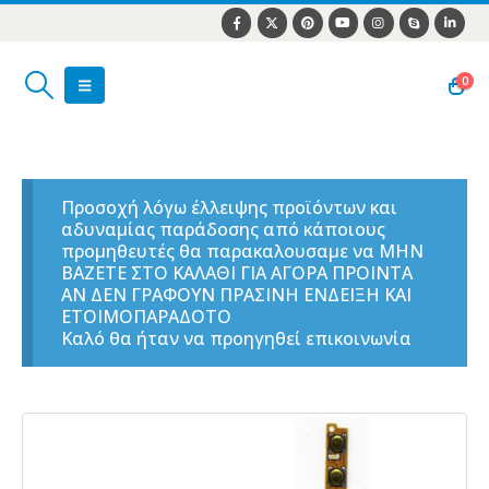
0
Προσοχή λόγω έλλειψης προϊόντων και
αδυναμίας παράδοσης από κάποιους
προμηθευτές θα παρακαλουσαμε να ΜΗΝ
ΒΑΖΕΤΕ ΣΤΟ ΚΑΛΑΘΙ ΓΙΑ ΑΓΟΡΑ ΠΡΟΙΝΤΑ
ΑΝ ΔΕΝ ΓΡΑΦΟΥΝ ΠΡΑΣΙΝΗ ΕΝΔΕΙΞΗ ΚΑΙ
ΕΤΟΙΜΟΠΑΡΑΔΟΤΟ
Καλό θα ήταν να προηγηθεί επικοινωνία