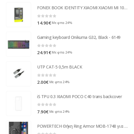
FONEX BOOK IDENTITY XIAOMI XIAOMI MI 10T/10T PRO Black
0
out of 5
14.90
€
Με φπα 24%
Gaming keyboard Onikuma G32, Black - 6149
0
out of 5
24.91
€
Με φπα 24%
UTP CAT-5 0,5m BLACK
0
out of 5
2.00
€
Με φπα 24%
iS TPU 0.3 XIAOMI POCO C40 trans backcover
0
out of 5
7.90
€
Με φπα 24%
POWERTECH Θήκη Ring Armor MOB-1748 για iPhone 14 Pro, μαύρη