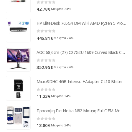
0
out of 5
42.78
€
Με φπα 24%
HP EliteDesk 705G4 DM WiFi AMD Ryzen 5 Pro 2400G/8GB DDR4/500GB/No ODD/10P Grade B Refurbished PC ( 97160 )
0
out of 5
446.81
€
Με φπα 24%
AOC 68,6cm (27) C27G2U 1609 Curved Black C27G2U/BK
0
out of 5
352.95
€
Με φπα 24%
MicroSDHC 4GB Intenso +Adapter CL10 Blister
0
out of 5
11.23
€
Με φπα 24%
Προσοψη Για Nokia N82 Μαυρη Full OEM Με Τζαμακι,Πλαστικα Κουμπακια,Καλυμμα Πληκτρολογιου Και Καμερας-Πληκτρολογιο
0
out of 5
13.80
€
Με φπα 24%